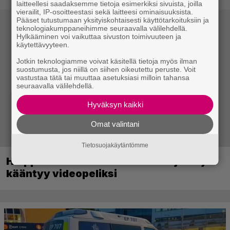
laitteellesi saadaksemme tietoja esimerkiksi sivuista, joilla
vierailit, IP-osoitteestasi sekä laitteesi ominaisuuksista.
Pääset tutustumaan yksityiskohtaisesti käyttötarkoituksiin ja
teknologiakumppaneihimme seuraavalla välilehdellä.
Hylkääminen voi vaikuttaa sivuston toimivuuteen ja
käytettävyyteen.
Jotkin teknologiamme voivat käsitellä tietoja myös ilman
suostumusta, jos niillä on siihen oikeutettu peruste. Voit
vastustaa tätä tai muuttaa asetuksiasi milloin tahansa
seuraavalla välilehdellä.
Hyväksyn kaikki
Omat valintani
Tietosuojakäytäntömme
Huippusuosittu Soturikissat-kirjasarja
kääntyy videopeliksi