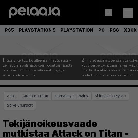
PS5
PLAYSTATION 5
PLAYSTATION
PC
PS6
XBOX 
1.
2.
Sony kertoo kuulleensa PlayStation-
Tulevassa ajopelissä voi koke
pelilevyjen valmistuksen lopettamisesta
kyytipalveluyrittäjän arjen – joka
nousseen kritiikin – aikoo silti pysyä
matkustajalla on oma hulvaton
suunnitelmassaan
koskettava tai outo tarinansa
Atlus
Attack on Titan
Humanity in Chains
Shingeki no Kyojin
Spike Chunsoft
Tekijänoikeusvaade
mutkistaa Attack on Titan -