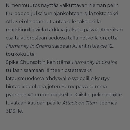
Nimenmuutos näyttää vaikuttavan hieman pelin
Eurooppa-julkaisun ajankohtaan, sillä toistaiseksi
Atlus ei ole osannut antaa sille täkäläisillä
markkinoilla vielä tarkkaa julkaisupäivää. Amerikan
osalta vuorostaan tiedossa tällä hetkellä on, että
Humanity in Chains
saadaan Atlantin taakse 12.
toukokuuta.
Spike Chunsoftin kehittämä
Humanity in Chains
tullaan saamaan länteen ostettavaksi
latausmuodossa. Yhdysvalloissa pelille kertyy
hintaa 40 dollaria, joten Euroopassa summa
pyörinee 40 euron paikkeilla. Kaikille pelin ostajille
luvataan kaupan päälle
Attack on Titan
-teemaa
3DS:lle.