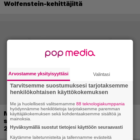
Wolfenstein-kehittäjiltä
Arvostamme yksityisyyttäsi
Valintasi
Tarvitsemme suostumuksesi tarjotaksemme
henkilökohtaisen käyttökokemuksen
Me ja huolellisesti valitsemamme
88 teknologiakumppania
hyödynnämme henkilötietoja tarjotaksemme paremman
Metsästyssimulaattorin jatko-osa
käyttäjäkokemuksen sekä kohdentaaksemme sisältöä ja
mainoksia.
saapuu ensi kuussa – Way of the Hunter
Hyväksymällä suostut tietojesi käyttöön seuraavasti
2 päivättiin
Käytämme laitetunnisteita ja tallennamme evästeitä