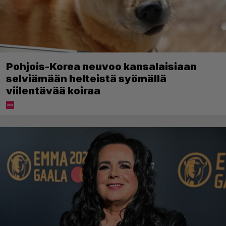
Pohjois-Korea neuvoo kansalaisiaan
selviämään helteistä syömällä
viilentävää koiraa