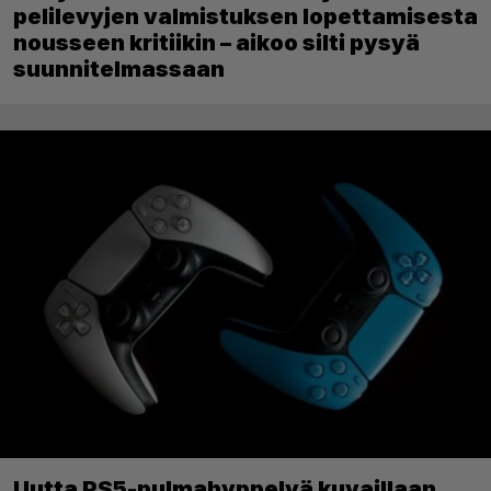
pelilevyjen valmistuksen lopettamisesta
nousseen kritiikin – aikoo silti pysyä
suunnitelmassaan
Uutta PS5-pulmahyppelyä kuvaillaan