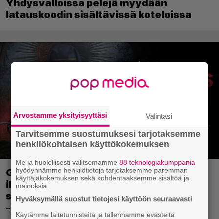
Yhdysvalloissa pelejä myydään
latauskoodin sisältävissä koteloissa
Arvostamme yksityisyyttäsi
Valintasi
Tarvitsemme suostumuksesi tarjotaksemme
henkilökohtaisen käyttökokemuksen
Me ja huolellisesti valitsemamme
88 teknologiakumppania
hyödynnämme henkilötietoja tarjotaksemme paremman
Ghost Recon 25 vuotta: nappaa nyt
käyttäjäkokemuksen sekä kohdentaaksemme sisältöä ja
ilmaiseksi Ghost Recon: Future Soldier
mainoksia.
sekä merkittävä Ghost Recon Wildlands
Hyväksymällä suostut tietojesi käyttöön seuraavasti
-päivitys
Käytämme laitetunnisteita ja tallennamme evästeitä