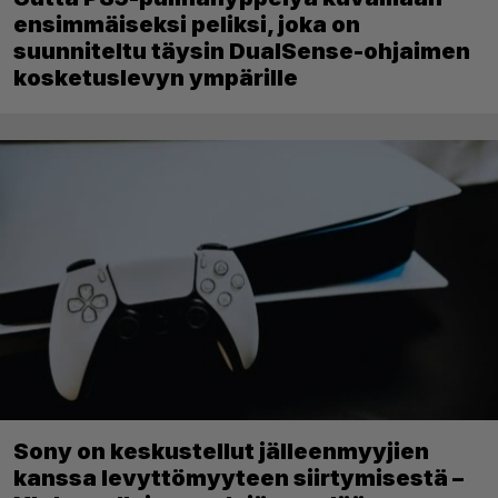
ensimmäiseksi peliksi, joka on
suunniteltu täysin DualSense-ohjaimen
kosketuslevyn ympärille
Sony on keskustellut jälleenmyyjien
kanssa levyttömyyteen siirtymisestä –