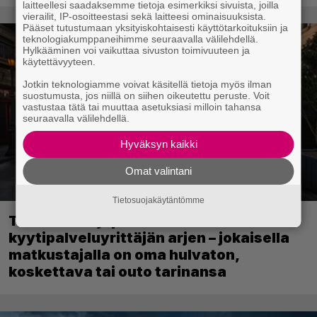
laitteellesi saadaksemme tietoja esimerkiksi sivuista, joilla
vierailit, IP-osoitteestasi sekä laitteesi ominaisuuksista.
Pääset tutustumaan yksityiskohtaisesti käyttötarkoituksiin ja
teknologiakumppaneihimme seuraavalla välilehdellä.
Hylkääminen voi vaikuttaa sivuston toimivuuteen ja
käytettävyyteen.
Jotkin teknologiamme voivat käsitellä tietoja myös ilman
suostumusta, jos niillä on siihen oikeutettu peruste. Voit
vastustaa tätä tai muuttaa asetuksiasi milloin tahansa
seuraavalla välilehdellä.
Hyväksyn kaikki
Omat valintani
Tietosuojakäytäntömme
Tulevassa ajopelissä voi kokea
kyytipalveluyrittäjän arjen – jokaisella
matkustajalla on oma hulvaton,
koskettava tai outo tarinansa