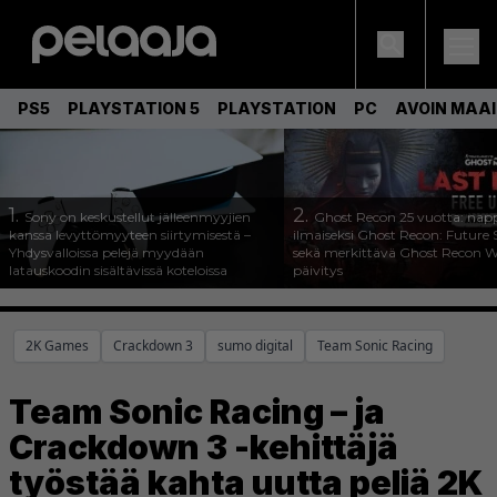
PS5
PLAYSTATION 5
PLAYSTATION
PC
AVOIN MAA
1.
2.
Sony on keskustellut jälleenmyyjien
Ghost Recon 25 vuotta: nap
kanssa levyttömyyteen siirtymisestä –
ilmaiseksi Ghost Recon: Future S
Yhdysvalloissa pelejä myydään
sekä merkittävä Ghost Recon Wi
latauskoodin sisältävissä koteloissa
päivitys
2K Games
Crackdown 3
sumo digital
Team Sonic Racing
Team Sonic Racing – ja
Crackdown 3 -kehittäjä
työstää kahta uutta peliä 2K