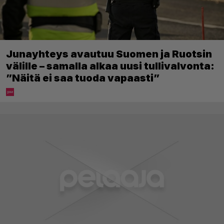
Junayhteys avautuu Suomen ja Ruotsin
välille – samalla alkaa uusi tullivalvonta:
”Näitä ei saa tuoda vapaasti”