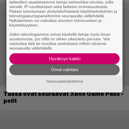
laitteellesi saadaksemme tietoja esimerkiksi sivuista, joilla
vierailit, IP-osoitteestasi sekä laitteesi ominaisuuksista.
Pääset tutustumaan yksityiskohtaisesti käyttötarkoituksiin ja
teknologiakumppaneihimme seuraavalla välilehdellä.
Hylkääminen voi vaikuttaa sivuston toimivuuteen ja
käytettävyyteen.
Jotkin teknologiamme voivat käsitellä tietoja myös ilman
suostumusta, jos niillä on siihen oikeutettu peruste. Voit
vastustaa tätä tai muuttaa asetuksiasi milloin tahansa
seuraavalla välilehdellä.
Hyväksyn kaikki
Omat valintani
Tietosuojakäytäntömme
Tässä ovat seuraavat Xbox Game Pass -
pelit