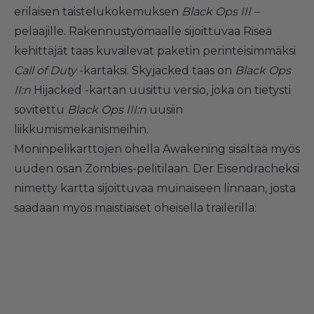
erilaisen taistelukokemuksen
Black Ops III –
pelaajille. Rakennustyömaalle sijoittuvaa Riseä
kehittäjät taas kuvailevat paketin perinteisimmäksi
Call of Duty
-kartaksi. Skyjacked taas on
Black Ops
II:n
Hijacked -kartan uusittu versio, joka on tietysti
sovitettu
Black Ops III:n
uusiin
liikkumismekanismeihin.
Moninpelikarttojen ohella Awakening sisältää myös
uuden osan Zombies-pelitilaan. Der Eisendracheksi
nimetty kartta sijoittuvaa muinaiseen linnaan, josta
saadaan myös maistiaiset oheisella trailerilla: