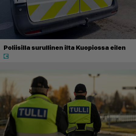
Poliisilla surullinen ilta Kuopiossa eilen