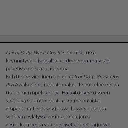
Call of Duty: Black Ops III:n
helmikuussa
käynnistyvän lisäsisältökauden ensimmäisestä
paketista on saatu lisätietoa.
Kehittäjien virallinen traileri
Call of Duty: Black Ops
III:n
Awakening-lisäsisältöpaketille esittelee neljää
uutta moninpelikarttaa. Harjoituskeskukseen
sijoittuva Gauntlet sisältää kolme erilaista
ympäristöä. Leikkisäksi kuvaillussa Splashissa
soditaan hylätyssä vesipuistossa, jonka
vesiliukumäet ja vedenalaiset alueet tarjoavat