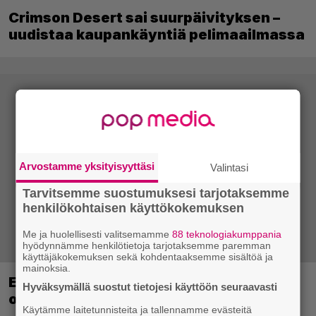
Crimson Desert sai suurpäivityksen –
uudistaa kaupankäyntiä pelimaailmassa
Arvostamme yksityisyyttäsi
Valintasi
Tarvitsemme suostumuksesi tarjotaksemme
henkilökohtaisen käyttökokemuksen
Me ja huolellisesti valitsemamme
88 teknologiakumppania
hyödynnämme henkilötietoja tarjotaksemme paremman
käyttäjäkokemuksen sekä kohdentaaksemme sisältöä ja
mainoksia.
EA myytiin Saudi-Arabiaan – yhtiöltä
Hyväksymällä suostut tietojesi käyttöön seuraavasti
odotetaan massairtisanomisia
Käytämme laitetunnisteita ja tallennamme evästeitä