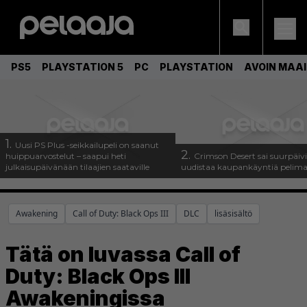
PS5
PLAYSTATION 5
PC
PLAYSTATION
AVOIN MAA
1.
Uusi PS Plus -seikkailupeli on saanut
2.
huippuarvostelut – saapui heti
Crimson Desert sai suurpäivi
julkaisupäivänään tilaajien saataville
uudistaa kaupankäyntiä pelim
Awakening
Call of Duty: Black Ops III
DLC
lisäsisältö
Tätä on luvassa Call of
Duty: Black Ops III
Awakeningissa