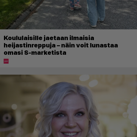
Koululaisille jaetaan ilmaisia
heijastinreppuja – näin voit lunastaa
omasi S-marketista