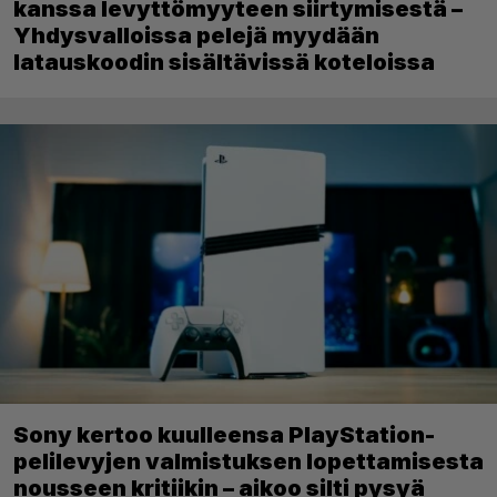
kanssa levyttömyyteen siirtymisestä –
Yhdysvalloissa pelejä myydään
latauskoodin sisältävissä koteloissa
Sony kertoo kuulleensa PlayStation-
pelilevyjen valmistuksen lopettamisesta
nousseen kritiikin – aikoo silti pysyä