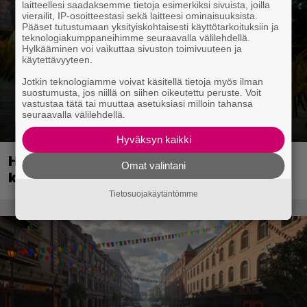
laitteellesi saadaksemme tietoja esimerkiksi sivuista, joilla
vierailit, IP-osoitteestasi sekä laitteesi ominaisuuksista.
Pääset tutustumaan yksityiskohtaisesti käyttötarkoituksiin ja
teknologiakumppaneihimme seuraavalla välilehdellä.
Hylkääminen voi vaikuttaa sivuston toimivuuteen ja
käytettävyyteen.
Jotkin teknologiamme voivat käsitellä tietoja myös ilman
suostumusta, jos niillä on siihen oikeutettu peruste. Voit
vastustaa tätä tai muuttaa asetuksiasi milloin tahansa
seuraavalla välilehdellä.
Hyväksyn kaikki
Huippusuosittu Soturikissat-kirjasarja
Omat valintani
kääntyy videopeliksi
Tietosuojakäytäntömme