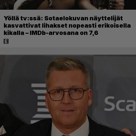
Yöllä tv:ssä: Sotaelokuvan näyttelijät
kasvattivat lihakset nopeasti erikoisella
kikalla – IMDb-arvosana on 7,6