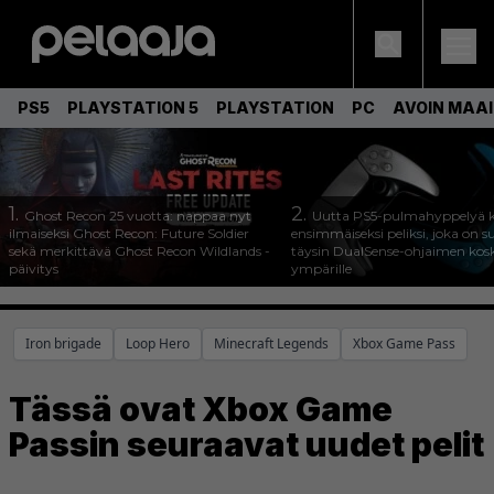
PS5
PLAYSTATION 5
PLAYSTATION
PC
AVOIN MAA
1.
2.
Ghost Recon 25 vuotta: nappaa nyt
Uutta PS5-pulmahyppelyä k
ilmaiseksi Ghost Recon: Future Soldier
ensimmäiseksi peliksi, joka on s
sekä merkittävä Ghost Recon Wildlands -
täysin DualSense-ohjaimen kos
päivitys
ympärille
Iron brigade
Loop Hero
Minecraft Legends
Xbox Game Pass
Tässä ovat Xbox Game
Passin seuraavat uudet pelit