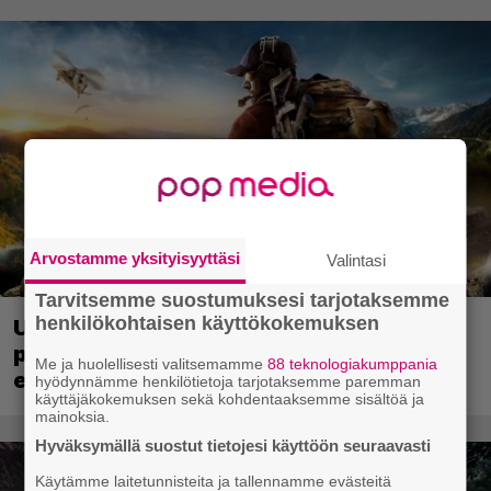
Arvostamme yksityisyyttäsi
Valintasi
Tarvitsemme suostumuksesi tarjotaksemme
henkilökohtaisen käyttökokemuksen
Ubisoft vahvisti uuden Ghost Recon -
pelin – kutsuu pelaajat mukaan
Me ja huolellisesti valitsemamme
88 teknologiakumppania
ennakkotestiin
hyödynnämme henkilötietoja tarjotaksemme paremman
käyttäjäkokemuksen sekä kohdentaaksemme sisältöä ja
mainoksia.
Hyväksymällä suostut tietojesi käyttöön seuraavasti
Käytämme laitetunnisteita ja tallennamme evästeitä