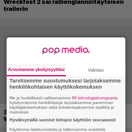
Wreckfest 2 sai rallienglannintäyteisen
trailerin
Arvostamme yksityisyyttäsi
Valintasi
Tarvitsemme suostumuksesi tarjotaksemme
henkilökohtaisen käyttökokemuksen
Me ja huolellisesti valitsemamme
88 teknologiakumppania
hyödynnämme henkilötietoja tarjotaksemme paremman
käyttäjäkokemuksen sekä kohdentaaksemme sisältöä ja
30-vuotias Quake sai uuden episodin
mainoksia.
Wolfenstein-kehittäjiltä
Hyväksymällä suostut tietojesi käyttöön seuraavasti
Käytämme laitetunnisteita ja tallennamme evästeitä