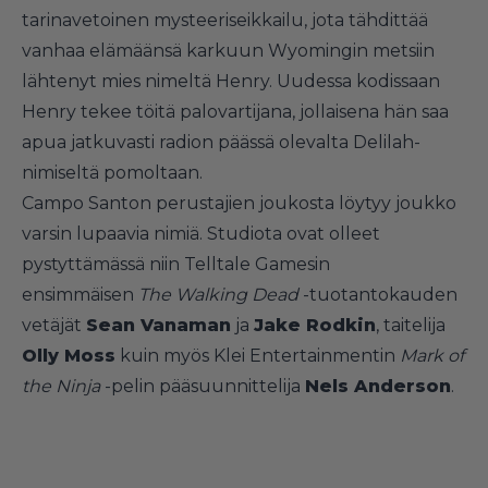
tarinavetoinen mysteeriseikkailu, jota tähdittää
vanhaa elämäänsä karkuun Wyomingin metsiin
lähtenyt mies nimeltä Henry. Uudessa kodissaan
Henry tekee töitä palovartijana, jollaisena hän saa
apua jatkuvasti radion päässä olevalta Delilah-
nimiseltä pomoltaan.
Campo Santon perustajien joukosta löytyy joukko
varsin lupaavia nimiä. Studiota ovat olleet
pystyttämässä niin Telltale Gamesin
ensimmäisen
The Walking Dead
-tuotantokauden
vetäjät
Sean Vanaman
ja
Jake Rodkin
, taitelija
Olly Moss
kuin myös Klei Entertainmentin
Mark of
the Ninja
-pelin pääsuunnittelija
Nels Anderson
.