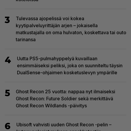
3
Tulevassa ajopelissä voi kokea
kyytipalveluyrittäjän arjen – jokaisella
matkustajalla on oma hulvaton, koskettava tai outo
tarinansa
4
Uutta PS5-pulmahyppelyä kuvaillaan
ensimmäiseksi peliksi, joka on suunniteltu täysin
DualSense-ohjaimen kosketuslevyn ympärille
5
Ghost Recon 25 vuotta: nappaa nyt ilmaiseksi
Ghost Recon: Future Soldier sekä merkittävä
Ghost Recon Wildlands -päivitys
6
Ubisoft vahvisti uuden Ghost Recon -pelin –