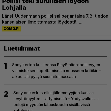
Luetuimmat
1
Sony kertoo kuulleensa PlayStation-pelilevyjen
valmistuksen lopettamisesta nousseen kritiikin –
aikoo silti pysyä suunnitelmassaan
2
Sony on keskustellut jälleenmyyjien kanssa
levyttömyyteen siirtymisestä – Yhdysvalloissa
pelejä myydään latauskoodin sisältävissä
koteloissa