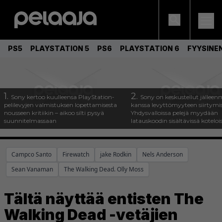
PS5
PLAYSTATION 5
PS6
PLAYSTATION 6
FYYSINE
1.
2.
Sony kertoo kuulleensa PlayStation-
Sony on keskustellut jälleen
pelilevyjen valmistuksen lopettamisesta
kanssa levyttömyyteen siirtymis
nousseen kritiikin – aikoo silti pysyä
Yhdysvalloissa pelejä myydään
suunnitelmassaan
latauskoodin sisältävissä koteloi
Campco Santo
Firewatch
jake Rodkin
Nels Anderson
Sean Vanaman
The Walking Dead. Olly Moss
Tältä näyttää entisten The
Walking Dead -vetäjien