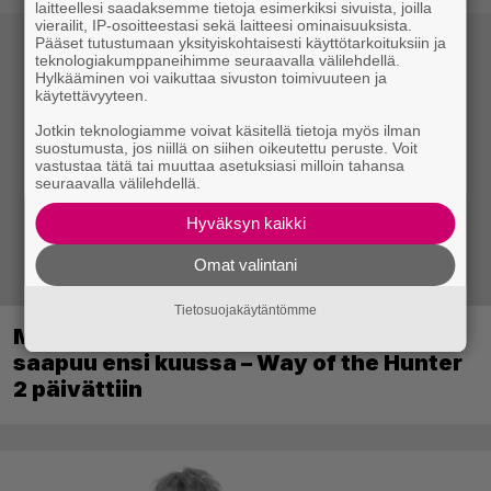
laitteellesi saadaksemme tietoja esimerkiksi sivuista, joilla
vierailit, IP-osoitteestasi sekä laitteesi ominaisuuksista.
Pääset tutustumaan yksityiskohtaisesti käyttötarkoituksiin ja
teknologiakumppaneihimme seuraavalla välilehdellä.
Hylkääminen voi vaikuttaa sivuston toimivuuteen ja
käytettävyyteen.
Jotkin teknologiamme voivat käsitellä tietoja myös ilman
suostumusta, jos niillä on siihen oikeutettu peruste. Voit
vastustaa tätä tai muuttaa asetuksiasi milloin tahansa
seuraavalla välilehdellä.
Hyväksyn kaikki
Omat valintani
Tietosuojakäytäntömme
Metsästyssimulaattorin jatko-osa
saapuu ensi kuussa – Way of the Hunter
2 päivättiin