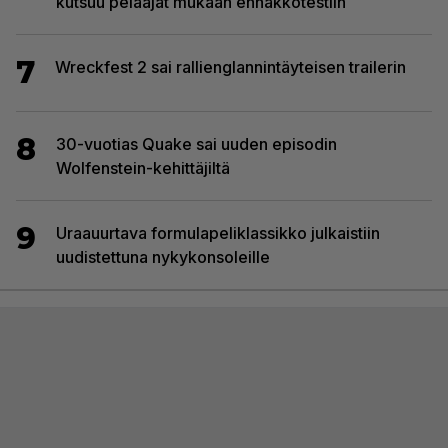
kutsuu pelaajat mukaan ennakkotestiin
7
Wreckfest 2 sai rallienglannintäyteisen trailerin
8
30-vuotias Quake sai uuden episodin
Wolfenstein-kehittäjiltä
9
Uraauurtava formulapeliklassikko julkaistiin
uudistettuna nykykonsoleille