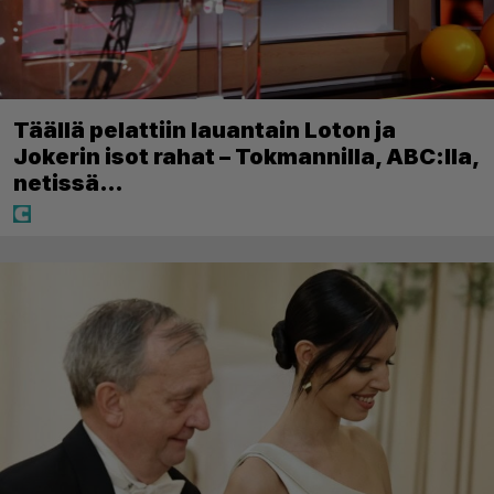
Täällä pelattiin lauantain Loton ja
Jokerin isot rahat – Tokmannilla, ABC:lla,
netissä…