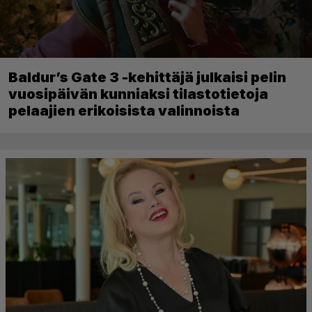
Baldur’s Gate 3 -kehittäjä julkaisi pelin
vuosipäivän kunniaksi tilastotietoja
pelaajien erikoisista valinnoista