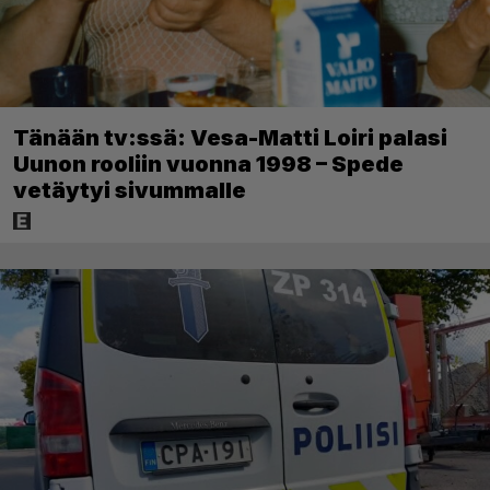
Tänään tv:ssä: Vesa-Matti Loiri palasi
Uunon rooliin vuonna 1998 – Spede
vetäytyi sivummalle