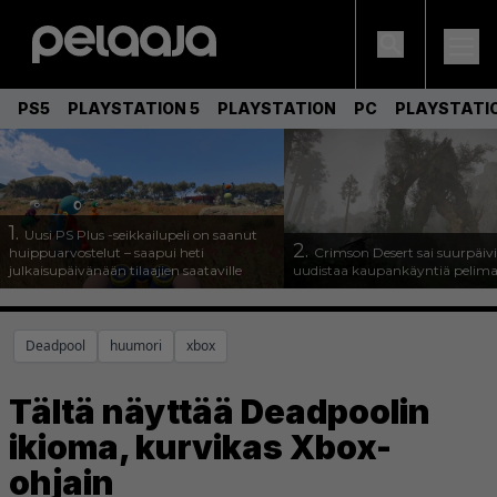
PS5
PLAYSTATION 5
PLAYSTATION
PC
PLAYSTATI
1.
Uusi PS Plus -seikkailupeli on saanut
2.
huippuarvostelut – saapui heti
Crimson Desert sai suurpäivi
julkaisupäivänään tilaajien saataville
uudistaa kaupankäyntiä pelim
Deadpool
huumori
xbox
Tältä näyttää Deadpoolin
ikioma, kurvikas Xbox-
ohjain