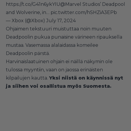
https://t.co/G41n6ykYIU
@Marvel
Studios’ Deadpool
and Wolverine, in…
pic.twitter.com/hSHZiA3EPb
— Xbox (@Xbox)
July 17, 2024
Ohjaimen tekstuuri muistuttaa noin muuten
Deadpoolin pukua punaisine värineen ripauksella
mustaa. Vasemassa alalaidassa komeilee
Deadpoolin pärstä.
Harvinaislaatuinen ohjain ei näillä näkymin ole
tulossa myyntiin, vaan on jaossa erinäisten
kilpailujen kautta.
Yksi niistä on käynnissä nyt
ja siihen voi osallistua myös Suomesta.