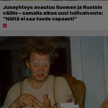
Junayhteys avautuu Suomen ja Ruotsin
välille – samalla alkaa uusi tullivalvonta:
”Näitä ei saa tuoda vapaasti”