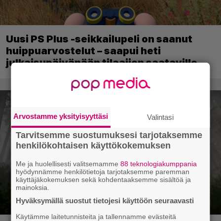
Uusi PS Plus -seikkailupeli on saanut
huippuarvostelut – saapui heti
julkaisupäivänään tilaajien saataville
Arvostamme yksityisyyttäsi
Valintasi
Tarvitsemme suostumuksesi tarjotaksemme
henkilökohtaisen käyttökokemuksen
Me ja huolellisesti valitsemamme
88 teknologiakumppania
hyödynnämme henkilötietoja tarjotaksemme paremman
käyttäjäkokemuksen sekä kohdentaaksemme sisältöä ja
mainoksia.
Hyväksymällä suostut tietojesi käyttöön seuraavasti
Käytämme laitetunnisteita ja tallennamme evästeitä