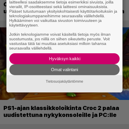
laitteellesi saadaksemme tietoja esimerkiksi sivuista, joilla
Crimson Desert sai suurpäivityksen –
vierailit, IP-osoitteestasi sekä laitteesi ominaisuuksista.
uudistaa kaupankäyntiä pelimaailmassa
Pääset tutustumaan yksityiskohtaisesti käyttötarkoituksiin ja
teknologiakumppaneihimme seuraavalla välilehdellä.
Hylkääminen voi vaikuttaa sivuston toimivuuteen ja
käytettävyyteen.
Jotkin teknologiamme voivat käsitellä tietoja myös ilman
suostumusta, jos niillä on siihen oikeutettu peruste. Voit
vastustaa tätä tai muuttaa asetuksiasi milloin tahansa
seuraavalla välilehdellä.
Hyväksyn kaikki
Omat valintani
Tietosuojakäytäntömme
PS1-ajan klassikkoloikinta Croc 2 palaa
uudistettuna nykykonsoleille ja PC:lle