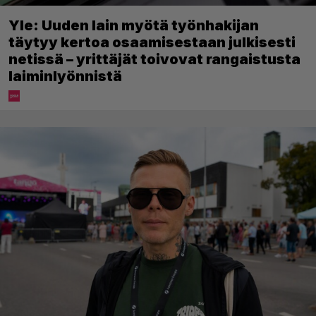
Yle: Uuden lain myötä työnhakijan
täytyy kertoa osaamisestaan julkisesti
netissä – yrittäjät toivovat rangaistusta
laiminlyönnistä