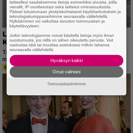
laitteellesi saadaksemme tietoja esimerkiksi sivuista, joilla
vierailit, IP-osoitteestasi sekä laitteesi ominaisuuksista.
Pääset tutustumaan yksityiskohtaisesti käyttötarkoituksiin ja
teknologiakumppaneihimme seuraavalla välilehdellä.
Hylkääminen voi vaikuttaa sivuston toimivuuteen ja
käytettävyyteen.
Jotkin teknologiamme voivat käsitellä tietoja myös ilman
suostumusta, jos niillä on siihen oikeutettu peruste. Voit
vastustaa tätä tai muuttaa asetuksiasi milloin tahansa
seuraavalla välilehdellä.
Hyväksyn kaikki
Omat valintani
Tietosuojakäytäntömme