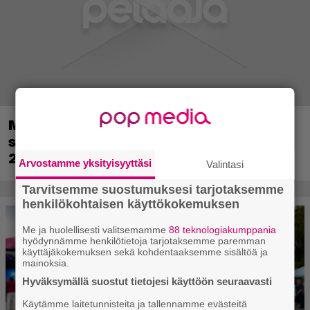
Metsästyssimulaattorin jatko-osa
saapuu ensi kuussa – Way of the Hunter
2 päivättiin
Arvostamme yksityisyyttäsi
Valintasi
Tarvitsemme suostumuksesi tarjotaksemme
henkilökohtaisen käyttökokemuksen
Me ja huolellisesti valitsemamme
88 teknologiakumppania
hyödynnämme henkilötietoja tarjotaksemme paremman
käyttäjäkokemuksen sekä kohdentaaksemme sisältöä ja
mainoksia.
Hyväksymällä suostut tietojesi käyttöön seuraavasti
Käytämme laitetunnisteita ja tallennamme evästeitä