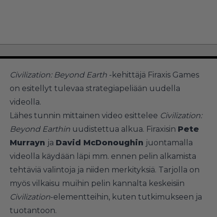
Civilization: Beyond Earth
-kehittäjä Firaxis Games
on esitellyt tulevaa strategiapeliään uudella
videolla.
Lähes tunnin mittainen video esittelee
Civilization:
Beyond Earthin
uudistettua alkua. Firaxisin
Pete
Murray
n
ja
David McDonough
in
juontamalla
videolla käydään läpi mm. ennen pelin alkamista
tehtäviä valintoja ja niiden merkityksiä. Tarjolla on
myös vilkaisu muihin pelin kannalta keskeisiin
Civilization
-elementteihin, kuten tutkimukseen ja
tuotantoon.