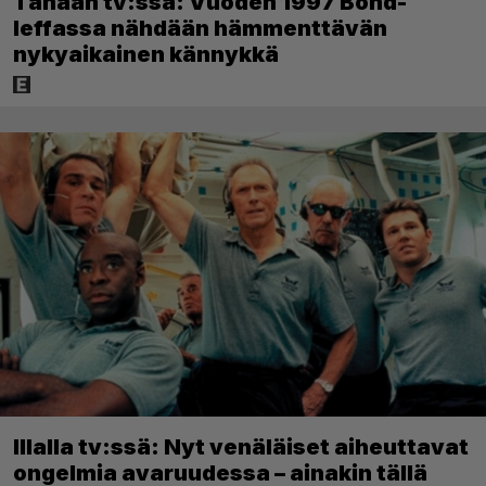
Tänään tv:ssä: Vuoden 1997 Bond-
leffassa nähdään hämmenttävän
nykyaikainen kännykkä
Illalla tv:ssä: Nyt venäläiset aiheuttavat
ongelmia avaruudessa – ainakin tällä