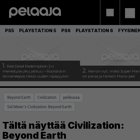
PS5
PLAYSTATION 5
PS6
PLAYSTATION 6
FYYSINE
1.
Red Dead Redemption 2:n
2.
menestyskulku jatkuu – Rockstarin
Kerron nyt, miksi Super Mar
länneneepos rikkoi uuden rajapyykin
on paras ja tärkein Mario-peli
Beyond Earth
Civilization
pelikuvaa
Sid Meier's Civilization: Beyond Earth
Tältä näyttää Civilization:
Beyond Earth