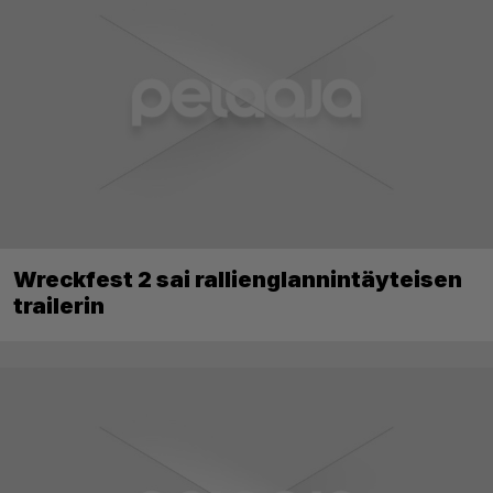
Wreckfest 2 sai rallienglannintäyteisen
trailerin