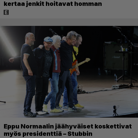
kertaa jenkit hoitavat homman
Eppu Normaalin jäähyväiset koskettivat
myös presidenttiä – Stubbin