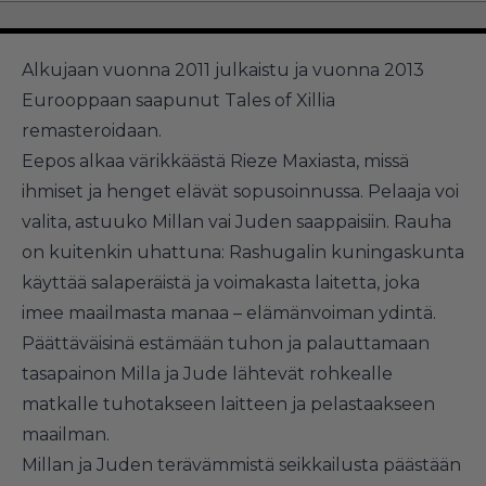
Alkujaan vuonna 2011 julkaistu ja vuonna 2013
Eurooppaan saapunut Tales of Xillia
remasteroidaan.
Eepos alkaa värikkäästä Rieze Maxiasta, missä
ihmiset ja henget elävät sopusoinnussa. Pelaaja voi
valita, astuuko Millan vai Juden saappaisiin. Rauha
on kuitenkin uhattuna: Rashugalin kuningaskunta
käyttää salaperäistä ja voimakasta laitetta, joka
imee maailmasta manaa – elämänvoiman ydintä.
Päättäväisinä estämään tuhon ja palauttamaan
tasapainon Milla ja Jude lähtevät rohkealle
matkalle tuhotakseen laitteen ja pelastaakseen
maailman.
Millan ja Juden terävämmistä seikkailusta päästään