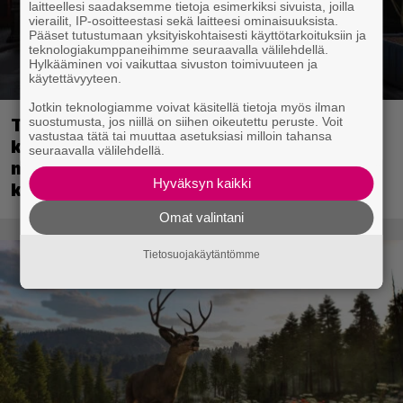
laitteellesi saadaksemme tietoja esimerkiksi sivuista, joilla
vierailit, IP-osoitteestasi sekä laitteesi ominaisuuksista.
Pääset tutustumaan yksityiskohtaisesti käyttötarkoituksiin ja
teknologiakumppaneihimme seuraavalla välilehdellä.
Hylkääminen voi vaikuttaa sivuston toimivuuteen ja
käytettävyyteen.
Jotkin teknologiamme voivat käsitellä tietoja myös ilman
Tulevassa ajopelissä voi kokea
suostumusta, jos niillä on siihen oikeutettu peruste. Voit
vastustaa tätä tai muuttaa asetuksiasi milloin tahansa
kyytipalveluyrittäjän arjen – jokaisella
seuraavalla välilehdellä.
matkustajalla on oma hulvaton,
Hyväksyn kaikki
koskettava tai outo tarinansa
Omat valintani
Tietosuojakäytäntömme