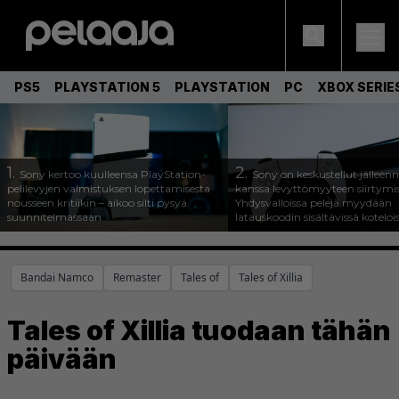
PS5
PLAYSTATION 5
PLAYSTATION
PC
XBOX SERIE
1.
2.
Sony kertoo kuulleensa PlayStation-
Sony on keskustellut jälleen
pelilevyjen valmistuksen lopettamisesta
kanssa levyttömyyteen siirtymis
nousseen kritiikin – aikoo silti pysyä
Yhdysvalloissa pelejä myydään
suunnitelmassaan
latauskoodin sisältävissä koteloi
Bandai Namco
Remaster
Tales of
Tales of Xillia
Tales of Xillia tuodaan tähän
päivään