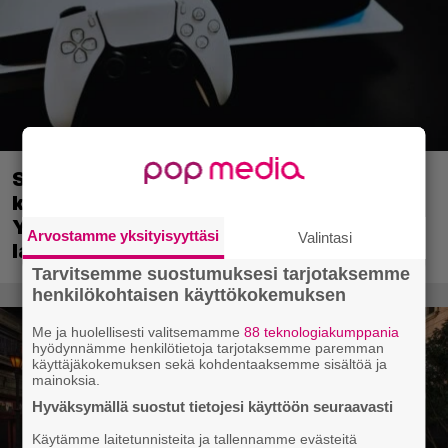
Sony on keskustellut jälleenmyyjien
kanssa levyttömyyteen siirtymisestä –
Yhdysvalloissa pelejä myydään
Arvostamme yksityisyyttäsi
Valintasi
latauskoodin sisältävissä koteloissa
Tarvitsemme suostumuksesi tarjotaksemme
henkilökohtaisen käyttökokemuksen
Me ja huolellisesti valitsemamme
88 teknologiakumppania
hyödynnämme henkilötietoja tarjotaksemme paremman
käyttäjäkokemuksen sekä kohdentaaksemme sisältöä ja
mainoksia.
Hyväksymällä suostut tietojesi käyttöön seuraavasti
Käytämme laitetunnisteita ja tallennamme evästeitä