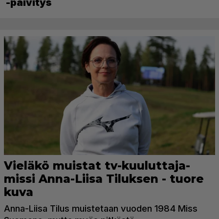
-päivitys