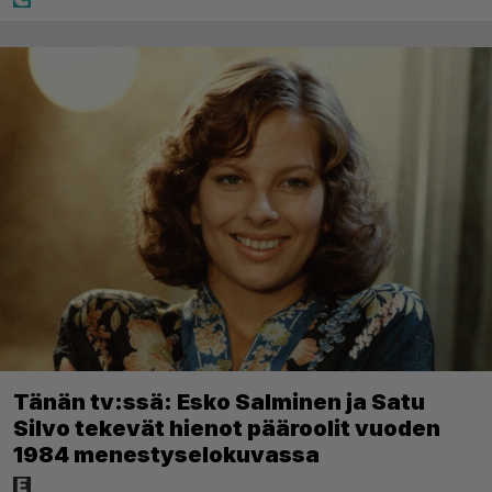
Tänän tv:ssä: Esko Salminen ja Satu
Silvo tekevät hienot pääroolit vuoden
1984 menestyselokuvassa