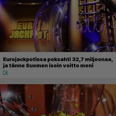
Eurojackpotissa poksahti 32,7 miljoonaa,
ja tänne Suomen isoin voitto meni