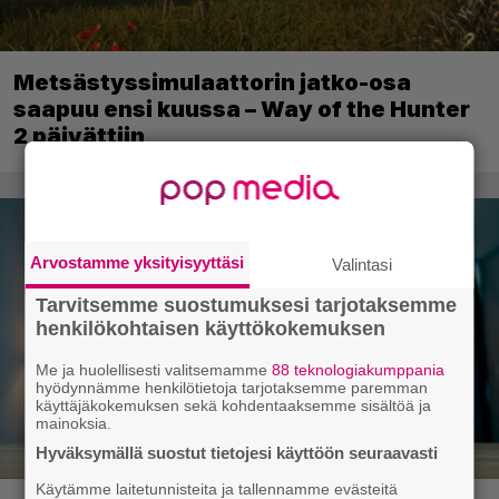
Metsästyssimulaattorin jatko-osa
saapuu ensi kuussa – Way of the Hunter
2 päivättiin
Arvostamme yksityisyyttäsi
Valintasi
Tarvitsemme suostumuksesi tarjotaksemme
henkilökohtaisen käyttökokemuksen
Me ja huolellisesti valitsemamme
88 teknologiakumppania
hyödynnämme henkilötietoja tarjotaksemme paremman
käyttäjäkokemuksen sekä kohdentaaksemme sisältöä ja
mainoksia.
Hyväksymällä suostut tietojesi käyttöön seuraavasti
Käytämme laitetunnisteita ja tallennamme evästeitä