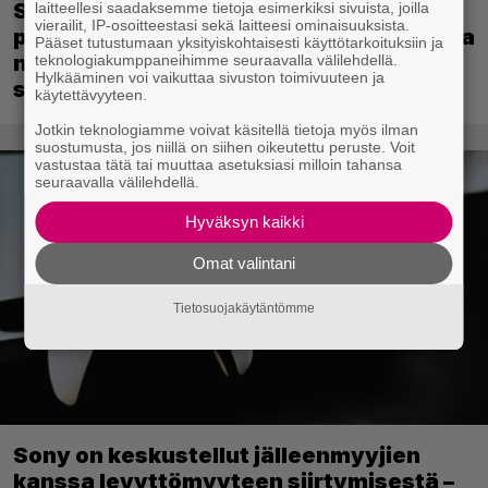
Sony kertoo kuulleensa PlayStation-
laitteellesi saadaksemme tietoja esimerkiksi sivuista, joilla
vierailit, IP-osoitteestasi sekä laitteesi ominaisuuksista.
pelilevyjen valmistuksen lopettamisesta
Pääset tutustumaan yksityiskohtaisesti käyttötarkoituksiin ja
nousseen kritiikin – aikoo silti pysyä
teknologiakumppaneihimme seuraavalla välilehdellä.
Hylkääminen voi vaikuttaa sivuston toimivuuteen ja
suunnitelmassaan
käytettävyyteen.
Jotkin teknologiamme voivat käsitellä tietoja myös ilman
suostumusta, jos niillä on siihen oikeutettu peruste. Voit
vastustaa tätä tai muuttaa asetuksiasi milloin tahansa
seuraavalla välilehdellä.
Hyväksyn kaikki
Omat valintani
Tietosuojakäytäntömme
Sony on keskustellut jälleenmyyjien
kanssa levyttömyyteen siirtymisestä –