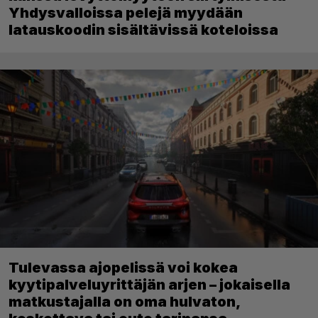
Yhdysvalloissa pelejä myydään
latauskoodin sisältävissä koteloissa
Tulevassa ajopelissä voi kokea
kyytipalveluyrittäjän arjen – jokaisella
matkustajalla on oma hulvaton,