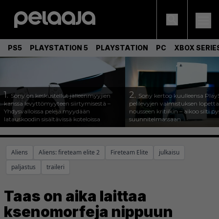
PS5
PLAYSTATION 5
PLAYSTATION
PC
XBOX SERIE
1.
2.
Sony on keskustellut jälleenmyyjien
Sony kertoo kuulleensa Play
kanssa levyttömyyteen siirtymisestä –
pelilevyjen valmistuksen lopett
Yhdysvalloissa pelejä myydään
nousseen kritiikin – aikoo silti p
latauskoodin sisältävissä koteloissa
suunnitelmassaan
Aliens
Aliens: fireteam elite 2
Fireteam Elite
julkaisu
paljastus
traileri
Taas on aika laittaa
ksenomorfeja nippuun