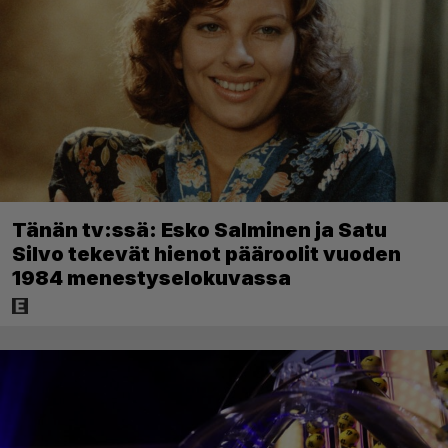
Tänän tv:ssä: Esko Salminen ja Satu
Silvo tekevät hienot pääroolit vuoden
1984 menestyselokuvassa