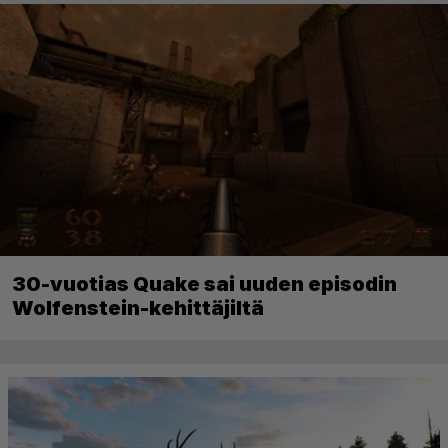
30-vuotias Quake sai uuden episodin
Wolfenstein-kehittäjiltä