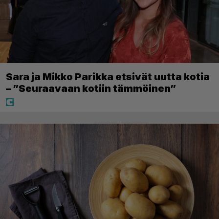
Sara ja Mikko Parikka etsivät uutta kotia
– ”Seuraavaan kotiin tämmöinen”