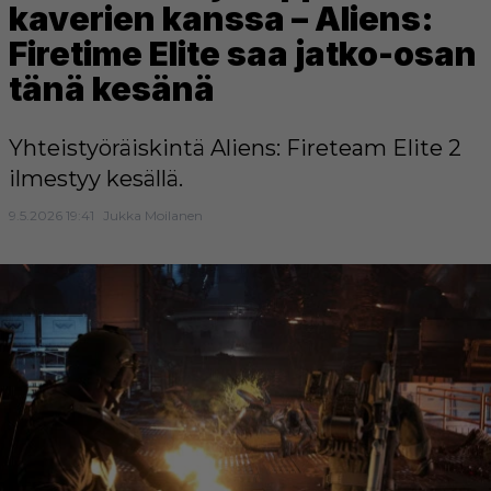
kaverien kanssa – Aliens:
Firetime Elite saa jatko-osan
tänä kesänä
Yhteistyöräiskintä Aliens: Fireteam Elite 2
ilmestyy kesällä.
9.5.2026 19:41
Jukka Moilanen