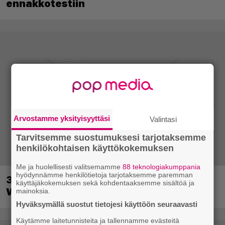
ennakkotestiin
Arvostamme yksityisyyttäsi
Valintasi
Tarvitsemme suostumuksesi tarjotaksemme
henkilökohtaisen käyttökokemuksen
Me ja huolellisesti valitsemamme
88 teknologiakumppania
hyödynnämme henkilötietoja tarjotaksemme paremman
30-vuotias Quake sai uuden episodin
käyttäjäkokemuksen sekä kohdentaaksemme sisältöä ja
Wolfenstein-kehittäjiltä
mainoksia.
Hyväksymällä suostut tietojesi käyttöön seuraavasti
Käytämme laitetunnisteita ja tallennamme evästeitä