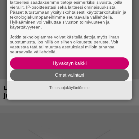
laitteellesi saadaksemme tietoja esimerkiksi sivuista, joilla
vierailit, IP-osoitteestasi sekä laitteesi ominaisuuksista.
Pääset tutustumaan yksityiskohtaisesti käyttötarkoituksiin ja
teknologiakumppaneihimme seuraavalla välilehdellä.
Hylkääminen voi vaikuttaa sivuston toimivuuteen ja
käytettävyyteen.
Jotkin teknologiamme voivat käsitellä tietoja myös ilman
suostumusta, jos niillä on siihen oikeutettu peruste. Voit
vastustaa tätä tai muuttaa asetuksiasi milloin tahansa
seuraavalla välilehdellä.
Hyväksyn kaikki
Omat valintani
Uraauurtava formulapeliklassikko
Tietosuojakäytäntömme
julkaistiin uudistettuna nykykonsoleille