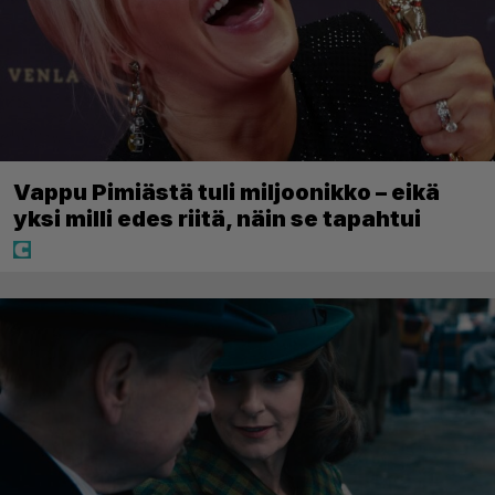
Vappu Pimiästä tuli miljoonikko – eikä
yksi milli edes riitä, näin se tapahtui