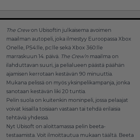
The Crew
on Ubisoftin julkaisema avoimen
maailman autopeli, joka ilmestyy Euroopassa Xbox
Onelle, PS4:lle, pc:lle sekä Xbox 360:lle
marraskuun 14. päivä.
The Crew’n
maailma on
ilahduttavan suuri, ja pelialueen päästä päähän
ajamisen kerrotaan kestävän 90 minuuttia.
Mukana pelissä on myös yksinpelikampanja, jonka
sanotaan kestävän liki 20 tuntia.
Pelin suola on kuitenkin moninpeli, jossa pelaajat
voivat kisailla toisiaan vastaan tai tehdä erilaisia
tehtäviä yhdessä.
Nyt Ubisoft on aloittamassa pelin beeta-
testaamista. Voit ilmoittautua mukaan
täältä
. Beeta