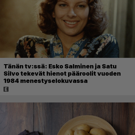
Tänän tv:ssä: Esko Salminen ja Satu
Silvo tekevät hienot pääroolit vuoden
1984 menestyselokuvassa