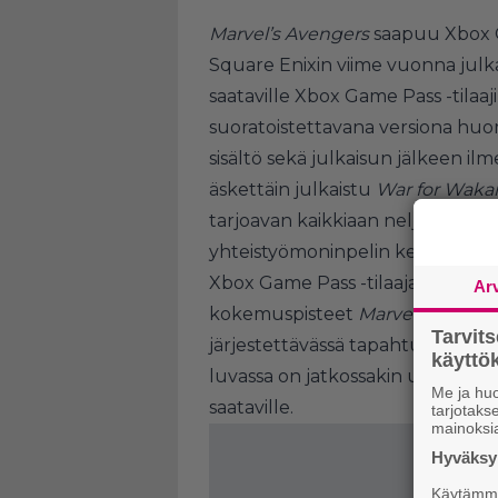
Marvel’s Avengers
saapuu Xbox Ga
Square Enixin viime vuonna julk
saataville Xbox Game Pass -tilaajil
suoratoistettavana versiona huom
sisältö sekä julkaisun jälkeen il
äskettäin julkaistu
War for Wak
tarjoavan kaikkiaan neljä tarin
yhteistyömoninpelin kehittyväss
Xbox Game Pass -tilaajat pääsev
Ar
kokemuspisteet
Marvel’s Aveng
Tarvit
järjestettävässä tapahtumassa. K
käytt
luvassa on jatkossakin uutta sisä
Me ja huo
saataville.
tarjotak
mainoksi
Hyväksym
Käytämme 