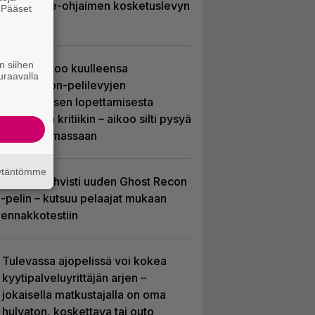
DualSense-ohjaimen kosketuslevyn
. Pääset
e
ympärille
n siihen
Sony kertoo kuulleensa
uraavalla
PlayStation-pelilevyjen
valmistuksen lopettamisesta
nousseen kritiikin – aikoo silti pysyä
suunnitelmassaan
äytäntömme
Ubisoft vahvisti uuden Ghost Recon
-pelin – kutsuu pelaajat mukaan
ennakkotestiin
Tulevassa ajopelissä voi kokea
kyytipalveluyrittäjän arjen –
jokaisella matkustajalla on oma
hulvaton, koskettava tai outo