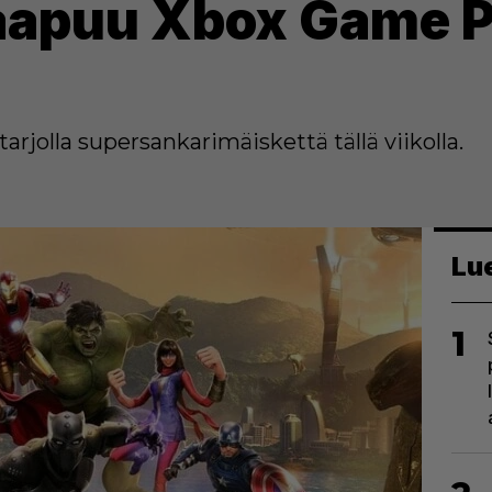
aapuu Xbox Game P
tarjolla supersankarimäiskettä tällä viikolla.
Lu
1