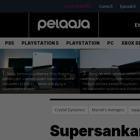
Como.fi
Episodi.fi
E
PS5
PLAYSTATION 5
PLAYSTATION
PC
XBOX SE
1.
2.
Sony kertoo kuulleensa PlayStation-
Sony on keskustellut jälleen
pelilevyjen valmistuksen lopettamisesta
kanssa levyttömyyteen siirtymis
nousseen kritiikin – aikoo silti pysyä
Yhdysvalloissa pelejä myydään
suunnitelmassaan
latauskoodin sisältävissä koteloi
Crystal Dynamics
Marvel's Avengers
squa
Supersankar