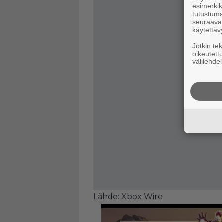
esimerkiks
tutustuma
seuraaval
käytettäv
Jotkin te
oikeutett
välilehdel
Lähde:
Xbox Wire