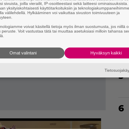
i sivuista, joilla vierailit, IP-osoitteestasi sekä laitteesi ominaisuuksista
an yksityiskohtaisesti käyttötarkoituksiin ja teknologiakumppaneihimm
la välilehdellä. Hylkääminen voi vaikuttaa sivuston toimivuuteen ja
yyteen.
knologiamme voivat käsitellä tietoja myös ilman suostumusta, jos niillä o
4
u peruste. Voit vastustaa tätä tai muuttaa asetuksiasi milloin tahansa se
lä.
Omat valintani
Hyväksyn kaikki
Tietosuojak
5
6