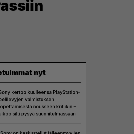
assiin
etuimmat nyt
Sony kertoo kuulleensa PlayStation-
pelilevyjen valmistuksen
lopettamisesta nousseen kritiikin –
aikoo silti pysyä suunnitelmassaan
Sony on keskustellut jälleenmyyjien