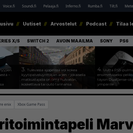
Voice.fi
Soundi.fi
Pelaaja.fi
Inferno.fi
Rumba.fi
Tilt.fi
Metel
tusivu
Uutiset
Arvostelut
Podcast
Tilaa l
RIES X/S
SWITCH 2
AVOIN MAAILMA
SONY
PS6
3.
4.
myyjien
Tulevassa ajopelissä voi kokea
Uutta PS5-pulma
estä –
kyytipalveluyrittäjän arjen – jokaisella
ensimmäiseksi peliksi
matkustajalla on oma hulvaton,
täysin DualSense-oh
ssa
koskettava tai outo tarinansa
ympärille
re enix
Xbox Game Pass
itoimintapeli Marv