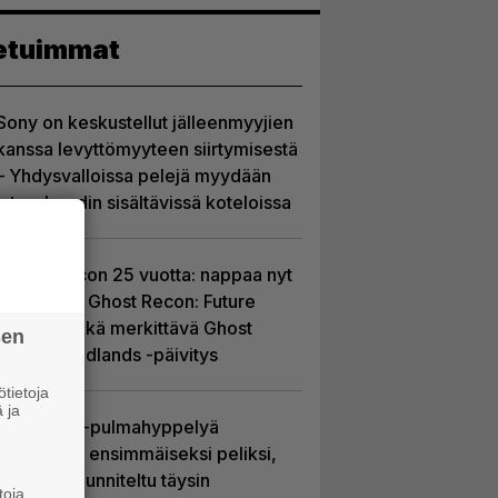
etuimmat
Sony on keskustellut jälleenmyyjien
kanssa levyttömyyteen siirtymisestä
– Yhdysvalloissa pelejä myydään
latauskoodin sisältävissä koteloissa
Ghost Recon 25 vuotta: nappaa nyt
ilmaiseksi Ghost Recon: Future
Soldier sekä merkittävä Ghost
sen
Recon Wildlands -päivitys
tietoja
 ja
Uutta PS5-pulmahyppelyä
kuvaillaan ensimmäiseksi peliksi,
joka on suunniteltu täysin
toja