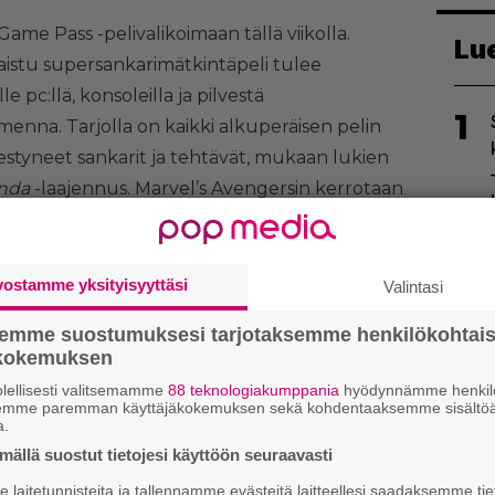
me Pass -pelivalikoimaan tällä viikolla.
Lu
aistu supersankarimätkintäpeli tulee
le pc:llä, konsoleilla ja pilvestä
1
enna. Tarjolla on kaikki alkuperäisen pelin
mestyneet sankarit ja tehtävät, mukaan lukien
anda
-laajennus. Marvel’s Avengersin kerrotaan
akampanjaa sekä neljän hengen
ä verkkopelimaailmassa.
2
ät myös ansaitsemaan nelinkertaiset
vostamme yksityisyyttäsi
Valintasi
ersin
yksivuotisjuhlan kunniaksi 30.9.-4.10.
semme suostumuksesi tarjotaksemme henkilökohtai
ehittäjä Crystal Dynamicsin mukaan peliin
ökokemuksen
ltöä, joka tulee myös Game Pass -tilaajien
lellisesti valitsemamme
88 teknologiakumppania
hyödynnämme henkilö
semme paremman käyttäjäkokemuksen sekä kohdentaaksemme sisältöä
3
a.
ällä suostut tietojesi käyttöön seuraavasti
laitetunnisteita ja tallennamme evästeitä laitteellesi saadaksemme tie