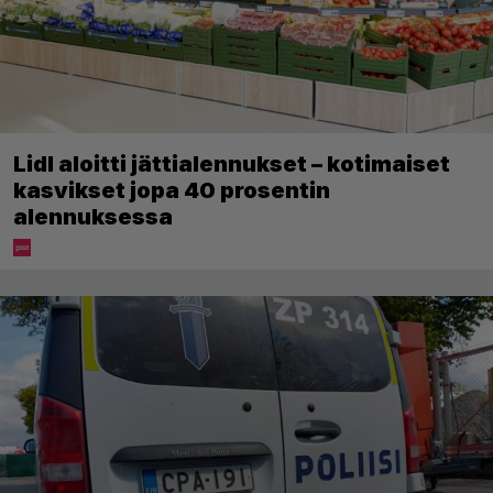
Lidl aloitti jättialennukset – kotimaiset
kasvikset jopa 40 prosentin
alennuksessa