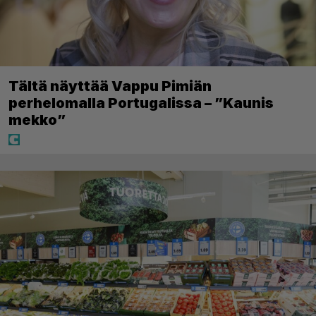
Tältä näyttää Vappu Pimiän
perhelomalla Portugalissa – ”Kaunis
mekko”