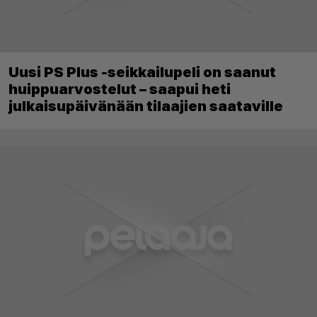
Uusi PS Plus -seikkailupeli on saanut
huippuarvostelut – saapui heti
julkaisupäivänään tilaajien saataville