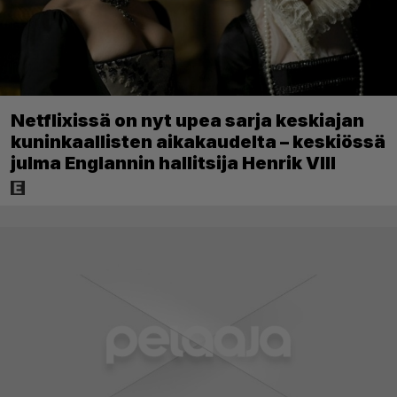
Netflixissä on nyt upea sarja keskiajan
kuninkaallisten aikakaudelta – keskiössä
julma Englannin hallitsija Henrik VIII