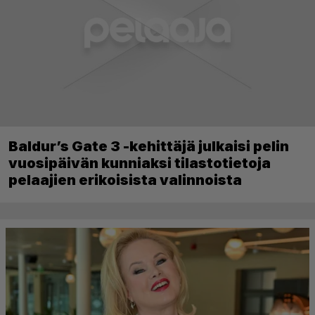
Baldur’s Gate 3 -kehittäjä julkaisi pelin
vuosipäivän kunniaksi tilastotietoja
pelaajien erikoisista valinnoista