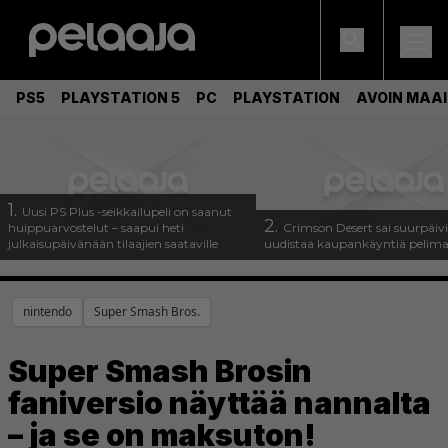
PS5
PLAYSTATION 5
PC
PLAYSTATION
AVOIN MAA
1.
Uusi PS Plus -seikkailupeli on saanut
2.
huippuarvostelut – saapui heti
Crimson Desert sai suurpäivi
julkaisupäivänään tilaajien saataville
uudistaa kaupankäyntiä pelim
nintendo
Super Smash Bros.
Super Smash Brosin
faniversio näyttää nannalta
– ja se on maksuton!