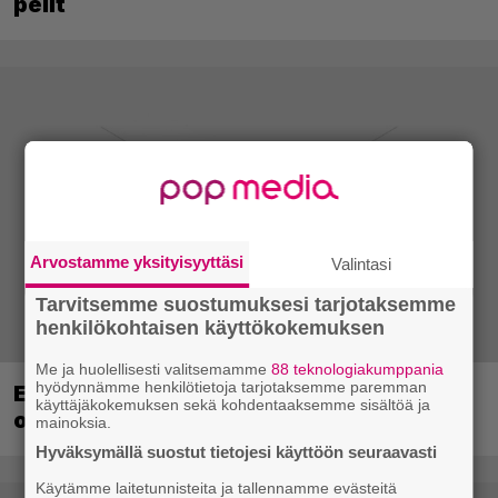
pelit
Arvostamme yksityisyyttäsi
Valintasi
Tarvitsemme suostumuksesi tarjotaksemme
henkilökohtaisen käyttökokemuksen
Me ja huolellisesti valitsemamme
88 teknologiakumppania
hyödynnämme henkilötietoja tarjotaksemme paremman
EA myytiin Saudi-Arabiaan – yhtiöltä
käyttäjäkokemuksen sekä kohdentaaksemme sisältöä ja
odotetaan massairtisanomisia
mainoksia.
Hyväksymällä suostut tietojesi käyttöön seuraavasti
Käytämme laitetunnisteita ja tallennamme evästeitä