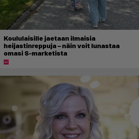
Koululaisille jaetaan ilmaisia
heijastinreppuja – näin voit lunastaa
omasi S-marketista