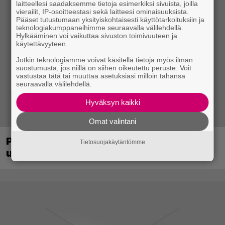
laitteellesi saadaksemme tietoja esimerkiksi sivuista, joilla
vierailit, IP-osoitteestasi sekä laitteesi ominaisuuksista.
Pääset tutustumaan yksityiskohtaisesti käyttötarkoituksiin ja
teknologiakumppaneihimme seuraavalla välilehdellä.
Hylkääminen voi vaikuttaa sivuston toimivuuteen ja
käytettävyyteen.
Jotkin teknologiamme voivat käsitellä tietoja myös ilman
suostumusta, jos niillä on siihen oikeutettu peruste. Voit
vastustaa tätä tai muuttaa asetuksiasi milloin tahansa
seuraavalla välilehdellä.
Hyväksyn kaikki
Omat valintani
PS1-ajan klassikkoloikinta Croc 2 palaa
Tietosuojakäytäntömme
uudistettuna nykykonsoleille ja PC:lle