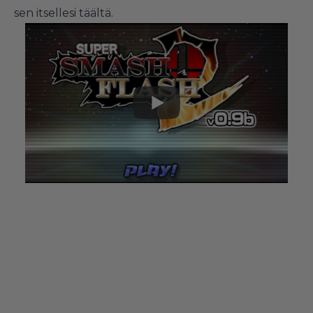
sen itsellesi
täältä
.