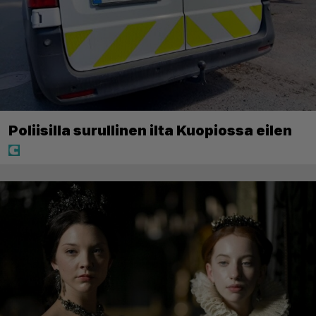
Poliisilla surullinen ilta Kuopiossa eilen