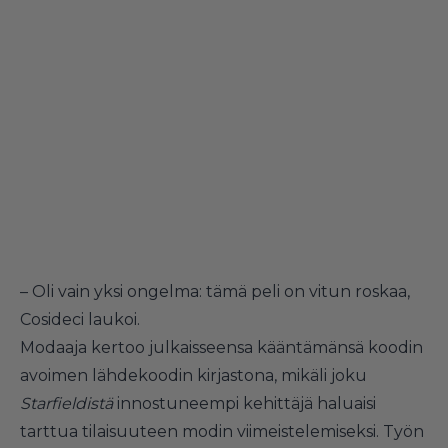
– Oli vain yksi ongelma: tämä peli on vitun roskaa,
Cosideci laukoi.
Modaaja kertoo julkaisseensa kääntämänsä koodin
avoimen lähdekoodin kirjastona, mikäli joku
Starfieldistä
innostuneempi kehittäjä haluaisi
tarttua tilaisuuteen modin viimeistelemiseksi. Työn