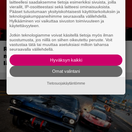
laitteellesi saadaksemme tietoja esimerkiksi sivuista, joilla
vierailit, IP-osoitteestasi sekä laitteesi ominaisuuksista.
Pääset tutustumaan yksityiskohtaisesti käyttötarkoituksiin ja
teknologiakumppaneihimme seuraavalla välilehdellä.
Hylkääminen voi vaikuttaa sivuston toimivuuteen ja
käytettävyyteen.
Jotkin teknologiamme voivat käsitellä tietoja myös ilman
suostumusta, jos niillä on siihen oikeutettu peruste. Voit
vastustaa tätä tai muuttaa asetuksiasi milloin tahansa
Red Dead Redemption 2:n
seuraavalla välilehdellä.
menestyskulku jatkuu – Rockstarin
Hyväksyn kaikki
länneneepos rikkoi uuden rajapyykin
Omat valintani
Tietosuojakäytäntömme