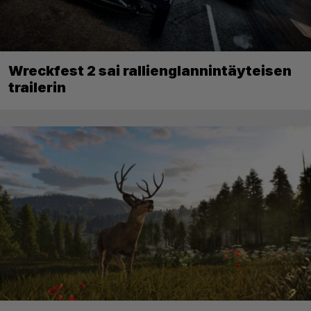
Wreckfest 2 sai rallienglannintäyteisen
trailerin