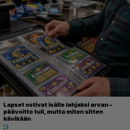
Lapset ostivat isälle lahjaksi arvan –
päävoitto tuli, mutta miten sitten
kävikään