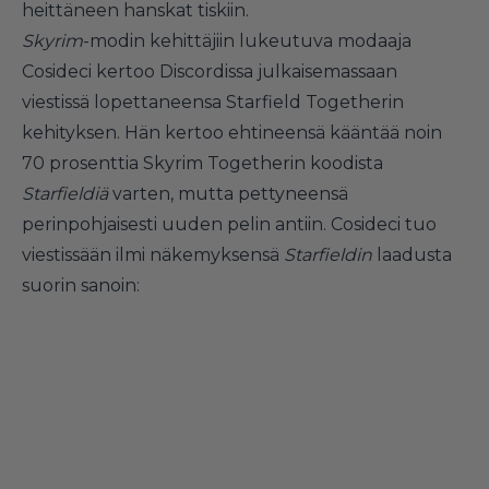
heittäneen hanskat tiskiin.
Skyrim
-modin kehittäjiin lukeutuva modaaja
Cosideci kertoo Discordissa julkaisemassaan
viestissä lopettaneensa Starfield Togetherin
kehityksen. Hän kertoo ehtineensä kääntää noin
70 prosenttia Skyrim Togetherin koodista
Starfieldiä
varten, mutta pettyneensä
perinpohjaisesti uuden pelin antiin. Cosideci tuo
viestissään ilmi näkemyksensä
Starfieldin
laadusta
suorin sanoin: