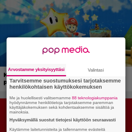
Arvostamme yksityisyyttäsi
Valintasi
Kerron nyt, miksi Super Mario Galaxy on
Tarvitsemme suostumuksesi tarjotaksemme
paras ja tärkein Mario-peli
henkilökohtaisen käyttökokemuksen
Me ja huolellisesti valitsemamme
88 teknologiakumppania
hyödynnämme henkilötietoja tarjotaksemme paremman
käyttäjäkokemuksen sekä kohdentaaksemme sisältöä ja
mainoksia.
Hyväksymällä suostut tietojesi käyttöön seuraavasti
Käytämme laitetunnisteita ja tallennamme evästeitä