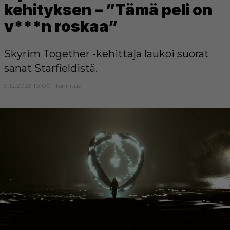
kehityksen – ”Tämä peli on
v***n roskaa”
Skyrim Together -kehittäjä laukoi suorat
sanat Starfieldistä.
9.12.2023 10:00
Toimitus