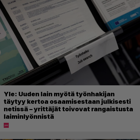
Yle: Uuden lain myötä työnhakijan
täytyy kertoa osaamisestaan julkisesti
netissä – yrittäjät toivovat rangaistusta
laiminlyönnistä