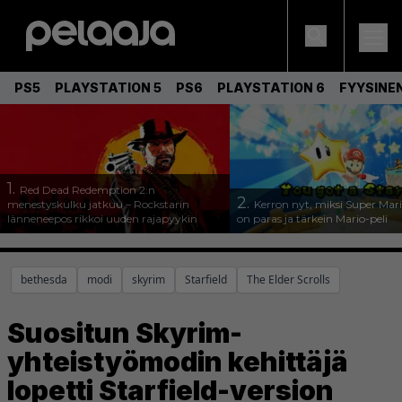
PS5
PLAYSTATION 5
PS6
PLAYSTATION 6
FYYSINE
1.
Red Dead Redemption 2:n
2.
menestyskulku jatkuu – Rockstarin
Kerron nyt, miksi Super Mar
länneneepos rikkoi uuden rajapyykin
on paras ja tärkein Mario-peli
bethesda
modi
skyrim
Starfield
The Elder Scrolls
Suositun Skyrim-
yhteistyömodin kehittäjä
lopetti Starfield-version