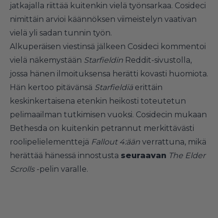
jatkajalla riittää kuitenkin vielä työnsarkaa. Cosideci
nimittäin arvioi käännöksen viimeistelyn vaativan
vielä yli sadan tunnin työn.
Alkuperäisen viestinsä jälkeen Cosideci kommentoi
vielä näkemystään
Starfieldin
Reddit-sivustolla,
jossa hänen ilmoituksensa herätti kovasti huomiota.
Hän kertoo pitävänsä
Starfieldiä
erittäin
keskinkertaisena etenkin heikosti toteutetun
pelimaailman tutkimisen vuoksi. Cosidecin mukaan
Bethesda on kuitenkin petrannut merkittävästi
roolipelielementtejä
Fallout 4:ään
verrattuna, mikä
herättää hänessä innostusta
seuraavan
The Elder
Scrolls
-pelin
varalle.