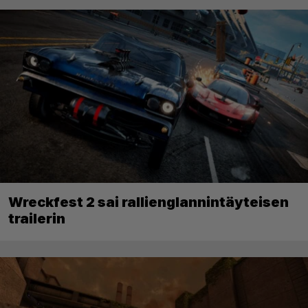
Wreckfest 2 sai rallienglannintäyteisen
trailerin