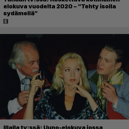
elokuva vuodelta 2020 – ”Tehty isolla
sydämellä”
Illalla tv:ssä: Uuno-elokuva jossa