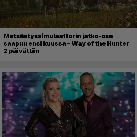
Metsästyssimulaattorin jatko-osa
saapuu ensi kuussa – Way of the Hunter
2 päivättiin