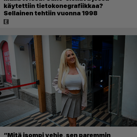
käytettiin tietokonegrafiikkaa?
Sellainen tehtiin vuonna 1998
”Mitä isompi vehje, sen paremmin