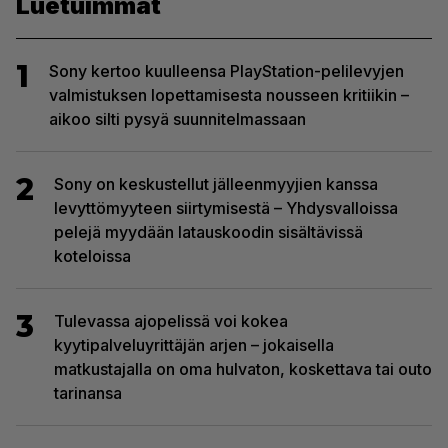
Luetuimmat
1
Sony kertoo kuulleensa PlayStation-pelilevyjen
valmistuksen lopettamisesta nousseen kritiikin –
aikoo silti pysyä suunnitelmassaan
2
Sony on keskustellut jälleenmyyjien kanssa
levyttömyyteen siirtymisestä – Yhdysvalloissa
pelejä myydään latauskoodin sisältävissä
koteloissa
3
Tulevassa ajopelissä voi kokea
kyytipalveluyrittäjän arjen – jokaisella
matkustajalla on oma hulvaton, koskettava tai outo
tarinansa