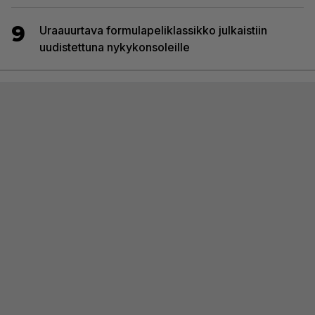
9
Uraauurtava formulapeliklassikko julkaistiin
uudistettuna nykykonsoleille