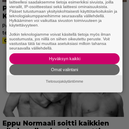
laitteellesi saadaksemme tietoja esimerkiksi sivuista, joilla
vierailit, IP-osoitteestasi sekä laitteesi ominaisuuksista.
Pääset tutustumaan yksityiskohtaisesti käyttötarkoituksiin ja
teknologiakumppaneihimme seuraavalla välilehdellä.
Hylkääminen voi vaikuttaa sivuston toimivuuteen ja
käytettävyyteen.
Jotkin teknologiamme voivat käsitellä tietoja myös ilman
suostumusta, jos niillä on siihen oikeutettu peruste. Voit
vastustaa tätä tai muuttaa asetuksiasi milloin tahansa
seuraavalla välilehdellä.
Hyväksyn kaikki
Omat valintani
Tietosuojakäytäntömme