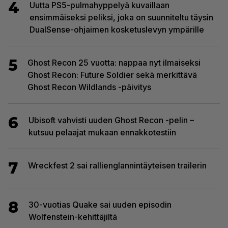
4
Uutta PS5-pulmahyppelyä kuvaillaan
ensimmäiseksi peliksi, joka on suunniteltu täysin
DualSense-ohjaimen kosketuslevyn ympärille
5
Ghost Recon 25 vuotta: nappaa nyt ilmaiseksi
Ghost Recon: Future Soldier sekä merkittävä
Ghost Recon Wildlands -päivitys
6
Ubisoft vahvisti uuden Ghost Recon -pelin –
kutsuu pelaajat mukaan ennakkotestiin
7
Wreckfest 2 sai rallienglannintäyteisen trailerin
8
30-vuotias Quake sai uuden episodin
Wolfenstein-kehittäjiltä