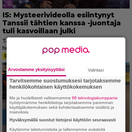
Arvostamme yksityisyyttäsi
Valintasi
Tarvitsemme suostumuksesi tarjotaksemme
henkilökohtaisen käyttökokemuksen
Me ja huolellisesti valitsemamme
88 teknologiakumppania
hyödynnämme henkilötietoja tarjotaksemme paremman
käyttäjäkokemuksen sekä kohdentaaksemme sisältöä ja
mainoksia.
Hyväksymällä suostut tietojesi käyttöön seuraavasti
Käytämme laitetunnisteita ja tallennamme evästeitä