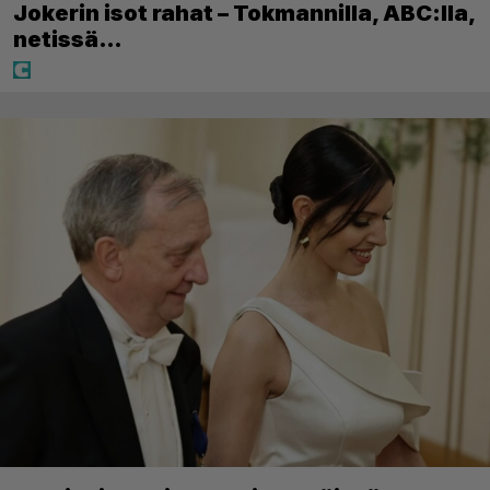
Jokerin isot rahat – Tokmannilla, ABC:lla,
netissä…