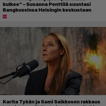
kulkee” – Susanna Penttilä suuntasi
Bangbussinsa Helsingin keskustaan
Karita Tykän ja Sami Saikkosen rakkaus