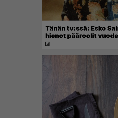
Tänän tv:ssä: Esko Sal
hienot pääroolit vuo