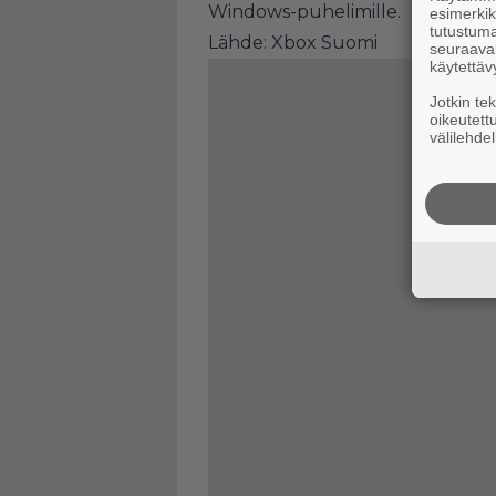
Windows-puhelimille.
esimerkiks
tutustuma
Lähde:
Xbox Suomi
seuraaval
käytettäv
Jotkin te
oikeutett
välilehdel