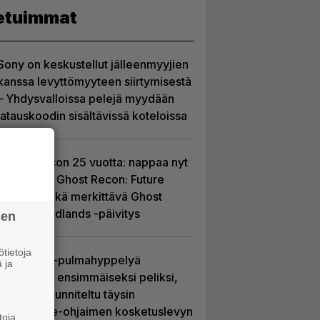
etuimmat
Sony on keskustellut jälleenmyyjien
kanssa levyttömyyteen siirtymisestä
– Yhdysvalloissa pelejä myydään
latauskoodin sisältävissä koteloissa
Ghost Recon 25 vuotta: nappaa nyt
ilmaiseksi Ghost Recon: Future
Soldier sekä merkittävä Ghost
Recon Wildlands -päivitys
sen
tietoja
Uutta PS5-pulmahyppelyä
 ja
kuvaillaan ensimmäiseksi peliksi,
joka on suunniteltu täysin
DualSense-ohjaimen kosketuslevyn
toja