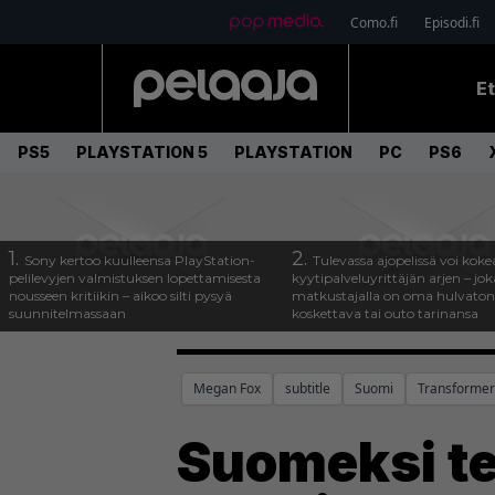
Como.fi
Episodi.fi
E
PS5
PLAYSTATION 5
PLAYSTATION
PC
PS6
1.
2.
Sony kertoo kuulleensa PlayStation-
Tulevassa ajopelissä voi koke
pelilevyjen valmistuksen lopettamisesta
kyytipalveluyrittäjän arjen – joka
nousseen kritiikin – aikoo silti pysyä
matkustajalla on oma hulvaton
suunnitelmassaan
koskettava tai outo tarinansa
Megan Fox
subtitle
Suomi
Transformer
Suomeksi te