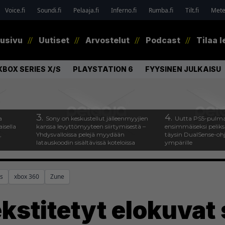
Voice.fi
Soundi.fi
Pelaaja.fi
Inferno.fi
Rumba.fi
Tilt.fi
Metel
tusivu
Uutiset
Arvostelut
Podcast
Tilaa l
XBOX SERIES X/S
PLAYSTATION 6
FYYSINEN JULKAISU
3.
4.
a
Sony on keskustellut jälleenmyyjien
Uutta PS5-pulma
isella
kanssa levyttömyyteen siirtymisestä –
ensimmäiseksi peliksi
,
Yhdysvalloissa pelejä myydään
täysin DualSense-oh
latauskoodin sisältävissä koteloissa
ympärille
s
xbox 360
Zune
kstitetyt elokuvat