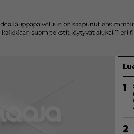
-videokauppapalveluun on saapunut ensimmäi
 kaikkiaan suomitekstit löytyvät aluksi 11 eri fi
Lu
1
2