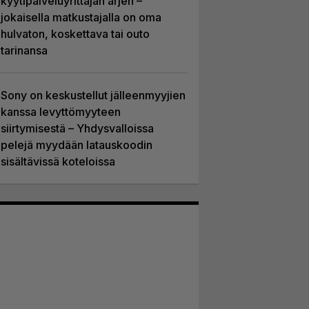
kyytipalveluyrittäjän arjen –
jokaisella matkustajalla on oma
hulvaton, koskettava tai outo
tarinansa
Sony on keskustellut jälleenmyyjien
kanssa levyttömyyteen
siirtymisestä – Yhdysvalloissa
pelejä myydään latauskoodin
sisältävissä koteloissa