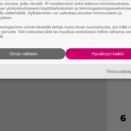
i sivuista, joilla vierailit, IP-osoitteestasi sekä laitteesi ominaisuuksista
an yksityiskohtaisesti käyttötarkoituksiin ja teknologiakumppaneihimm
la välilehdellä. Hylkääminen voi vaikuttaa sivuston toimivuuteen ja
yyteen.
4
knologiamme voivat käsitellä tietoja myös ilman suostumusta, jos niillä o
u peruste. Voit vastustaa tätä tai muuttaa asetuksiasi milloin tahansa se
lä.
Omat valintani
Hyväksyn kaikki
5
Tietosuojak
6