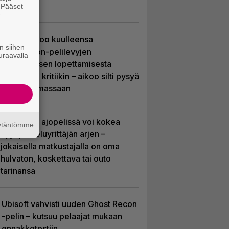
ympärille
. Pääset
e
Sony kertoo kuulleensa
n siihen
PlayStation-pelilevyjen
uraavalla
valmistuksen lopettamisesta
nousseen kritiikin – aikoo silti pysyä
suunnitelmassaan
Tulevassa ajopelissä voi kokea
äytäntömme
kyytipalveluyrittäjän arjen –
jokaisella matkustajalla on oma
hulvaton, koskettava tai outo
tarinansa
Ubisoft vahvisti uuden Ghost Recon
-pelin – kutsuu pelaajat mukaan
ennakkotestiin