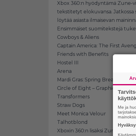
Xbox 360:n hyödyntämä Zune-v
tekstitetyt elokuvansa. Jatkossa 
löytää asiasta ilmaisevan maininna
Ensimmäiset suomitekstejä tukev
Cowboys & Aliens
Captain America: The First Aven
Friends with Benefits
Hostel III
Arena
Ar
Mardi Gras: Spring Break
Circle of Eight – Graphic Version
Tarvit
Transformers
käytt
Straw Dogs
Me ja huo
tarjotak
Meet Monica Velour
mainoksi
Talhotblond
Hyväksym
Xboxin 360:n lisäksi Zune-palvelu
Käytämme 