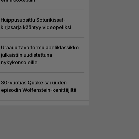
Huippusuosittu Soturikissat-
kirjasarja kääntyy videopeliksi
Uraauurtava formulapeliklassikko
julkaistiin uudistettuna
nykykonsoleille
30-vuotias Quake sai uuden
episodin Wolfenstein-kehittäjiltä