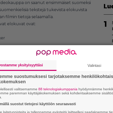
ideokauppa on saanut ensimmäiset suomeksi
Lu
suomenkielisiä tekstejä tukevista elokuvista
n filmin tietoja selaamalla.
1
at elokuvat ovat:
ger
2
vostamme yksityisyyttäsi
Valintasi
semme suostumuksesi tarjotaksemme henkilökohtai
ökokemuksen
lellisesti valitsemamme
88 teknologiakumppania
hyödynnämme henkilö
3
semme paremman käyttäjäkokemuksen sekä kohdentaaksemme sisältöä
a.
ällä suostut tietojesi käyttöön seuraavasti
 on saatavilla myös tietokoneille sekä
laitetunnisteita ja tallennamme evästeitä laitteellesi saadaksemme tie