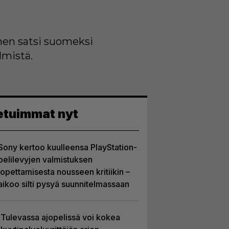
nen satsi suomeksi
lmistä.
etuimmat nyt
Sony kertoo kuulleensa PlayStation-
pelilevyjen valmistuksen
lopettamisesta nousseen kritiikin –
aikoo silti pysyä suunnitelmassaan
Tulevassa ajopelissä voi kokea