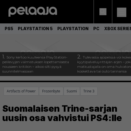
PS5
PLAYSTATION 5
PLAYSTATION
PC
XBOX SERIE
1.
2.
Sony kertoo kuulleensa PlayStation-
Tulevassa ajopelissä voi koke
pelilevyjen valmistuksen lopettamisesta
kyytipalveluyrittäjän arjen – joka
nousseen kritiikin – aikoo silti pysyä
matkustajalla on oma hulvaton
suunnitelmassaan
koskettava tai outo tarinansa
Artifacts of Power
Frozenbyte
Suomi
Trine 3
Suomalaisen Trine-sarjan
uusin osa vahvistui PS4:lle