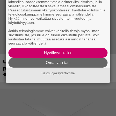
laitteellesi saadaksemme tietoja esimerkiksi sivuista, joilla
vierailit, IP-osoitteestasi sekä laitteesi ominaisuuksista.
Pääset tutustumaan yksityiskohtaisesti käyttötarkoituksiin ja
teknologiakumppaneihimme seuraavalla välilehdellä.
Hylkääminen voi vaikuttaa sivuston toimivuuteen ja
käytettävyyteen.
Jotkin teknologiamme voivat käsitellä tietoja myös ilman
suostumusta, jos niillä on siihen oikeutettu peruste. Voit
vastustaa tätä tai muuttaa asetuksiasi milloin tahansa
seuraavalla välilehdellä.
Hyväksyn kaikki
Ubisoft vahvisti uuden Ghost Recon -
Omat valintani
pelin – kutsuu pelaajat mukaan
ennakkotestiin
Tietosuojakäytäntömme