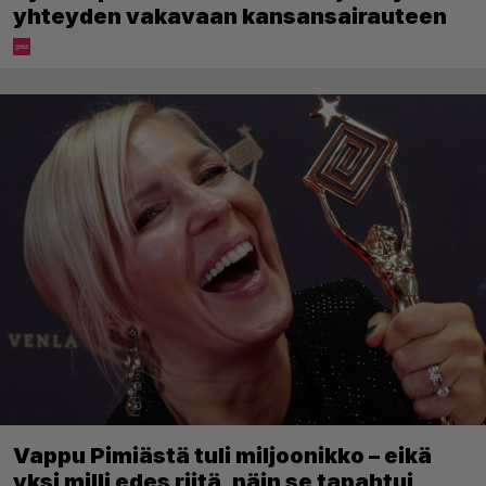
yhteyden vakavaan kansansairauteen
Vappu Pimiästä tuli miljoonikko – eikä
yksi milli edes riitä, näin se tapahtui