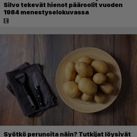
Silvo tekevät hienot pääroolit vuoden
1984 menestyselokuvassa
Syötkö perunoita näin? Tutkijat löysivät