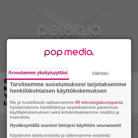
Arvostamme yksityisyyttäsi
Valintasi
Sony on keskustellut jälleenmyyjien
Tarvitsemme suostumuksesi tarjotaksemme
kanssa levyttömyyteen siirtymisestä –
henkilökohtaisen käyttökokemuksen
Yhdysvalloissa pelejä myydään
latauskoodin sisältävissä koteloissa
Me ja huolellisesti valitsemamme
88 teknologiakumppania
hyödynnämme henkilötietoja tarjotaksemme paremman
käyttäjäkokemuksen sekä kohdentaaksemme sisältöä ja
mainoksia.
Hyväksymällä suostut tietojesi käyttöön seuraavasti
Käytämme laitetunnisteita ja tallennamme evästeitä