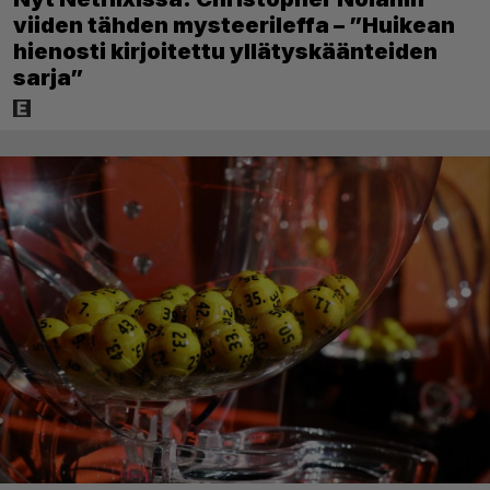
viiden tähden mysteerileffa – ”Huikean
hienosti kirjoitettu yllätyskäänteiden
sarja”