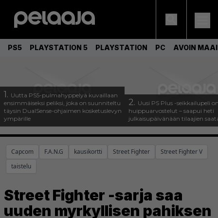
PS5
PLAYSTATION 5
PLAYSTATION
PC
AVOIN MAA
1.
Uutta PS5-pulmahyppelyä kuvaillaan
2.
ensimmäiseksi peliksi, joka on suunniteltu
Uusi PS Plus -seikkailupeli o
täysin DualSense-ohjaimen kosketuslevyn
huippuarvostelut – saapui heti
ympärille
julkaisupäivänään tilaajien saata
Capcom
F.A.N.G
kausikortti
Street Fighter
Street Fighter V
taistelu
Street Fighter -sarja saa
uuden myrkyllisen pahiksen