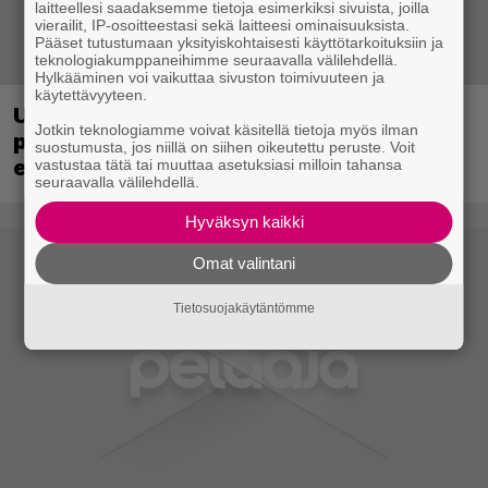
laitteellesi saadaksemme tietoja esimerkiksi sivuista, joilla
vierailit, IP-osoitteestasi sekä laitteesi ominaisuuksista.
Pääset tutustumaan yksityiskohtaisesti käyttötarkoituksiin ja
teknologiakumppaneihimme seuraavalla välilehdellä.
Hylkääminen voi vaikuttaa sivuston toimivuuteen ja
käytettävyyteen.
Ubisoft vahvisti uuden Ghost Recon -
Jotkin teknologiamme voivat käsitellä tietoja myös ilman
pelin – kutsuu pelaajat mukaan
suostumusta, jos niillä on siihen oikeutettu peruste. Voit
ennakkotestiin
vastustaa tätä tai muuttaa asetuksiasi milloin tahansa
seuraavalla välilehdellä.
Hyväksyn kaikki
Omat valintani
Tietosuojakäytäntömme