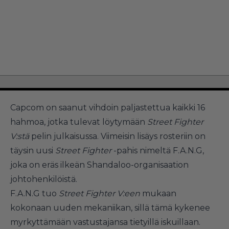
Capcom on saanut vihdoin paljastettua kaikki 16
hahmoa, jotka tulevat löytymään
Street Fighter
V:stä
pelin julkaisussa. Viimeisin lisäys rosteriin on
täysin uusi
Street Fighter
-pahis nimeltä F.A.N.G,
joka on eräs ilkeän Shandaloo-organisaation
johtohenkilöistä.
F.A.N.G tuo
Street Fighter V:een
mukaan
kokonaan uuden mekaniikan, sillä tämä kykenee
myrkyttämään vastustajansa tietyillä iskuillaan.