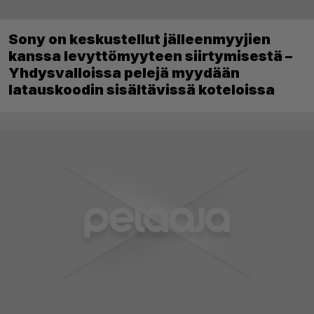
Sony on keskustellut jälleenmyyjien
kanssa levyttömyyteen siirtymisestä –
Yhdysvalloissa pelejä myydään
latauskoodin sisältävissä koteloissa