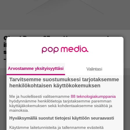
Ghost Recon 25 vuotta: nappaa nyt
ilmaiseksi Ghost Recon: Future Soldier
sekä merkittävä Ghost Recon Wildlands
-päivitys
Arvostamme yksityisyyttäsi
Valintasi
Tarvitsemme suostumuksesi tarjotaksemme
henkilökohtaisen käyttökokemuksen
Me ja huolellisesti valitsemamme
88 teknologiakumppania
hyödynnämme henkilötietoja tarjotaksemme paremman
käyttäjäkokemuksen sekä kohdentaaksemme sisältöä ja
mainoksia.
Hyväksymällä suostut tietojesi käyttöön seuraavasti
Käytämme laitetunnisteita ja tallennamme evästeitä