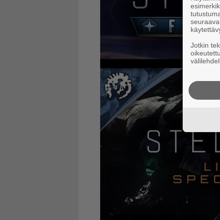
esimerkiks
tutustuma
seuraaval
käytettäv
Jotkin te
oikeutett
välilehdel