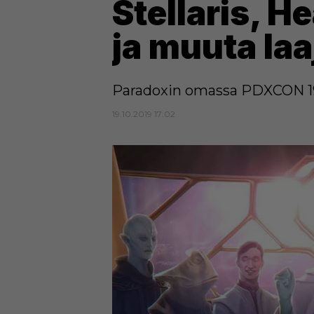
Stellaris, H
ja muuta laa
Paradoxin omassa PDXCON 19 -
19.10.2019 17:02