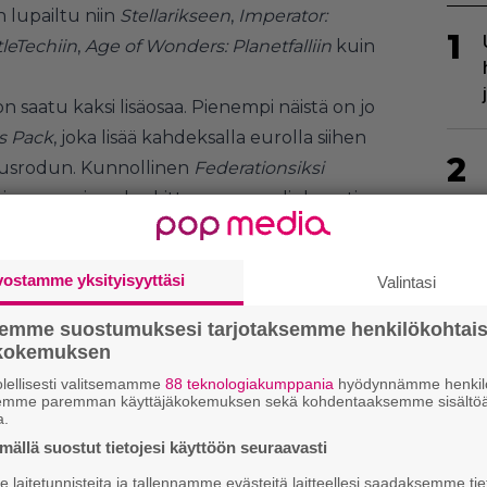
 lupailtu niin
Stellarikseen
,
Imperator:
1
tleTechiin
,
Age of Wonders: Planetfalliin
kuin
 saatu kaksi lisäosaa. Pienempi näistä on jo
ds Pack
, joka lisää kahdeksalla eurolla siihen
2
tuusrodun. Kunnollinen
Federationsiksi
 vuonna ja se keskittyy avaruusdiplomatian
uloimisen kuin dominoinnin alalla.
vostamme yksityisyyttäsi
Valintasi
3
semme suostumuksesi tarjotaksemme henkilökohtai
ökokemuksen
lellisesti valitsemamme
88 teknologiakumppania
hyödynnämme henkilö
semme paremman käyttäjäkokemuksen sekä kohdentaaksemme sisältöä
a.
4
ällä suostut tietojesi käyttöön seuraavasti
laitetunnisteita ja tallennamme evästeitä laitteellesi saadaksemme tie