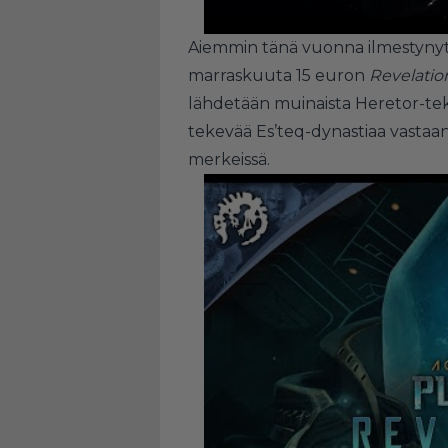
Aiemmin tänä vuonna ilmestyny
marraskuuta 15 euron
Revelatio
lähdetään muinaista Heretor-tek
tekevää Es’teq-dynastiaa vast
merkeissä.