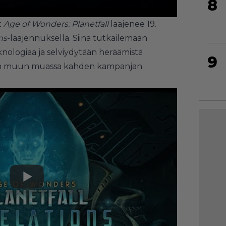
8
t
Age of Wonders: Planetfall
laajenee 19.
ns
-laajennuksella. Siinä tutkailemaan
nologiaa ja selviydytään heräämistä
9
aan muun muassa kahden kampanjan