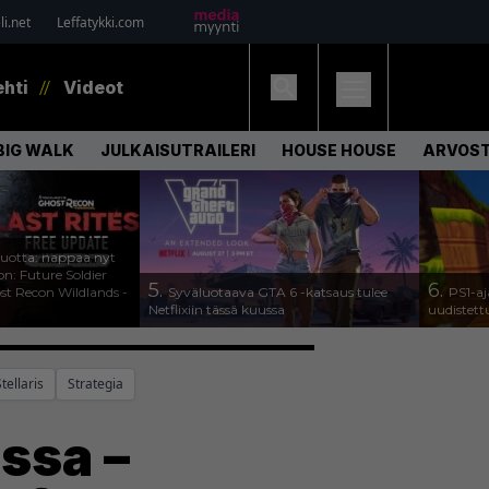
i.net
Leffatykki.com
ehti
Videot
BIG WALK
JULKAISUTRAILERI
HOUSE HOUSE
ARVOS
uotta: nappaa nyt
on: Future Soldier
5.
6.
st Recon Wildlands -
Syväluotaava GTA 6 -katsaus tulee
PS1-aj
Netflixiin tässä kuussa
uudistett
tellaris
Strategia
ssa –