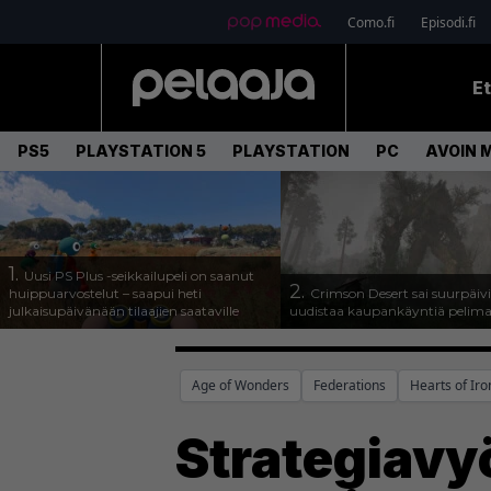
Como.fi
Episodi.fi
E
PS5
PLAYSTATION 5
PLAYSTATION
PC
AVOIN 
1.
Uusi PS Plus -seikkailupeli on saanut
2.
huippuarvostelut – saapui heti
Crimson Desert sai suurpäivi
julkaisupäivänään tilaajien saataville
uudistaa kaupankäyntiä pelim
Age of Wonders
Federations
Hearts of Iro
Strategiavy