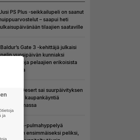
Uusi PS Plus -seikkailupeli on saanut
huippuarvostelut – saapui heti
julkaisupäivänään tilaajien saataville
Baldur’s Gate 3 -kehittäjä julkaisi
pelin vuosipäivän kunniaksi
tilastotietoja pelaajien erikoisista
valinnoista
Crimson Desert sai suurpäivityksen
sen
– uudistaa kaupankäyntiä
pelimaailmassa
tietoja
 ja
Uutta PS5-pulmahyppelyä
kuvaillaan ensimmäiseksi peliksi,
toja