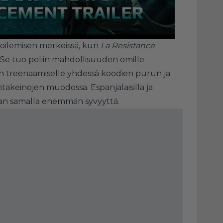
koilemisen merkeissä, kun
La Resistance
 Se tuo peliin mahdollisuuden omille
ien treenaamiselle yhdessä koodien purun ja
ntakeinojen muodossa. Espanjalaisilla ja
aan samalla enemmän syvyyttä.