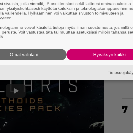
i sivuista, joilla vierailit, IP-osoitteestasi sekä laitteesi ominaisuuksista
an yksityiskohtaisesti käyttötarkoituksiin ja teknologiakumppaneihimm
la välilehdellä. Hylkääminen voi vaikuttaa sivuston toimivuuteen ja
yyteen.
knologiamme voivat käsitellä tietoja myös ilman suostumusta, jos niillä o
u peruste. Voit vastustaa tätä tai muuttaa asetuksiasi milloin tahansa se
5
lä.
Omat valintani
Hyväksyn kaikki
Tietosuojak
6
7