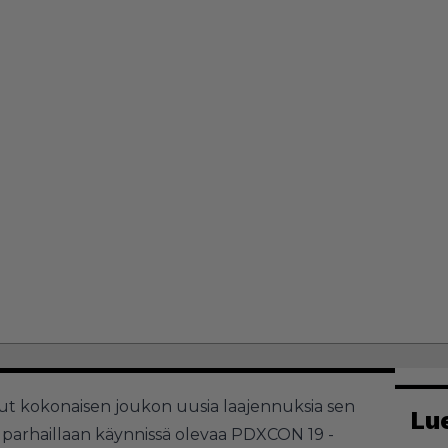
nut kokonaisen joukon uusia laajennuksia sen
Lu
sä parhaillaan käynnissä olevaa PDXCON 19 -