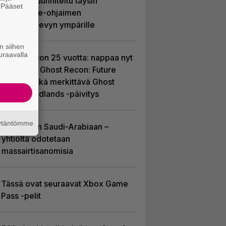
joka on suunniteltu täysin
. Pääset
DualSense-ohjaimen
e
kosketuslevyn ympärille
n siihen
uraavalla
Ghost Recon 25 vuotta: nappaa nyt
ilmaiseksi Ghost Recon: Future
Soldier sekä merkittävä Ghost
Recon Wildlands -päivitys
äytäntömme
EA myytiin Saudi-Arabiaan –
yhtiöltä odotetaan
massairtisanomisia
Tässä ovat seuraavat Xbox Game
Pass -pelit