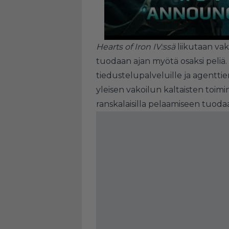
Hearts of Iron IV:ssä
liikutaan va
tuodaan ajan myötä osaksi peliä.
tiedustelupalveluille ja agentt
yleisen vakoilun kaltaisten toimi
ranskalaisilla pelaamiseen tuod