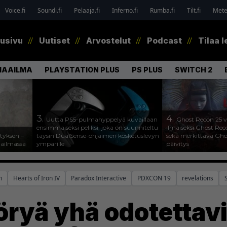
Voice.fi
Soundi.fi
Pelaaja.fi
Inferno.fi
Rumba.fi
Tilt.fi
Metel
tusivu
Uutiset
Arvostelut
Podcast
Tilaa l
MAAILMA
PLAYSTATION PLUS
PS PLUS
SWITCH 2
3.
4.
Uutta PS5-pulmahyppelyä kuvaillaan
Ghost Recon 25 v
ensimmäiseksi peliksi, joka on suunniteltu
ilmaiseksi Ghost Rec
tyksen –
täysin DualSense-ohjaimen kosketuslevyn
sekä merkittävä Gho
aailmassa
ympärille
päivitys
n
Hearts of Iron IV
Paradox Interactive
PDXCON 19
revelations
S
öryä yhä odotettavi