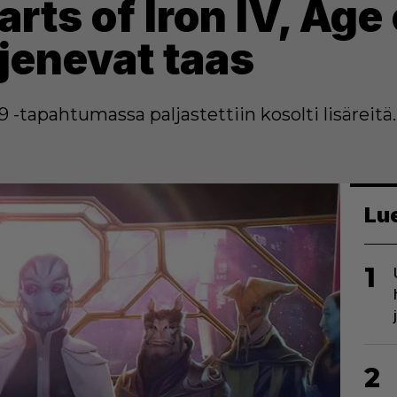
earts of Iron IV, Ag
jenevat taas
tapahtumassa paljastettiin kosolti lisäreitä.
Lu
1
2