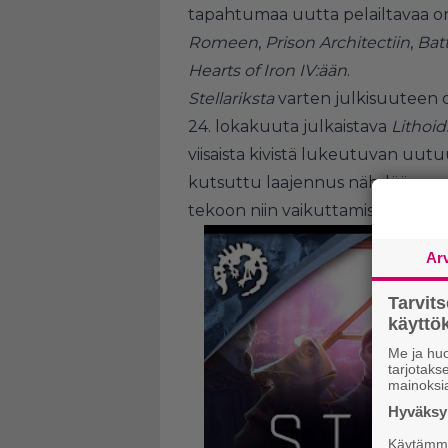
tapahtumaa uutta pelailtavaa on
Romeen
,
Prison Architectiin
,
Bat
Hearts of Iron IV:ään
.
Stellariksta
varten julkisuuteen on
24. lokakuuta julkaistava
Lithoi
viisaista kivistä lukeutuvan uu
kutsuttu laajennus nähdään ensi
tekoon niin vaikuttamisen, manip
Ar
Tarvit
käytt
Me ja huo
tarjotak
mainoksi
Hyväksym
Käytämme 