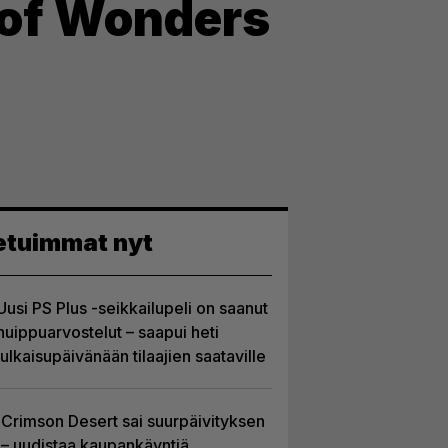
e of Wonders
etuimmat nyt
Uusi PS Plus -seikkailupeli on saanut
huippuarvostelut – saapui heti
julkaisupäivänään tilaajien saataville
Crimson Desert sai suurpäivityksen
– uudistaa kaupankäyntiä