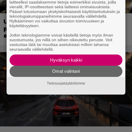
laitteellesi saadaksemme tietoja esimerkiksi sivuista, joilla
vierailit, IP-osoitteestasi sekä laitteesi ominaisuuksista.
Pääset tutustumaan yksityiskohtaisesti käyttötarkoituksiin ja
teknologiakumppaneihimme seuraavalla välilehdellä.
Ubisoft vahvisti uuden Ghost Recon -
Hylkääminen voi vaikuttaa sivuston toimivuuteen ja
käytettävyyteen.
pelin – kutsuu pelaajat mukaan
ennakkotestiin
Jotkin teknologiamme voivat käsitellä tietoja myös ilman
suostumusta, jos niillä on siihen oikeutettu peruste. Voit
vastustaa tätä tai muuttaa asetuksiasi milloin tahansa
seuraavalla välilehdellä.
Hyväksyn kaikki
Omat valintani
Tietosuojakäytäntömme