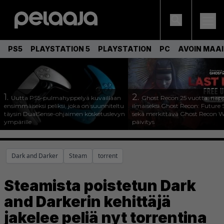
PS5
PLAYSTATION 5
PLAYSTATION
PC
AVOIN MAA
1.
2.
Uutta PS5-pulmahyppelyä kuvaillaan
Ghost Recon 25 vuotta: nap
ensimmäiseksi peliksi, joka on suunniteltu
ilmaiseksi Ghost Recon: Future S
täysin DualSense-ohjaimen kosketuslevyn
sekä merkittävä Ghost Recon Wi
ympärille
päivitys
Dark and Darker
Steam
torrent
Steamista poistetun Dark
and Darkerin kehittäjä
jakelee peliä nyt torrentina