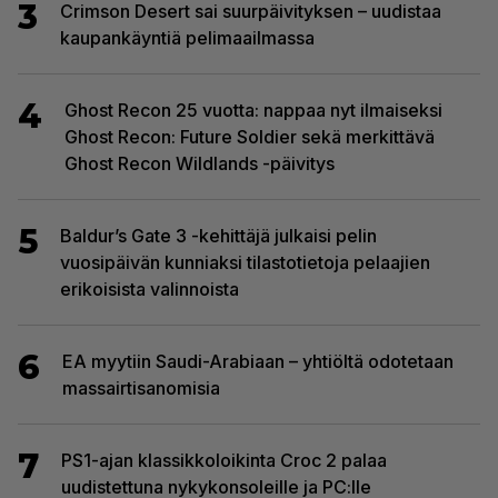
3
Crimson Desert sai suurpäivityksen – uudistaa
kaupankäyntiä pelimaailmassa
4
Ghost Recon 25 vuotta: nappaa nyt ilmaiseksi
Ghost Recon: Future Soldier sekä merkittävä
Ghost Recon Wildlands -päivitys
5
Baldur’s Gate 3 -kehittäjä julkaisi pelin
vuosipäivän kunniaksi tilastotietoja pelaajien
erikoisista valinnoista
6
EA myytiin Saudi-Arabiaan – yhtiöltä odotetaan
massairtisanomisia
7
PS1-ajan klassikkoloikinta Croc 2 palaa
uudistettuna nykykonsoleille ja PC:lle