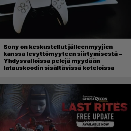
Sony on keskustellut jälleenmyyjien
kanssa levyttömyyteen siirtymisestä –
Yhdysvalloissa pelejä myydään
latauskoodin sisältävissä koteloissa