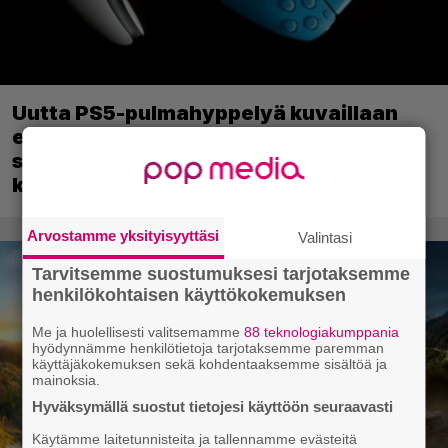
Uutta PS5-pulmahyppelyä kuvaillaan
ensimmäiseksi peliksi, joka on
suunniteltu täysin DualSense-ohjaimen
kosketuslevyn ympärille
Arvostamme yksityisyyttäsi
Valintasi
Tarvitsemme suostumuksesi tarjotaksemme
henkilökohtaisen käyttökokemuksen
Me ja huolellisesti valitsemamme
88 teknologiakumppania
hyödynnämme henkilötietoja tarjotaksemme paremman
käyttäjäkokemuksen sekä kohdentaaksemme sisältöä ja
mainoksia.
Hyväksymällä suostut tietojesi käyttöön seuraavasti
Käytämme laitetunnisteita ja tallennamme evästeitä