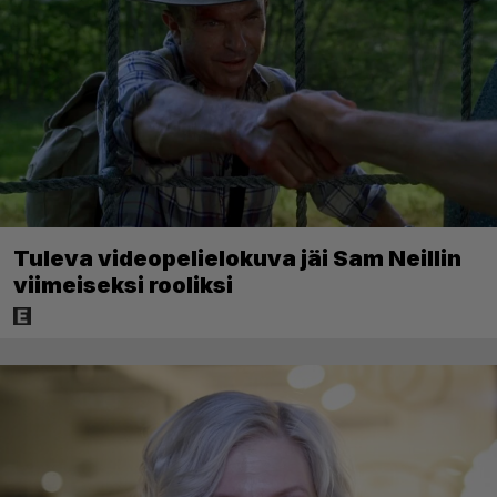
Tuleva videopelielokuva jäi Sam Neillin
viimeiseksi rooliksi