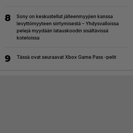
8
Sony on keskustellut jälleenmyyjien kanssa
levyttömyyteen siirtymisestä – Yhdysvalloissa
pelejä myydään latauskoodin sisältävissä
koteloissa
9
Tässä ovat seuraavat Xbox Game Pass -pelit