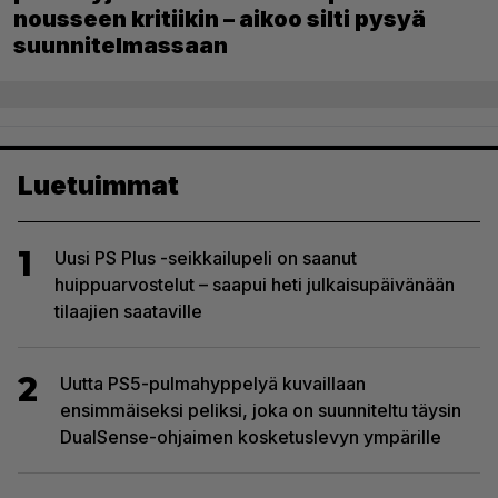
nousseen kritiikin – aikoo silti pysyä
suunnitelmassaan
Luetuimmat
1
Uusi PS Plus -seikkailupeli on saanut
huippuarvostelut – saapui heti julkaisupäivänään
tilaajien saataville
2
Uutta PS5-pulmahyppelyä kuvaillaan
ensimmäiseksi peliksi, joka on suunniteltu täysin
DualSense-ohjaimen kosketuslevyn ympärille