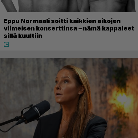
Eppu Normaali soitti kaikkien aikojen
viimeisen konserttinsa – nämä kappaleet
sillä kuultiin