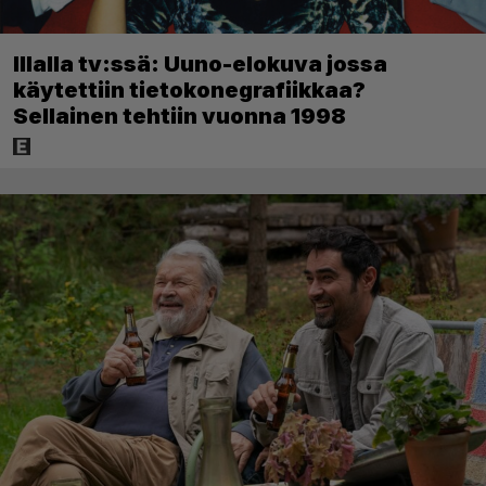
Illalla tv:ssä: Uuno-elokuva jossa
käytettiin tietokonegrafiikkaa?
Sellainen tehtiin vuonna 1998