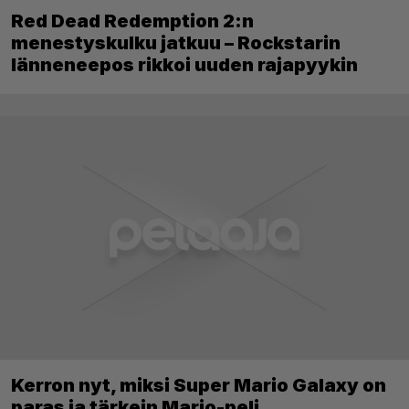
Red Dead Redemption 2:n
menestyskulku jatkuu – Rockstarin
länneneepos rikkoi uuden rajapyykin
Kerron nyt, miksi Super Mario Galaxy on
paras ja tärkein Mario-peli