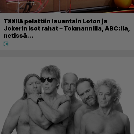
Täällä pelattiin lauantain Loton ja
Jokerin isot rahat – Tokmannilla, ABC:lla,
netissä…