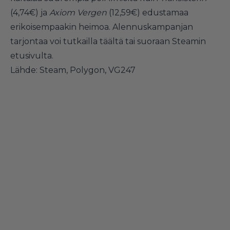
(4,74€) ja
Axiom Vergen
(12,59€) edustamaa
erikoisempaakin heimoa. Alennuskampanjan
tarjontaa voi tutkailla
täältä
tai suoraan Steamin
etusivulta.
Lähde:
Steam
,
Polygon
,
VG247