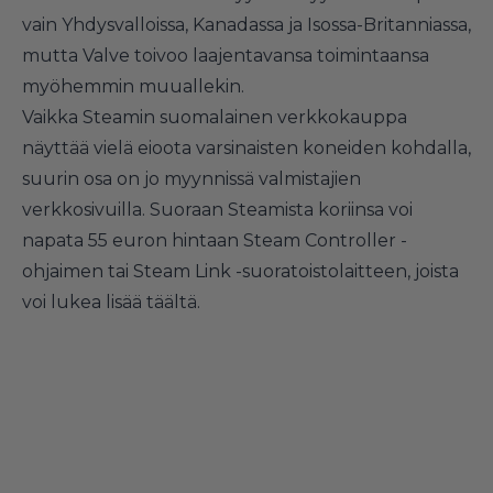
vain Yhdysvalloissa, Kanadassa ja Isossa-Britanniassa,
mutta Valve toivoo laajentavansa toimintaansa
myöhemmin muuallekin.
Vaikka Steamin suomalainen verkkokauppa
näyttää vielä eioota varsinaisten koneiden kohdalla,
suurin osa on jo myynnissä valmistajien
verkkosivuilla. Suoraan Steamista koriinsa voi
napata 55 euron hintaan Steam Controller -
ohjaimen tai Steam Link -suoratoistolaitteen, joista
voi lukea lisää
täältä
.