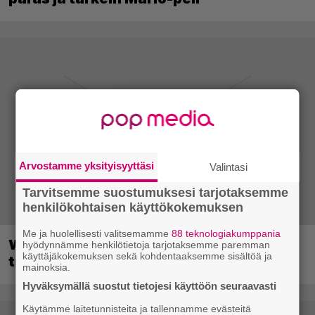
Arvostamme yksityisyyttäsi
Valintasi
Tarvitsemme suostumuksesi tarjotaksemme
henkilökohtaisen käyttökokemuksen
Me ja huolellisesti valitsemamme
88 teknologiakumppania
Wreckfest 2 sai rallienglannintäyteisen
hyödynnämme henkilötietoja tarjotaksemme paremman
käyttäjäkokemuksen sekä kohdentaaksemme sisältöä ja
trailerin
mainoksia.
Hyväksymällä suostut tietojesi käyttöön seuraavasti
Käytämme laitetunnisteita ja tallennamme evästeitä