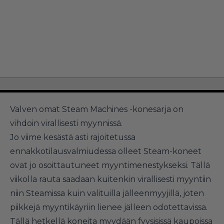
Valven omat Steam Machines -konesarja on
vihdoin virallisesti myynnissä.
Jo viime kesästä asti rajoitetussa
ennakkotilausvalmiudessa olleet Steam-koneet
ovat jo osoittautuneet
myyntimenestykseksi
. Tällä
viikolla rauta saadaan kuitenkin virallisesti myyntiin
niin Steamissa kuin valituilla jälleenmyyjillä, joten
piikkejä myyntikäyriin lienee jälleen odotettavissa.
Tällä hetkellä koneita myydään fyysisissä kaupoissa