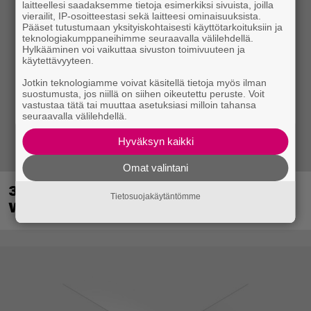
laitteellesi saadaksemme tietoja esimerkiksi sivuista, joilla
vierailit, IP-osoitteestasi sekä laitteesi ominaisuuksista.
Pääset tutustumaan yksityiskohtaisesti käyttötarkoituksiin ja
teknologiakumppaneihimme seuraavalla välilehdellä.
Hylkääminen voi vaikuttaa sivuston toimivuuteen ja
käytettävyyteen.
Jotkin teknologiamme voivat käsitellä tietoja myös ilman
suostumusta, jos niillä on siihen oikeutettu peruste. Voit
vastustaa tätä tai muuttaa asetuksiasi milloin tahansa
seuraavalla välilehdellä.
Hyväksyn kaikki
Omat valintani
30-vuotias Quake sai uuden episodin
Tietosuojakäytäntömme
Wolfenstein-kehittäjiltä