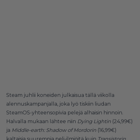
Steam juhlii koneiden julkaisua tällä viikolla
alennuskampanjalla, joka lyö tiskiin liudan
SteamOS-yhteensopivia pelejä alhaisin hinnoin.
Halvalla mukaan lähtee niin
Dying Lightin
(24,99€)
ja
Middle-earth: Shadow of Mordorin
(16,99€)
kaltaisia suurempia peli-ilmiöitä kuin
Transistorin