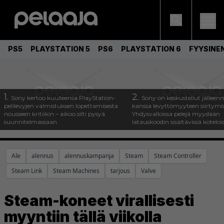
PS5
PLAYSTATION 5
PS6
PLAYSTATION 6
FYYSINE
1.
2.
Sony kertoo kuulleensa PlayStation-
Sony on keskustellut jälleen
pelilevyjen valmistuksen lopettamisesta
kanssa levyttömyyteen siirtymis
nousseen kritiikin – aikoo silti pysyä
Yhdysvalloissa pelejä myydään
suunnitelmassaan
latauskoodin sisältävissä koteloi
Ale
alennus
alennuskampanja
Steam
Steam Controller
Steam Link
Steam Machines
tarjous
Valve
Steam-koneet virallisesti
myyntiin tällä viikolla