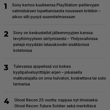
1
Sony kertoo kuulleensa PlayStation-pelilevyjen
valmistuksen lopettamisesta nousseen kritiikin –
aikoo silti pysyä suunnitelmassaan
2
Sony on keskustellut jälleenmyyjien kanssa
levyttömyyteen siirtymisestä – Yhdysvalloissa
pelejä myydään latauskoodin sisältävissä
koteloissa
3
Tulevassa ajopelissä voi kokea
kyytipalveluyrittäjän arjen – jokaisella
matkustajalla on oma hulvaton, koskettava tai outo
tarinansa
4
Ghost Recon 25 vuotta: nappaa nyt ilmaiseksi
Ghost Recon: Future Soldier sekä merkittävä