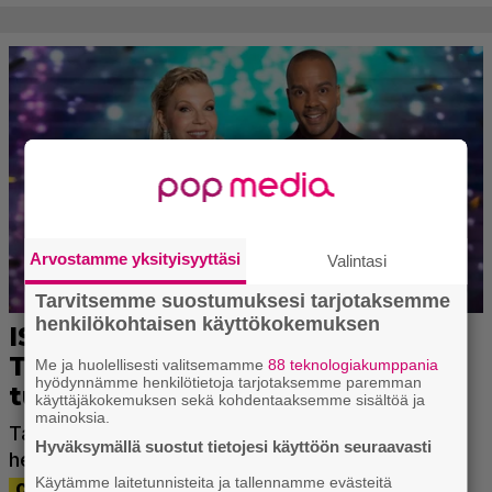
Arvostamme yksityisyyttäsi
Valintasi
Tarvitsemme suostumuksesi tarjotaksemme
henkilökohtaisen käyttökokemuksen
Me ja huolellisesti valitsemamme
88 teknologiakumppania
hyödynnämme henkilötietoja tarjotaksemme paremman
käyttäjäkokemuksen sekä kohdentaaksemme sisältöä ja
mainoksia.
Hyväksymällä suostut tietojesi käyttöön seuraavasti
Käytämme laitetunnisteita ja tallennamme evästeitä