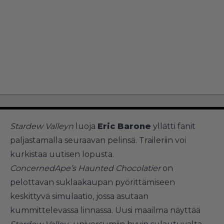
Stardew Valleyn
luoja
Eric Barone
yllätti fanit
paljastamalla seuraavan pelinsä. Traileriin voi
kurkistaa uutisen lopusta.
ConcernedApe’s Haunted Chocolatier
on
pelottavan suklaakaupan pyörittämiseen
keskittyvä simulaatio, jossa asutaan
kummittelevassa linnassa. Uusi maailma näyttää