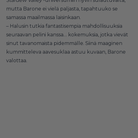
Stardew Valley
-universumiin hyvin sulautuvalta,
mutta Barone ei vielä paljasta, tapahtuuko se
samassa maailmassa laisinkaan.
– Halusin tutkia fantastisempia mahdollisuuksia
seuraavan pelini kanssa… kokemuksia, jotka vievät
sinut tavanomaista pidemmälle. Siinä maaginen
kummitteleva aavesuklaa astuu kuvaan, Barone
valottaa.