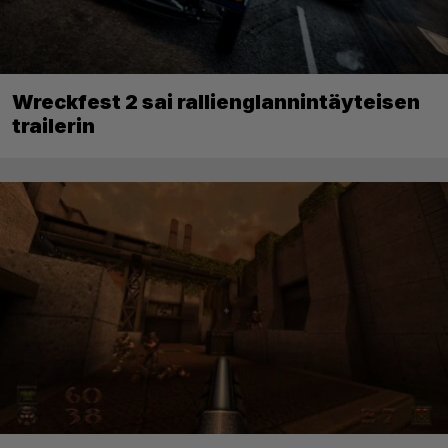
Wreckfest 2 sai rallienglannintäyteisen
trailerin