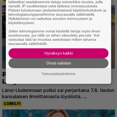
laitteellesi saadaksemme tietoja esimerkiksi sivuista, joilla
vierailit, IP-osoitteestasi sekä laitteesi ominaisuuksista.
Pääset tutustumaan yksityiskohtaisesti käyttötarkoituksiin ja
teknologiakumppaneihimme seuraavalla välilehdellä.
Hylkääminen voi vaikuttaa sivuston toimivuuteen ja
käytettävyyteen.
Jotkin teknologiamme voivat käsitellä tietoja myös ilman
suostumusta, jos niillä on siihen oikeutettu peruste. Voit
vastustaa tätä tai muuttaa asetuksiasi milloin tahansa
seuraavalla välilehdellä.
Hyväksyn kaikki
Omat valintani
Tietosuojakäytäntömme