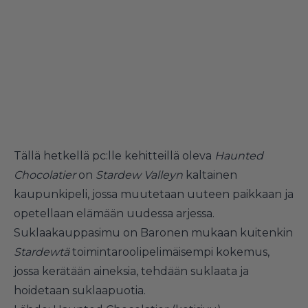
Tällä hetkellä pc:lle kehitteillä oleva
Haunted
Chocolatier
on
Stardew Valleyn
kaltainen
kaupunkipeli, jossa muutetaan uuteen paikkaan ja
opetellaan elämään uudessa arjessa.
Suklaakauppasimu on Baronen mukaan kuitenkin
Stardewtä
toimintaroolipelimäisempi kokemus,
jossa kerätään aineksia, tehdään suklaata ja
hoidetaan suklaapuotia.