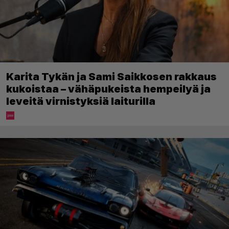
Karita Tykän ja Sami Saikkosen rakkaus
kukoistaa – vähäpukeista hempeilyä ja
leveitä virnistyksiä laiturilla