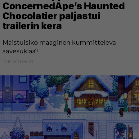
ConcernedApe’s Haunted
Chocolatier paljastui
trailerin kera
Maistuisiko maaginen kummitteleva
aavesuklaa?
22.10.2021 08:03