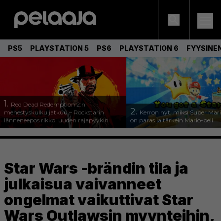
PS5
PLAYSTATION 5
PS6
PLAYSTATION 6
FYYSINE
1.
Red Dead Redemption 2:n
2.
menestyskulku jatkuu – Rockstarin
Kerron nyt, miksi Super Mar
länneneepos rikkoi uuden rajapyykin
on paras ja tärkein Mario-peli
Star Wars -brändin tila ja
julkaisua vaivanneet
ongelmat vaikuttivat Star
Wars Outlawsin myynteihin,