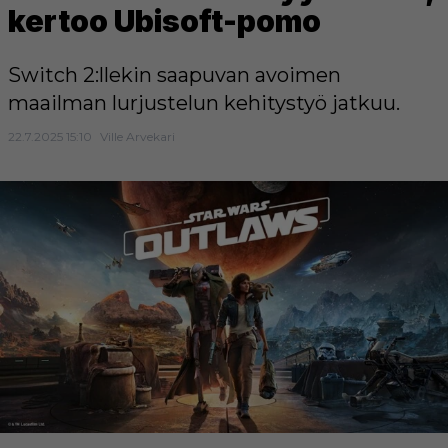
kertoo Ubisoft-pomo
Switch 2:llekin saapuvan avoimen
maailman lurjustelun kehitystyö jatkuu.
22.7.2025 15:10
Ville Arvekari