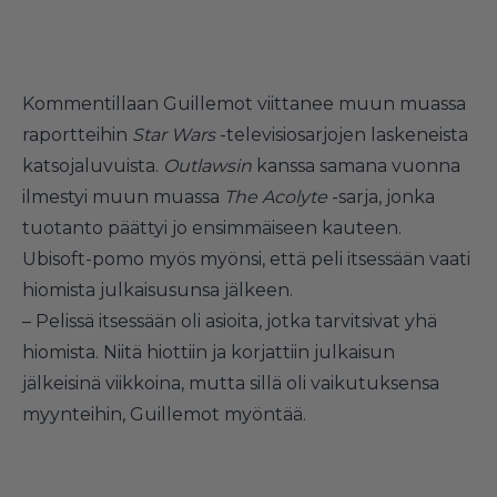
Kommentillaan Guillemot viittanee muun muassa
raportteihin
Star Wars
-televisiosarjojen laskeneista
katsojaluvuista.
Outlawsin
kanssa samana vuonna
ilmestyi muun muassa
The Acolyte
-sarja, jonka
tuotanto päättyi jo ensimmäiseen kauteen.
Ubisoft-pomo myös myönsi, että peli itsessään vaati
hiomista julkaisusunsa jälkeen.
– Pelissä itsessään oli asioita, jotka tarvitsivat yhä
hiomista. Niitä hiottiin ja korjattiin julkaisun
jälkeisinä viikkoina, mutta sillä oli vaikutuksensa
myynteihin, Guillemot myöntää.