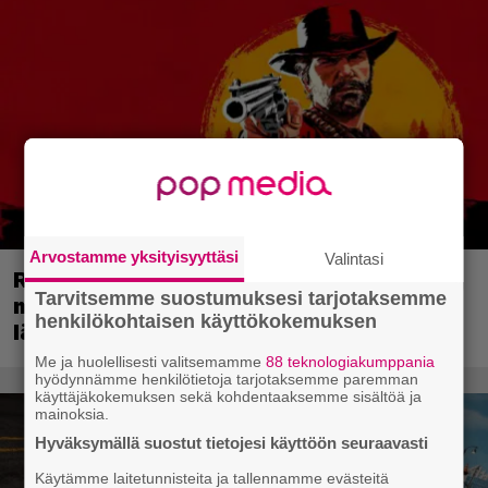
Arvostamme yksityisyyttäsi
Valintasi
Red Dead Redemption 2:n
Tarvitsemme suostumuksesi tarjotaksemme
menestyskulku jatkuu – Rockstarin
henkilökohtaisen käyttökokemuksen
länneneepos rikkoi uuden rajapyykin
Me ja huolellisesti valitsemamme
88 teknologiakumppania
hyödynnämme henkilötietoja tarjotaksemme paremman
käyttäjäkokemuksen sekä kohdentaaksemme sisältöä ja
mainoksia.
Hyväksymällä suostut tietojesi käyttöön seuraavasti
Käytämme laitetunnisteita ja tallennamme evästeitä