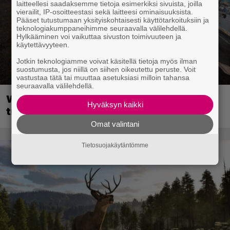
laitteellesi saadaksemme tietoja esimerkiksi sivuista, joilla
vierailit, IP-osoitteestasi sekä laitteesi ominaisuuksista.
Pääset tutustumaan yksityiskohtaisesti käyttötarkoituksiin ja
teknologiakumppaneihimme seuraavalla välilehdellä.
Hylkääminen voi vaikuttaa sivuston toimivuuteen ja
käytettävyyteen.
Jotkin teknologiamme voivat käsitellä tietoja myös ilman
suostumusta, jos niillä on siihen oikeutettu peruste. Voit
vastustaa tätä tai muuttaa asetuksiasi milloin tahansa
seuraavalla välilehdellä.
Wreckfest 2 sai rallienglannintäyteisen
Hyväksyn kaikki
trailerin
Omat valintani
Tietosuojakäytäntömme