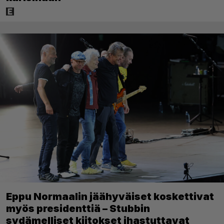
Eppu Normaalin jäähyväiset koskettivat
myös presidenttiä – Stubbin
sydämelliset kiitokset ihastuttavat