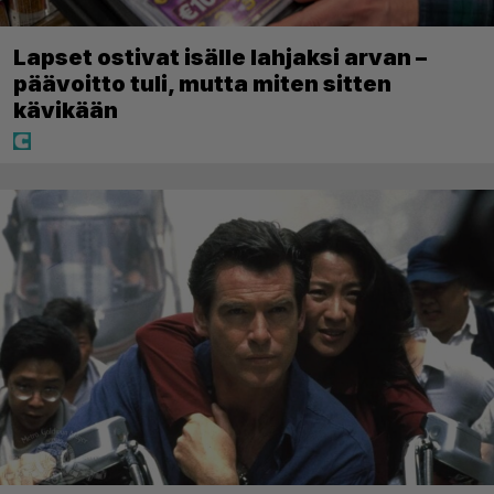
Lapset ostivat isälle lahjaksi arvan –
päävoitto tuli, mutta miten sitten
kävikään