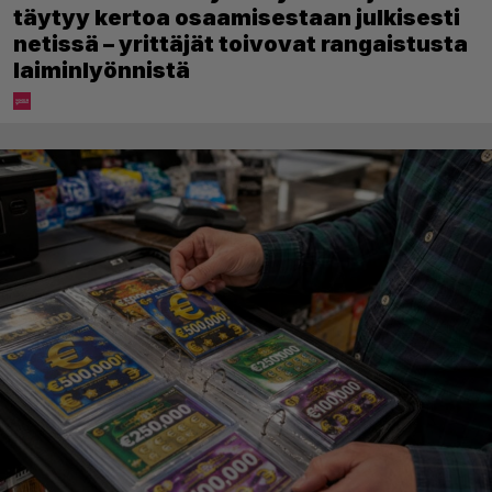
täytyy kertoa osaamisestaan julkisesti
netissä – yrittäjät toivovat rangaistusta
laiminlyönnistä