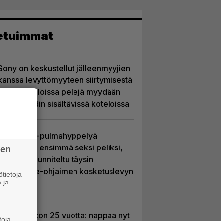
etuimmat
Sony on keskustellut jälleenmyyjien
kanssa levyttömyyteen siirtymisestä
– Yhdysvalloissa pelejä myydään
latauskoodin sisältävissä koteloissa
Uutta PS5-pulmahyppelyä
kuvaillaan ensimmäiseksi peliksi,
sen
joka on suunniteltu täysin
DualSense-ohjaimen kosketuslevyn
tietoja
 ja
ympärille
Ghost Recon 25 vuotta: nappaa nyt
toja