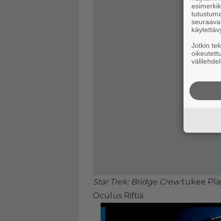
esimerkiks
tutustuma
seuraaval
käytettäv
Jotkin te
oikeutett
välilehdel
Star Trek: Bridge Crew
tukee Play
Oculus Riftiä.