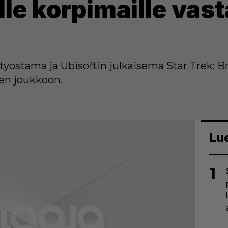
le korpimaille vast
östämä ja Ubisoftin julkaisema Star Trek: Br
jen joukkoon.
Lu
1