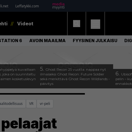
i.net
Leffatykki.com
ehti
Videot
STATION 6
AVOIN MAAILMA
FYYSINEN JULKAISU
DI
5.
hyppelyä kuvaillaan
Ghost Recon 25 vuotta: nappaa nyt
6.
, joka on suunniteltu
ilmaiseksi Ghost Recon: Future Soldier
Ubisof
jaimen kosketuslevyn
sekä merkittävä Ghost Recon Wildlands -
pelin – k
päivitys
ennakkote
aalitodellisuus
VR
vr-peli
 pelaajat