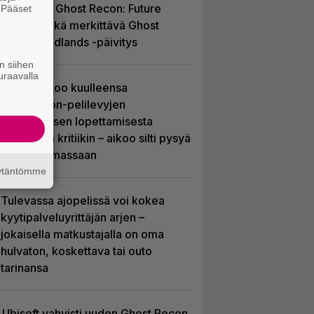
ilmaiseksi Ghost Recon: Future
. Pääset
e
Soldier sekä merkittävä Ghost
Recon Wildlands -päivitys
n siihen
uraavalla
Sony kertoo kuulleensa
PlayStation-pelilevyjen
valmistuksen lopettamisesta
nousseen kritiikin – aikoo silti pysyä
suunnitelmassaan
äytäntömme
Tulevassa ajopelissä voi kokea
kyytipalveluyrittäjän arjen –
jokaisella matkustajalla on oma
hulvaton, koskettava tai outo
tarinansa
Ubisoft vahvisti uuden Ghost Recon