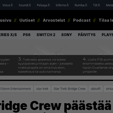
Voice.fi
Soundi.fi
Pelaaja.fi
Inferno.fi
Rumba.fi
Tilt.fi
Metel
tusivu
Uutiset
Arvostelut
Podcast
Tilaa l
RIES X/S
PS6
SWITCH 2
SONY
PÄIVITYS
PLAY
3.
4.
myyjien
Tulevassa ajopelissä voi kokea
Uutta PS5-pulma
estä –
kyytipalveluyrittäjän arjen – jokaisella
ensimmäiseksi peliksi
matkustajalla on oma hulvaton,
täysin DualSense-oh
ssa
koskettava tai outo tarinansa
ympärille
 Storm Entertainment
star trek
Star Trek: Bridge Crew
ubisoft
virtu
ridge Crew päästää