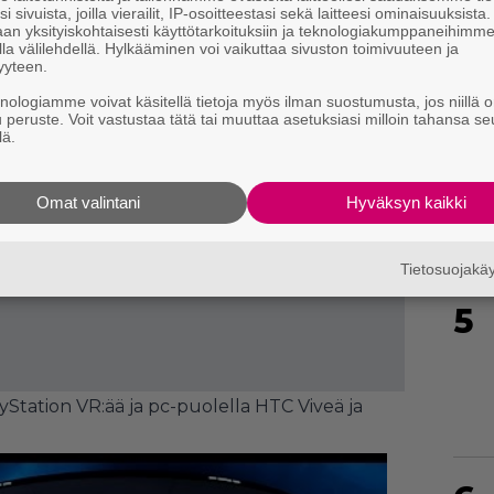
i sivuista, joilla vierailit, IP-osoitteestasi sekä laitteesi ominaisuuksista
an yksityiskohtaisesti käyttötarkoituksiin ja teknologiakumppaneihimm
la välilehdellä. Hylkääminen voi vaikuttaa sivuston toimivuuteen ja
yyteen.
knologiamme voivat käsitellä tietoja myös ilman suostumusta, jos niillä o
u peruste. Voit vastustaa tätä tai muuttaa asetuksiasi milloin tahansa se
4
lä.
Omat valintani
Hyväksyn kaikki
Tietosuojak
5
Station VR:ää ja pc-puolella HTC Viveä ja