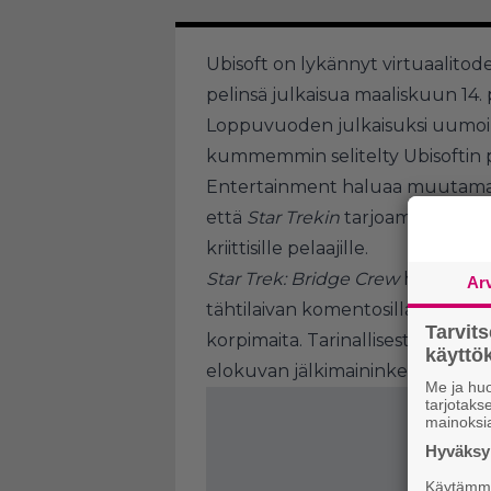
Ubisoft on lykännyt virtuaalito
pelinsä julkaisua maaliskuun 14. 
Loppuvuoden julkaisuksi uumo
kummemmin selitelty Ubisoftin p
Entertainment haluaa muutaman
että
Star Trekin
tarjoama virtuaa
kriittisille pelaajille.
Star Trek: Bridge Crew
heittää pe
Ar
tähtilaivan komentosillalle, ta
Tarvit
korpimaita. Tarinallisesti peli sijo
käytt
elokuvan jälkimaininkeihin.
Me ja huo
tarjotak
mainoksi
Hyväksym
Käytämme 