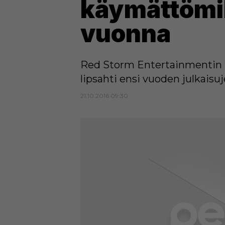
käymättömil
vuonna
Red Storm Entertainmentin ty
lipsahti ensi vuoden julkaisu
21.10.2016 09:30