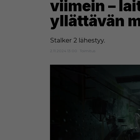
viimein – la
yllättävän ma
Stalker 2 lähestyy.
2.11.2024 13:00
Toimitus