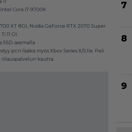
 11
7
 Intel Core i7-9700K
700 XT 8Gt, Nvidia GeForce RTX 2070 Super
Ti 11 Gt
8
laa SSD-asemalla
styy pc:n lisäksi myös Xbox Series X/S:lle. Peli
-tilauspalvelun kautta.
9