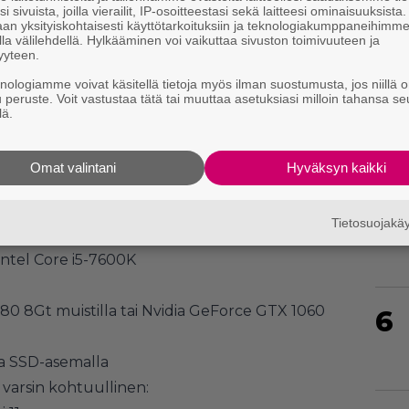
i sivuista, joilla vierailit, IP-osoitteestasi sekä laitteesi ominaisuuksista
an yksityiskohtaisesti käyttötarkoituksiin ja teknologiakumppaneihimm
la välilehdellä. Hylkääminen voi vaikuttaa sivuston toimivuuteen ja
yyteen.
4
knologiamme voivat käsitellä tietoja myös ilman suostumusta, jos niillä o
u peruste. Voit vastustaa tätä tai muuttaa asetuksiasi milloin tahansa se
lä.
Omat valintani
Hyväksyn kaikki
5
Tietosuojak
 11
Intel Core i5-7600K
0 8Gt muistilla tai Nvidia GeForce GTX 1060
6
laa SSD-asemalla
varsin kohtuullinen: