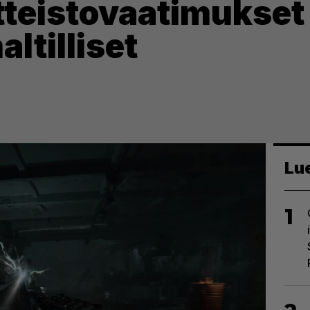
itteistovaatimukset
ltilliset
Lu
1