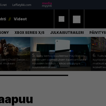
i.net
Leffatykki.com
ehti
Videot
SONY
XBOX SERIES X/S
JULKAISUTRAILERI
PÄIVITYS
5.
6.
Sony kertoo kuulleensa PlayStation-
Tuleva
 uuden Ghost Recon -
pelilevyjen valmistuksen lopettamisesta
kyytipalve
ajat mukaan
nousseen kritiikin – aikoo silti pysyä
matkusta
suunnitelmassaan
koskettav
saapuu