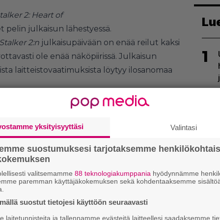
talker 2: Heart of
Lu
t pelin julkaisun lähestyessä.
Stalker 2:n
julkaisupäivään on enää reilut kaksi
1
ivottavasti ole enää näköpiirissä. Julkaisun
ista laitteistovaatimuksista löytyy ilosanomaa
rsin maltilliset minimilaitteistovaatimukset
2
vostamme yksityisyyttäsi
Valintasi
semme suostumuksesi tarjotaksemme henkilökohtai
ökokemuksen
lellisesti valitsemamme
88 teknologiakumppania
hyödynnämme henkilö
3
semme paremman käyttäjäkokemuksen sekä kohdentaaksemme sisältöä
a.
ällä suostut tietojesi käyttöön seuraavasti
laitetunnisteita ja tallennamme evästeitä laitteellesi saadaksemme tie