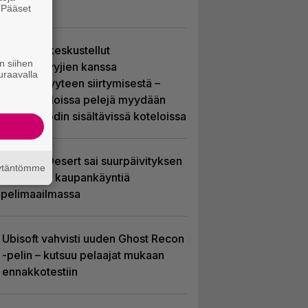
ympärille
. Pääset
e
Sony on keskustellut
n siihen
jälleenmyyjien kanssa
uraavalla
levyttömyyteen siirtymisestä –
Yhdysvalloissa pelejä myydään
latauskoodin sisältävissä koteloissa
Crimson Desert sai suurpäivityksen
äytäntömme
– uudistaa kaupankäyntiä
pelimaailmassa
Ubisoft vahvisti uuden Ghost Recon
-pelin – kutsuu pelaajat mukaan
ennakkotestiin