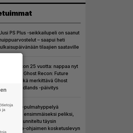
etuimmat
Uusi PS Plus -seikkailupeli on saanut
huippuarvostelut – saapui heti
julkaisupäivänään tilaajien saataville
Ghost Recon 25 vuotta: nappaa nyt
ilmaiseksi Ghost Recon: Future
Soldier sekä merkittävä Ghost
Recon Wildlands -päivitys
sen
tietoja
Uutta PS5-pulmahyppelyä
 ja
kuvaillaan ensimmäiseksi peliksi,
joka on suunniteltu täysin
DualSense-ohjaimen kosketuslevyn
toja