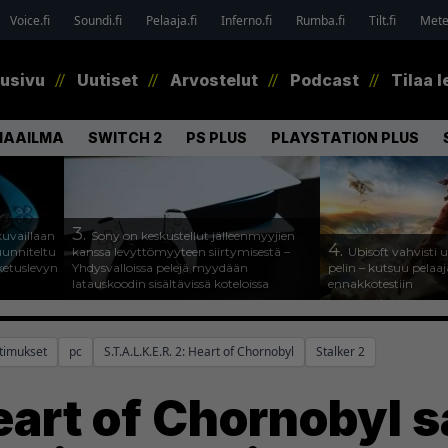
Voice.fi
Soundi.fi
Pelaaja.fi
Inferno.fi
Rumba.fi
Tilt.fi
Metel
tusivu
Uutiset
Arvostelut
Podcast
Tilaa l
MAAILMA
SWITCH 2
PS PLUS
PLAYSTATION PLUS
3.
uvaillaan
Sony on keskustellut jälleenmyyjien
4.
uunniteltu
kanssa levyttömyyteen siirtymisestä –
Ubisoft vahvisti
ketuslevyn
Yhdysvalloissa pelejä myydään
pelin – kutsuu pela
latauskoodin sisältävissä koteloissa
ennakkotestiin
atimukset
pc
S.T.A.L.K.E.R. 2: Heart of Chornobyl
Stalker 2
Heart of Chornobyl 