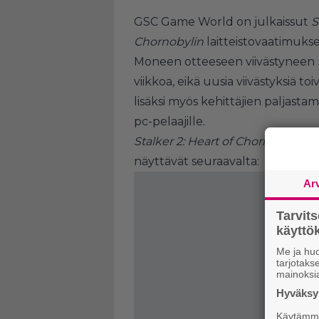
GSC Game World on julkaissut
S
Chornobylin
laitteistovaatimukse
Moneen otteeseen viivästyneen
viikkoa, eikä uusia viivästyksiä to
lisäksi myös kehittäjien paljastam
pc-pelaajille.
Stalker 2: Heart of Chornobylin
va
näyttävät seuraavalta:
Ar
Tarvit
käytt
Me ja huo
tarjotak
mainoksi
Hyväksym
Käytämme 