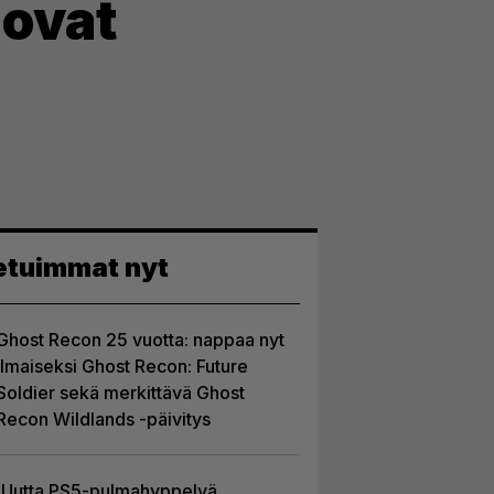
 ovat
etuimmat nyt
Ghost Recon 25 vuotta: nappaa nyt
ilmaiseksi Ghost Recon: Future
Soldier sekä merkittävä Ghost
Recon Wildlands -päivitys
Uutta PS5-pulmahyppelyä