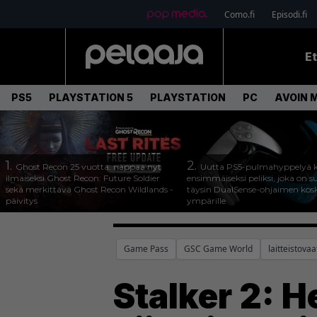
Como.fi
Episodi.fi
E
PS5
PLAYSTATION 5
PLAYSTATION
PC
AVOIN 
1.
2.
Ghost Recon 25 vuotta: nappaa nyt
Uutta PS5-pulmahyppelyä k
ilmaiseksi Ghost Recon: Future Soldier
ensimmäiseksi peliksi, joka on s
sekä merkittävä Ghost Recon Wildlands -
täysin DualSense-ohjaimen kos
päivitys
ympärille
Game Pass
GSC Game World
laitteistova
Stalker 2: 