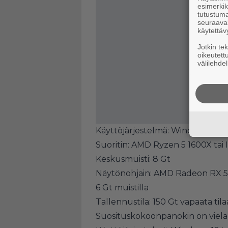
esimerkiks
tutustuma
seuraaval
käytettäv
Jotkin te
oikeutett
välilehdel
Käyttöjärjestelmä: Windows 10 tai
Suoritin: AMD Ryzen 5 1600X tai 
Keskusmuisti: 8 Gt
Näytönohjain: AMD Radeon RX 58
6 Gt muistilla
Tallennustila: 150 Gt vapaata ti
Suosituskokoonpanokin on vielä 