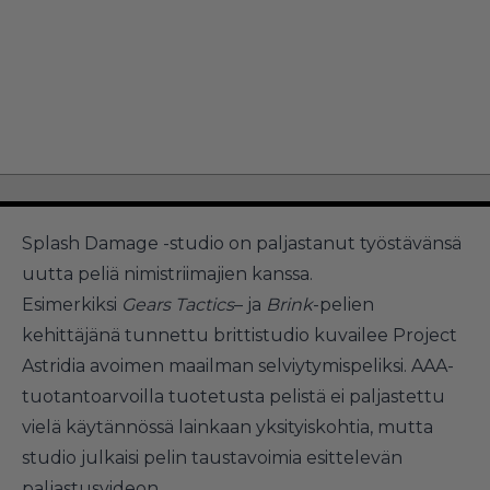
Splash Damage -studio on paljastanut työstävänsä
uutta peliä nimistriimajien kanssa.
Esimerkiksi
Gears Tactics
– ja
Brink
-pelien
kehittäjänä tunnettu brittistudio kuvailee Project
Astridia avoimen maailman selviytymispeliksi. AAA-
tuotantoarvoilla tuotetusta pelistä ei paljastettu
vielä käytännössä lainkaan yksityiskohtia, mutta
studio julkaisi pelin taustavoimia esittelevän
paljastusvideon.