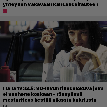
yhteyden vakavaan kansansairauteen
Illalla tv:ssä: 90-luvun rikoselokuva joka
ei vanhene koskaan – rönsyilevä
mestariteos kestää aikaa ja kulutusta