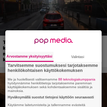
Tulevassa ajopelissä voi kokea
kyytipalveluyrittäjän arjen – jokaisella
matkustajalla on oma hulvaton,
Arvostamme yksityisyyttäsi
Valintasi
koskettava tai outo tarinansa
Tarvitsemme suostumuksesi tarjotaksemme
henkilökohtaisen käyttökokemuksen
Me ja huolellisesti valitsemamme
88 teknologiakumppania
hyödynnämme henkilötietoja tarjotaksemme paremman
käyttäjäkokemuksen sekä kohdentaaksemme sisältöä ja
mainoksia.
Hyväksymällä suostut tietojesi käyttöön seuraavasti
Käytämme laitetunnisteita ja tallennamme evästeitä