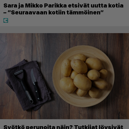
Sara ja Mikko Parikka etsivät uutta kotia
– ”Seuraavaan kotiin tämmöinen”
Syötkö perunoita näin? Tutkijat löysivät