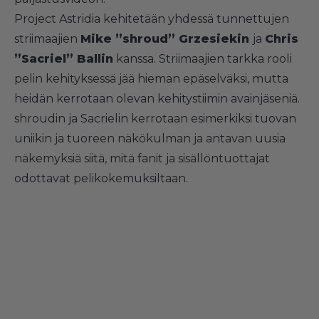
Project Astridia kehitetään yhdessä tunnettujen
striimaajien
Mike ”shroud” Grzesiekin
ja
Chris
”Sacriel” Ballin
kanssa. Striimaajien tarkka rooli
pelin kehityksessä jää hieman epäselväksi, mutta
heidän kerrotaan olevan kehitystiimin avainjäseniä.
shroudin ja Sacrielin kerrotaan esimerkiksi tuovan
uniikin ja tuoreen näkökulman ja antavan uusia
näkemyksiä siitä, mitä fanit ja sisällöntuottajat
odottavat pelikokemuksiltaan.