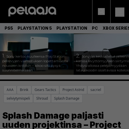
PS5
PLAYSTATION 5
PLAYSTATION
PC
XBOX SERIE
1.
2.
Sony kertoo kuulleensa PlayStation-
Sony on keskustellut jälleen
pelilevyjen valmistuksen lopettamisesta
kanssa levyttömyyteen siirtymis
nousseen kritiikin – aikoo silti pysyä
Yhdysvalloissa pelejä myydään
suunnitelmassaan
latauskoodin sisältävissä koteloi
AAA
Brink
Gears Tactics
Project Astrid
sacriel
selviytymispeli
Shroud
Splash Damage
Splash Damage paljasti
uuden projektinsa – Project