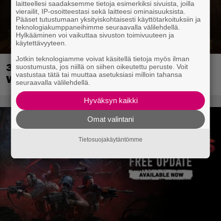
laitteellesi saadaksemme tietoja esimerkiksi sivuista, joilla
vierailit, IP-osoitteestasi sekä laitteesi ominaisuuksista.
Pääset tutustumaan yksityiskohtaisesti käyttötarkoituksiin ja
teknologiakumppaneihimme seuraavalla välilehdellä.
Hylkääminen voi vaikuttaa sivuston toimivuuteen ja
käytettävyyteen.
Jotkin teknologiamme voivat käsitellä tietoja myös ilman
30-vuotias Quake sai uuden episodin
suostumusta, jos niillä on siihen oikeutettu peruste. Voit
vastustaa tätä tai muuttaa asetuksiasi milloin tahansa
Wolfenstein-kehittäjiltä
seuraavalla välilehdellä.
Hyväksyn kaikki
Omat valintani
Tietosuojakäytäntömme