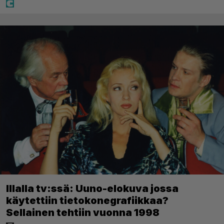
Illalla tv:ssä: Uuno-elokuva jossa
käytettiin tietokonegrafiikkaa?
Sellainen tehtiin vuonna 1998