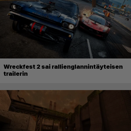
Wreckfest 2 sai rallienglannintäyteisen
trailerin