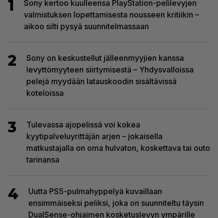
1
Sony kertoo kuulleensa PlayStation-pelilevyjen
valmistuksen lopettamisesta nousseen kritiikin –
aikoo silti pysyä suunnitelmassaan
2
Sony on keskustellut jälleenmyyjien kanssa
levyttömyyteen siirtymisestä – Yhdysvalloissa
pelejä myydään latauskoodin sisältävissä
koteloissa
3
Tulevassa ajopelissä voi kokea
kyytipalveluyrittäjän arjen – jokaisella
matkustajalla on oma hulvaton, koskettava tai outo
tarinansa
4
Uutta PS5-pulmahyppelyä kuvaillaan
ensimmäiseksi peliksi, joka on suunniteltu täysin
DualSense-ohjaimen kosketuslevyn ympärille