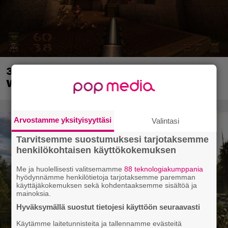
30-vuotias Quake sai uuden episodin
Wolfenstein-kehittäjiltä
Arvostamme yksityisyyttäsi
Valintasi
Tarvitsemme suostumuksesi tarjotaksemme
henkilökohtaisen käyttökokemuksen
Me ja huolellisesti valitsemamme
88 teknologiakumppania
hyödynnämme henkilötietoja tarjotaksemme paremman
käyttäjäkokemuksen sekä kohdentaaksemme sisältöä ja
mainoksia.
Hyväksymällä suostut tietojesi käyttöön seuraavasti
Käytämme laitetunnisteita ja tallennamme evästeitä