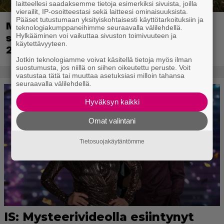
laitteellesi saadaksemme tietoja esimerkiksi sivuista, joilla
vierailit, IP-osoitteestasi sekä laitteesi ominaisuuksista.
Pääset tutustumaan yksityiskohtaisesti käyttötarkoituksiin ja
Metsästyssimulaattorin jatko-osa
teknologiakumppaneihimme seuraavalla välilehdellä.
Hylkääminen voi vaikuttaa sivuston toimivuuteen ja
saapuu ensi kuussa – Way of the Hunter
käytettävyyteen.
2 päivättiin
Jotkin teknologiamme voivat käsitellä tietoja myös ilman
suostumusta, jos niillä on siihen oikeutettu peruste. Voit
vastustaa tätä tai muuttaa asetuksiasi milloin tahansa
seuraavalla välilehdellä.
Hyväksyn kaikki
Omat valintani
Tietosuojakäytäntömme