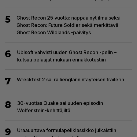
5
Ghost Recon 25 vuotta: nappaa nyt ilmaiseksi
Ghost Recon: Future Soldier sekä merkittävä
Ghost Recon Wildlands -päivitys
6
Ubisoft vahvisti uuden Ghost Recon -pelin –
kutsuu pelaajat mukaan ennakkotestiin
7
Wreckfest 2 sai rallienglannintäyteisen trailerin
8
30-vuotias Quake sai uuden episodin
Wolfenstein-kehittäjiltä
9
Uraauurtava formulapeliklassikko julkaistiin