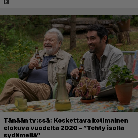
Tänään tv:ssä: Koskettava kotimainen
elokuva vuodelta 2020 – ”Tehty isolla
sydämellä”