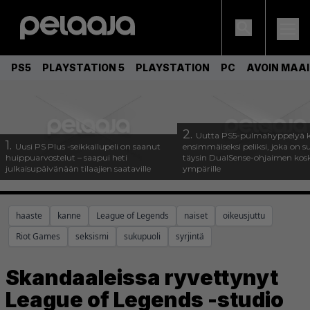
PS5
PLAYSTATION 5
PLAYSTATION
PC
AVOIN MAA
2.
Uutta PS5-pulmahyppelyä k
1.
Uusi PS Plus -seikkailupeli on saanut
ensimmäiseksi peliksi, joka on s
huippuarvostelut – saapui heti
täysin DualSense-ohjaimen kos
julkaisupäivänään tilaajien saataville
ympärille
haaste
kanne
League of Legends
naiset
oikeusjuttu
Riot Games
seksismi
sukupuoli
syrjintä
Skandaaleissa ryvettynyt
League of Legends -studio