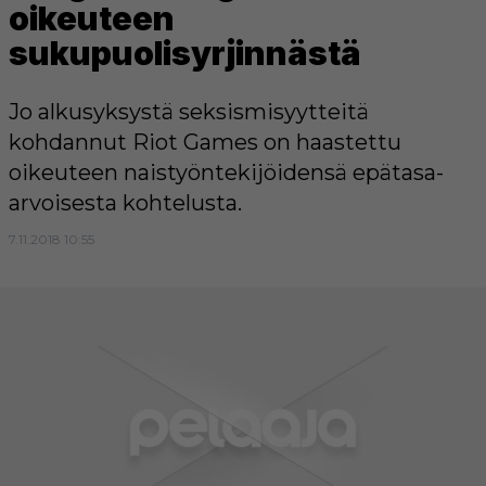
oikeuteen
sukupuolisyrjinnästä
Jo alkusyksystä seksismisyytteitä
kohdannut Riot Games on haastettu
oikeuteen naistyöntekijöidensä epätasa-
arvoisesta kohtelusta.
7.11.2018 10:55