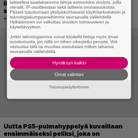
laitteellesi saadaksemme tietoja esimerkiksi sivuista, joilla
ilmaiseksi Ghost Recon: Future Soldier
vierailit, IP-osoitteestasi sekä laitteesi ominaisuuksista.
sekä merkittävä Ghost Recon Wildlands
Pääset tutustumaan yksityiskohtaisesti käyttötarkoituksiin ja
teknologiakumppaneihimme seuraavalla välilehdellä.
-päivitys
Hylkääminen voi vaikuttaa sivuston toimivuuteen ja
käytettävyyteen.
Jotkin teknologiamme voivat käsitellä tietoja myös ilman
suostumusta, jos niillä on siihen oikeutettu peruste. Voit
vastustaa tätä tai muuttaa asetuksiasi milloin tahansa
seuraavalla välilehdellä.
Hyväksyn kaikki
Omat valintani
Tietosuojakäytäntömme
Uutta PS5-pulmahyppelyä kuvaillaan
ensimmäiseksi peliksi, joka on