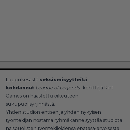
Loppukesästä
seksismisyytteitä
kohdannut
League of Legends
-kehittäjä Riot
Games on haastettu oikeuteen
sukupuolisyrjinnästä.
Yhden studion entisen ja yhden nykyisen
työntekijän nostama ryhmäkanne syyttää studiota
naispuolisten työntekijöidensä epätasa-arvoisesta