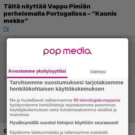
Tältä näyttää Vappu Pimiän
perhelomalla Portugalissa – ”Kaunis
mekko”
Arvostamme yksityisyyttäsi
Valintasi
Tarvitsemme suostumuksesi tarjotaksemme
henkilökohtaisen käyttökokemuksen
Me ja huolellisesti valitsemamme
88 teknologiakumppania
hyödynnämme henkilötietoja tarjotaksemme paremman
käyttäjäkokemuksen sekä kohdentaaksemme sisältöä ja
mainoksia.
Hyväksymällä suostut tietojesi käyttöön seuraavasti
Ghost Recon 25 vuotta: nappaa nyt
Käytämme laitetunnisteita ja tallennamme evästeitä