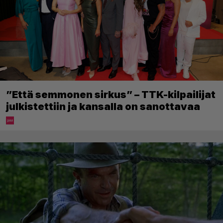
”Että semmonen sirkus” – TTK-kilpailijat
julkistettiin ja kansalla on sanottavaa