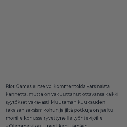
Riot Games ei itse voi kommentoida varsinaista
kannetta, mutta on vakuuttanut ottavansa kaikki
syytökset vakavasti. Muutaman kuukauden
takaisen seksismikohun jäljiltä potkuja on jaeltu
monille kohussa ryvettyneille työntekijöille.
– Olemme sitoutuneet kehittämään