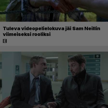
Tuleva videopelielokuva jäi Sam Neillin
viimeiseksi rooliksi