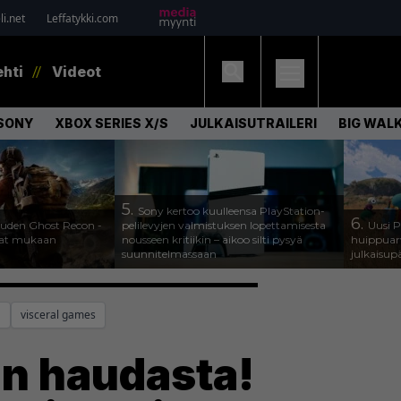
i.net
Leffatykki.com
ehti
Videot
SONY
XBOX SERIES X/S
JULKAISUTRAILERI
BIG WAL
5.
Sony kertoo kuulleensa PlayStation-
6.
 uuden Ghost Recon -
pelilevyjen valmistuksen lopettamisesta
Uusi P
ajat mukaan
nousseen kritiikin – aikoo silti pysyä
huippuarv
suunnitelmassaan
julkaisupä
a
visceral games
an haudasta!