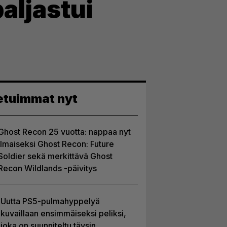
aljastui
etuimmat nyt
Ghost Recon 25 vuotta: nappaa nyt
ilmaiseksi Ghost Recon: Future
Soldier sekä merkittävä Ghost
Recon Wildlands -päivitys
Uutta PS5-pulmahyppelyä
kuvaillaan ensimmäiseksi peliksi,
joka on suunniteltu täysin