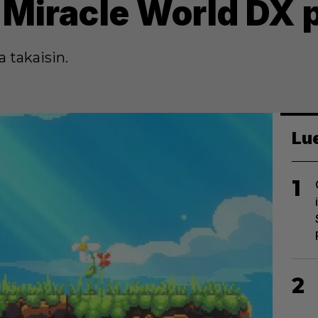
 Miracle World DX p
a takaisin.
Lu
1
2