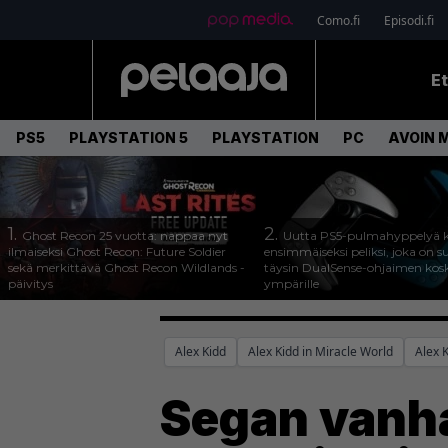
Como.fi
Episodi.fi
E
PS5
PLAYSTATION 5
PLAYSTATION
PC
AVOIN 
1.
2.
Ghost Recon 25 vuotta: nappaa nyt
Uutta PS5-pulmahyppelyä k
ilmaiseksi Ghost Recon: Future Soldier
ensimmäiseksi peliksi, joka on s
sekä merkittävä Ghost Recon Wildlands -
täysin DualSense-ohjaimen kos
päivitys
ympärille
Alex Kidd
Alex Kidd in Miracle World
Alex 
Segan vanha