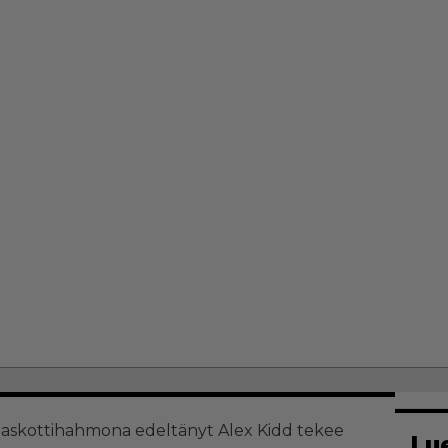
 maskottihahmona edeltänyt Alex Kidd tekee
Lu