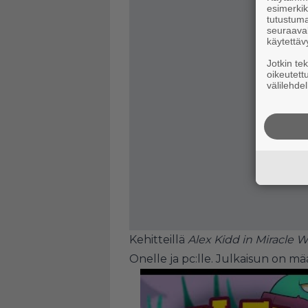
esimerkiks
tutustuma
seuraaval
käytettäv
Jotkin te
oikeutett
välilehdel
Kehitteillä
Alex Kidd in Miracle 
Onelle ja pc:lle. Julkaisun on m