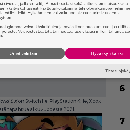
i sivuista, joilla vierailit, IP-osoitteestasi sekä laitteesi ominaisuuksista
4
an yksityiskohtaisesti käyttötarkoituksiin ja teknologiakumppaneihimm
la välilehdellä. Hylkääminen voi vaikuttaa sivuston toimivuuteen ja
yyteen.
knologiamme voivat käsitellä tietoja myös ilman suostumusta, jos niillä o
u peruste. Voit vastustaa tätä tai muuttaa asetuksiasi milloin tahansa se
lä.
5
Omat valintani
Hyväksyn kaikki
Tietosuojak
6
World DX
on Switchille,
PlayStation 4:lle, Xbox
äärä tapahtua alkuvuodesta 2021.
7