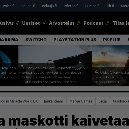
Voice.fi
Soundi.fi
Pelaaja.fi
Inferno.fi
Rumba.fi
Tilt.fi
Metel
tusivu
Uutiset
Arvostelut
Podcast
Tilaa l
MAAILMA
SWITCH 2
PLAYSTATION PLUS
PS PLUS
3.
uvaillaan
Sony on keskustellut jälleenmyyjien
4.
uunniteltu
kanssa levyttömyyteen siirtymisestä –
Ubisoft vahvisti
ketuslevyn
Yhdysvalloissa pelejä myydään
pelin – kutsuu pela
latauskoodin sisältävissä koteloissa
ennakkotestiin
Kidd in Miracle World DX
Jankenteam
Merge Games
Sega
tasoloikk
 maskotti kaiveta