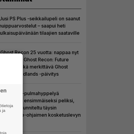
Uusi PS Plus -seikkailupeli on saanut
huippuarvostelut – saapui heti
julkaisupäivänään tilaajien saataville
Ghost Recon 25 vuotta: nappaa nyt
ilmaiseksi Ghost Recon: Future
Soldier sekä merkittävä Ghost
Recon Wildlands -päivitys
sen
Uutta PS5-pulmahyppelyä
kuvaillaan ensimmäiseksi peliksi,
tietoja
joka on suunniteltu täysin
 ja
DualSense-ohjaimen kosketuslevyn
ympärille
toja