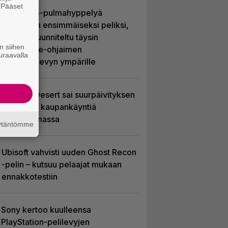
. Pääset
Uutta PS5-pulmahyppelyä
e
kuvaillaan ensimmäiseksi peliksi,
joka on suunniteltu täysin
n siihen
DualSense-ohjaimen
uraavalla
kosketuslevyn ympärille
Crimson Desert sai suurpäivityksen
– uudistaa kaupankäyntiä
pelimaailmassa
äytäntömme
Ubisoft vahvisti uuden Ghost Recon
-pelin – kutsuu pelaajat mukaan
ennakkotestiin
Sony kertoo kuulleensa
PlayStation-pelilevyjen