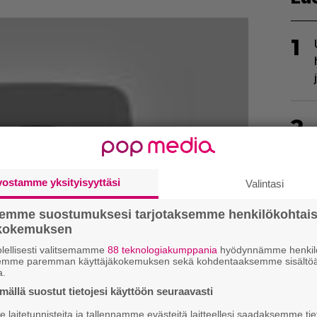
1
2
vostamme yksityisyyttäsi
Valintasi
semme suostumuksesi tarjotaksemme henkilökohtai
3
ökokemuksen
lellisesti valitsemamme
88 teknologiakumppania
hyödynnämme henkilö
semme paremman käyttäjäkokemuksen sekä kohdentaaksemme sisältöä
a.
ällä suostut tietojesi käyttöön seuraavasti
laitetunnisteita ja tallennamme evästeitä laitteellesi saadaksemme tie