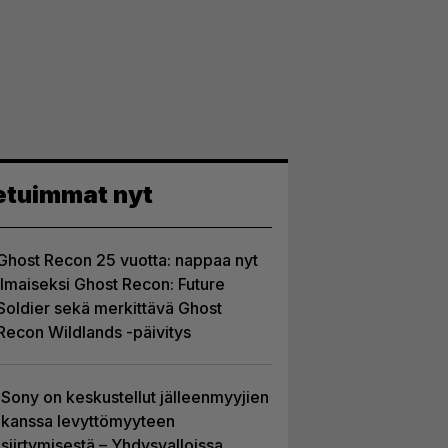
etuimmat nyt
Ghost Recon 25 vuotta: nappaa nyt
ilmaiseksi Ghost Recon: Future
Soldier sekä merkittävä Ghost
Recon Wildlands -päivitys
Sony on keskustellut jälleenmyyjien
kanssa levyttömyyteen
siirtymisestä – Yhdysvalloissa