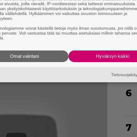
i sivuista, joilla vierailit, IP-osoitteestasi sekä laitteesi ominaisuuksista
4
an yksityiskohtaisesti käyttötarkoituksiin ja teknologiakumppaneihimm
la välilehdellä. Hylkääminen voi vaikuttaa sivuston toimivuuteen ja
yyteen.
knologiamme voivat käsitellä tietoja myös ilman suostumusta, jos niillä o
u peruste. Voit vastustaa tätä tai muuttaa asetuksiasi milloin tahansa se
lä.
5
Omat valintani
Hyväksyn kaikki
Tietosuojak
6
7