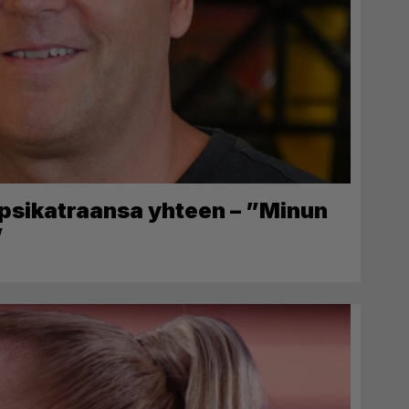
apsikatraansa yhteen – ”Minun
”