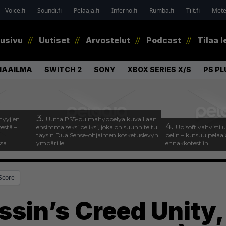
Voice.fi
Soundi.fi
Pelaaja.fi
Inferno.fi
Rumba.fi
Tilt.fi
Metel
tusivu
Uutiset
Arvostelut
Podcast
Tilaa l
MAAILMA
SWITCH 2
SONY
XBOX SERIES X/S
PS PL
3.
myyjien
Uutta PS5-pulmahyppelyä kuvaillaan
4.
estä –
ensimmäiseksi peliksi, joka on suunniteltu
Ubisoft vahvisti
täysin DualSense-ohjaimen kosketuslevyn
pelin – kutsuu pela
ssa
ympärille
ennakkotestiin
Score
ssin’s Creed Unity,