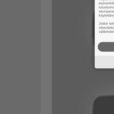
esimerkiks
tutustuma
seuraaval
käytettäv
Jotkin te
oikeutett
välilehdel