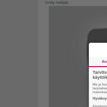
Unity-tekijät.
Ar
Tarvit
käytt
Me ja huo
tarjotak
mainoksi
Hyväksym
Käytämme 