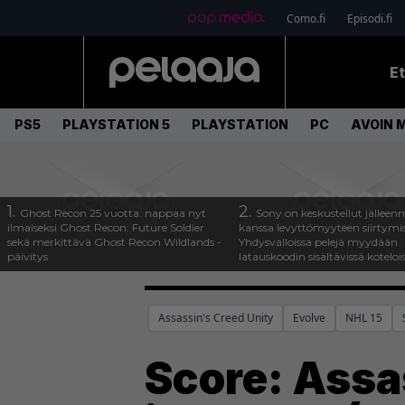
Como.fi
Episodi.fi
E
PS5
PLAYSTATION 5
PLAYSTATION
PC
AVOIN 
1.
2.
Ghost Recon 25 vuotta: nappaa nyt
Sony on keskustellut jälleen
ilmaiseksi Ghost Recon: Future Soldier
kanssa levyttömyyteen siirtymis
sekä merkittävä Ghost Recon Wildlands -
Yhdysvalloissa pelejä myydään
päivitys
latauskoodin sisältävissä koteloi
Assassin's Creed Unity
Evolve
NHL 15
Score: Assa