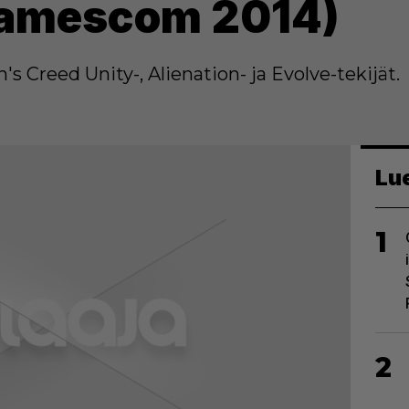
(Gamescom 2014)
's Creed Unity-, Alienation- ja Evolve-tekijät.
Lu
1
2