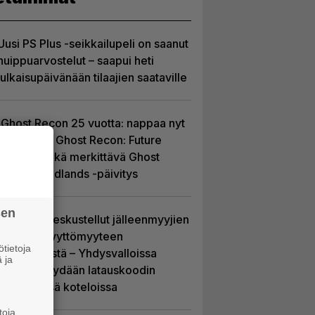
Uusi PS Plus -seikkailupeli on saanut
huippuarvostelut – saapui heti
julkaisupäivänään tilaajien saataville
Ghost Recon 25 vuotta: nappaa nyt
ilmaiseksi Ghost Recon: Future
Soldier sekä merkittävä Ghost
Recon Wildlands -päivitys
sen
Sony on keskustellut jälleenmyyjien
kanssa levyttömyyteen
tietoja
siirtymisestä – Yhdysvalloissa
 ja
pelejä myydään latauskoodin
sisältävissä koteloissa
toja