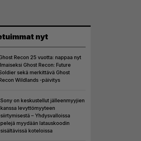
etuimmat nyt
Ghost Recon 25 vuotta: nappaa nyt
ilmaiseksi Ghost Recon: Future
Soldier sekä merkittävä Ghost
Recon Wildlands -päivitys
Sony on keskustellut jälleenmyyjien
kanssa levyttömyyteen
siirtymisestä – Yhdysvalloissa
pelejä myydään latauskoodin
sisältävissä koteloissa