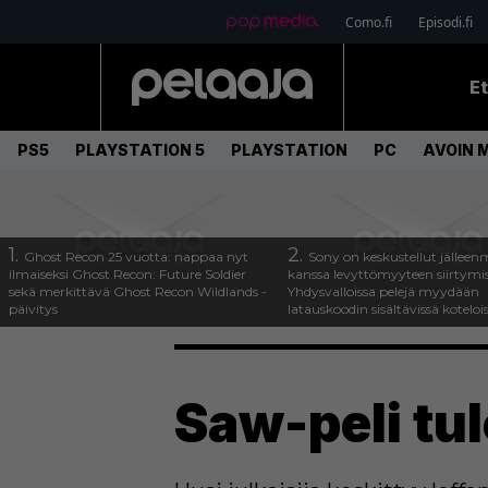
Como.fi
Episodi.fi
E
PS5
PLAYSTATION 5
PLAYSTATION
PC
AVOIN 
1.
2.
Ghost Recon 25 vuotta: nappaa nyt
Sony on keskustellut jälleen
ilmaiseksi Ghost Recon: Future Soldier
kanssa levyttömyyteen siirtymis
sekä merkittävä Ghost Recon Wildlands -
Yhdysvalloissa pelejä myydään
päivitys
latauskoodin sisältävissä koteloi
Saw-peli tu