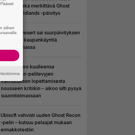
. Pääset
Soldier sekä merkittävä Ghost
e
Recon Wildlands -päivitys
n siihen
Crimson Desert sai suurpäivityksen
uraavalla
– uudistaa kaupankäyntiä
pelimaailmassa
Sony kertoo kuulleensa
PlayStation-pelilevyjen
äytäntömme
valmistuksen lopettamisesta
nousseen kritiikin – aikoo silti pysyä
suunnitelmassaan
Ubisoft vahvisti uuden Ghost Recon
-pelin – kutsuu pelaajat mukaan
ennakkotestiin