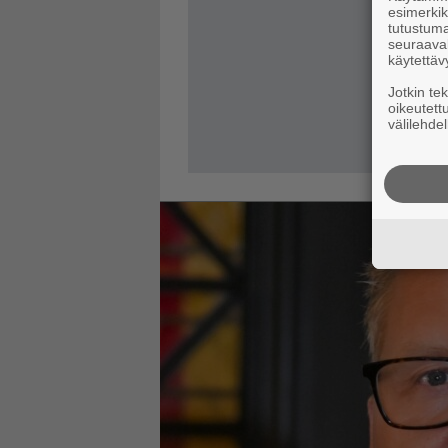
esimerkiks
tutustuma
seuraaval
käytettäv
Jotkin te
oikeutett
välilehdel