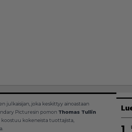
 julkaisijan, joka keskittyy ainoastaan
Lu
endary Picturesin pomon
Thomas Tullin
koostuu kokeneista tuottajista,
1
a.