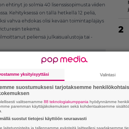
on ehtinyt jo solmia 40 lisenssisopimusta viiden
a. Kehityksessä on tällä hetkellä 12 peliä,
Yksi vahva ehdokas olisi kevään toimintapläjäys
2
 Picturesin tekemä.
lmoittanut peliensä julkaisualustoja tai -
3
vostamme yksityisyyttäsi
Valintasi
semme suostumuksesi tarjotaksemme henkilökohtai
ökokemuksen
lellisesti valitsemamme
88 teknologiakumppania
hyödynnämme henkilö
semme paremman käyttäjäkokemuksen sekä kohdentaaksemme sisältöä
a.
ällä suostut tietojesi käyttöön seuraavasti
4
laitetunnisteita ja tallennamme evästeitä laitteellesi saadaksemme tie