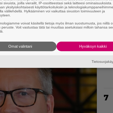
i sivuista, joilla vierailit, IP-osoitteestasi sekä laitteesi ominaisuuksista
an yksityiskohtaisesti käyttötarkoituksiin ja teknologiakumppaneihimm
la välilehdellä. Hylkääminen voi vaikuttaa sivuston toimivuuteen ja
yyteen.
knologiamme voivat käsitellä tietoja myös ilman suostumusta, jos niillä o
5
u peruste. Voit vastustaa tätä tai muuttaa asetuksiasi milloin tahansa se
lä.
Omat valintani
Hyväksyn kaikki
6
Tietosuojak
7