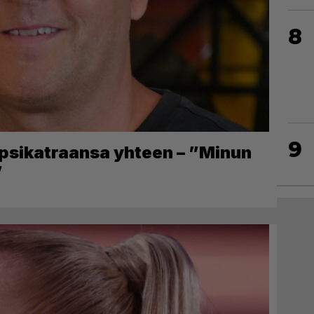
8
9
apsikatraansa yhteen – ”Minun
”