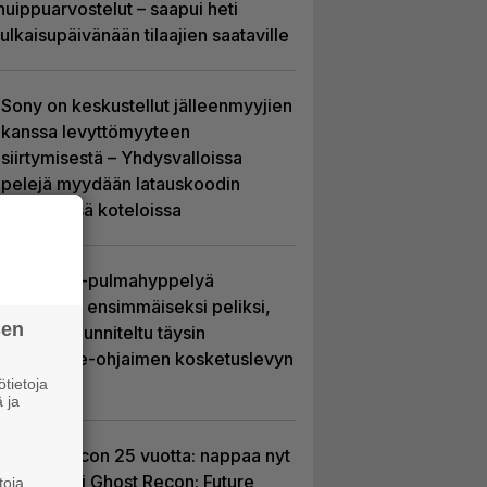
huippuarvostelut – saapui heti
julkaisupäivänään tilaajien saataville
Sony on keskustellut jälleenmyyjien
kanssa levyttömyyteen
siirtymisestä – Yhdysvalloissa
pelejä myydään latauskoodin
sisältävissä koteloissa
Uutta PS5-pulmahyppelyä
kuvaillaan ensimmäiseksi peliksi,
sen
joka on suunniteltu täysin
DualSense-ohjaimen kosketuslevyn
ympärille
tietoja
 ja
Ghost Recon 25 vuotta: nappaa nyt
ilmaiseksi Ghost Recon: Future
toja