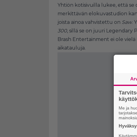
Yhtiön
kotisivuilla
lukee, että se 
merkittävän elokuvastudion kanss
joista ainoa vahvistettu on
Saw
. 
300
, sillä se on juuri Legendary
Brash Entertainment ei ole vielä i
aikatauluja.
Ar
Tarvit
käytt
Me ja huo
tarjotak
mainoksi
Hyväksym
Käytämme 