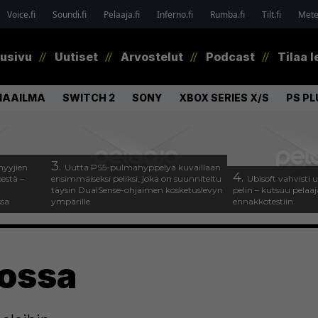
Voice.fi
Soundi.fi
Pelaaja.fi
Inferno.fi
Rumba.fi
Tilt.fi
Metel
tusivu
Uutiset
Arvostelut
Podcast
Tilaa l
MAAILMA
SWITCH 2
SONY
XBOX SERIES X/S
PS PL
3.
myyjien
Uutta PS5-pulmahyppelyä kuvaillaan
4.
estä –
ensimmäiseksi peliksi, joka on suunniteltu
Ubisoft vahvisti
täysin DualSense-ohjaimen kosketuslevyn
pelin – kutsuu pela
ssa
ympärille
ennakkotestiin
lossa