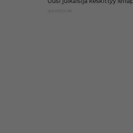
Uusi julkaisija keskittyy leffa
14.9.2011 21:48