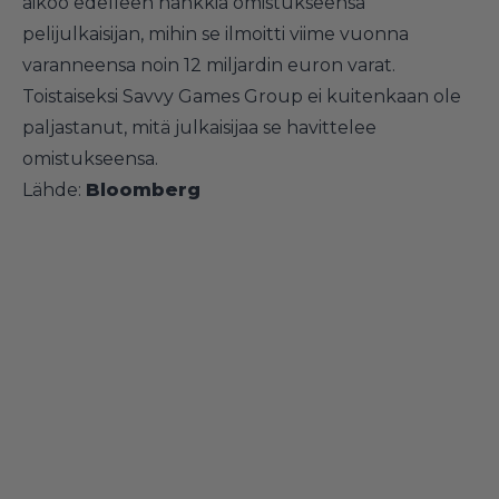
aikoo edelleen hankkia omistukseensa
pelijulkaisijan, mihin se ilmoitti viime vuonna
varanneensa noin 12 miljardin euron varat.
Toistaiseksi Savvy Games Group ei kuitenkaan ole
paljastanut, mitä julkaisijaa se havittelee
omistukseensa.
Lähde:
Bloomberg