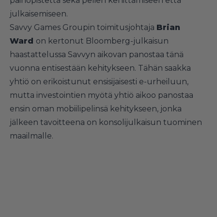
painopistettä sekä pelien kehittämiseen että
julkaisemiseen.
Savvy Games Groupin toimitusjohtaja
Brian
Ward
on kertonut Bloomberg-julkaisun
haastattelussa Savvyn aikovan panostaa tänä
vuonna entisestään kehitykseen. Tähän saakka
yhtiö on erikoistunut ensisijaisesti e-urheiluun,
mutta investointien myötä yhtiö aikoo panostaa
ensin oman mobiilipelinsä kehitykseen, jonka
jälkeen tavoitteena on konsolijulkaisun tuominen
maailmalle.