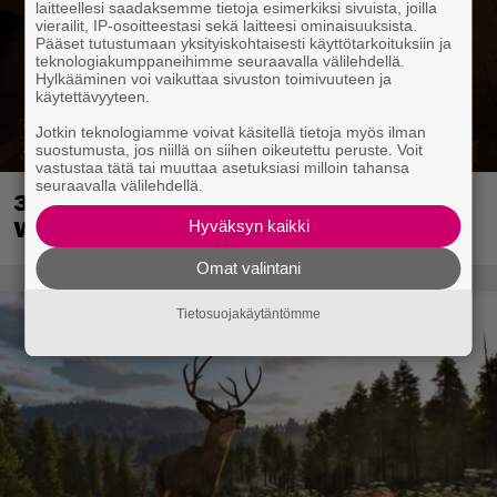
laitteellesi saadaksemme tietoja esimerkiksi sivuista, joilla
vierailit, IP-osoitteestasi sekä laitteesi ominaisuuksista.
Pääset tutustumaan yksityiskohtaisesti käyttötarkoituksiin ja
teknologiakumppaneihimme seuraavalla välilehdellä.
Hylkääminen voi vaikuttaa sivuston toimivuuteen ja
käytettävyyteen.
Jotkin teknologiamme voivat käsitellä tietoja myös ilman
suostumusta, jos niillä on siihen oikeutettu peruste. Voit
vastustaa tätä tai muuttaa asetuksiasi milloin tahansa
seuraavalla välilehdellä.
30-vuotias Quake sai uuden episodin
Hyväksyn kaikki
Wolfenstein-kehittäjiltä
Omat valintani
Tietosuojakäytäntömme