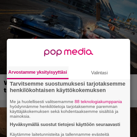
Arvostamme yksityisyyttäsi
Valintasi
Wreckfest 2 sai rallienglannintäyteisen
Tarvitsemme suostumuksesi tarjotaksemme
trailerin
henkilökohtaisen käyttökokemuksen
Me ja huolellisesti valitsemamme
88 teknologiakumppania
hyödynnämme henkilötietoja tarjotaksemme paremman
käyttäjäkokemuksen sekä kohdentaaksemme sisältöä ja
mainoksia.
Hyväksymällä suostut tietojesi käyttöön seuraavasti
Käytämme laitetunnisteita ja tallennamme evästeitä