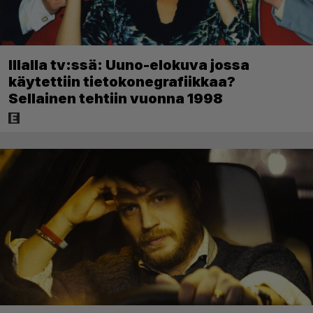
Illalla tv:ssä: Uuno-elokuva jossa
käytettiin tietokonegrafiikkaa?
Sellainen tehtiin vuonna 1998