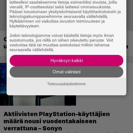
laitteellesi saadaksemme tietoja esimerkiksi sivuista, joilla
vierailit, IP-osoitteestasi sekä laitteesi ominaisuuksista.
Pääset tutustumaan yksityiskohtaisesti käyttötarkoituksiin ja
teknologiakumppaneihimme seuraavalla välilehdellä.
Hylkääminen voi vaikuttaa sivuston toimivuuteen ja
käytettävyyteen.
Jotkin teknologiamme voivat käsitellä tietoja myös ilman
Crimson Desert sai suurpäivityksen –
suostumusta, jos niillä on siihen oikeutettu peruste. Voit
vastustaa tätä tai muuttaa asetuksiasi milloin tahansa
uudistaa kaupankäyntiä pelimaailmassa
seuraavalla välilehdellä.
Hyväksyn kaikki
Omat valintani
Tietosuojakäytäntömme
Aktiivisten PlayStation-käyttäjien
määrä nousi vuodentakaiseen
verrattuna – Sonyn