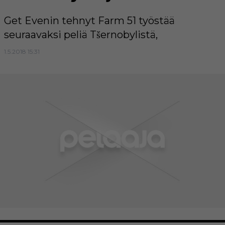
Get Evenin tehnyt Farm 51 työstää
seuraavaksi peliä Tšernobylistä,
1.5.2018 15:31