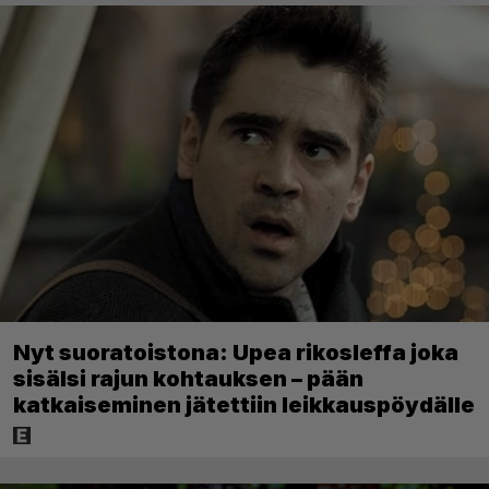
Nyt suoratoistona: Upea rikosleffa joka
sisälsi rajun kohtauksen – pään
katkaiseminen jätettiin leikkauspöydälle