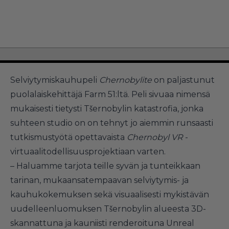
Selviytymiskauhupeli
Chernobylite
on paljastunut
puolalaiskehittäjä Farm 51:ltä. Peli sivuaa nimensä
mukaisesti tietysti Tšernobylin katastrofia, jonka
suhteen studio on on tehnyt jo aiemmin runsaasti
tutkismustyötä opettavaista
Chernobyl VR
-
virtuaalitodellisuusprojektiaan varten.
– Haluamme tarjota teille syvän ja tunteikkaan
tarinan, mukaansatempaavan selviytymis- ja
kauhukokemuksen sekä visuaalisesti mykistävän
uudelleenluomuksen Tšernobylin alueesta 3D-
skannattuna ja kauniisti renderoituna Unreal