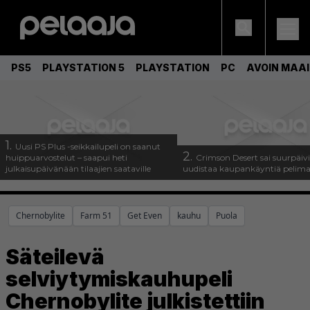
PS5
PLAYSTATION 5
PLAYSTATION
PC
AVOIN MAA
1.
Uusi PS Plus -seikkailupeli on saanut
2.
huippuarvostelut – saapui heti
Crimson Desert sai suurpäivi
julkaisupäivänään tilaajien saataville
uudistaa kaupankäyntiä pelim
Chernobylite
Farm 51
Get Even
kauhu
Puola
Säteilevä
selviytymiskauhupeli
Chernobylite julkistettiin