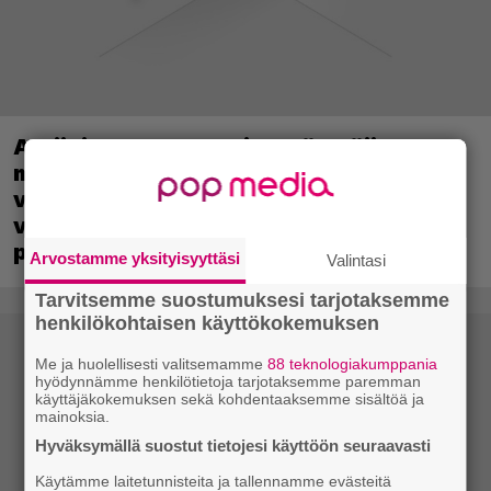
Aktiivisten PlayStation-käyttäjien
määrä nousi vuodentakaiseen
verrattuna – myös Sonyn
verkkopalveluliiketoiminta kasvoi yli 20
prosenttia
Arvostamme yksityisyyttäsi
Valintasi
Tarvitsemme suostumuksesi tarjotaksemme
henkilökohtaisen käyttökokemuksen
Me ja huolellisesti valitsemamme
88 teknologiakumppania
hyödynnämme henkilötietoja tarjotaksemme paremman
käyttäjäkokemuksen sekä kohdentaaksemme sisältöä ja
mainoksia.
Hyväksymällä suostut tietojesi käyttöön seuraavasti
Käytämme laitetunnisteita ja tallennamme evästeitä