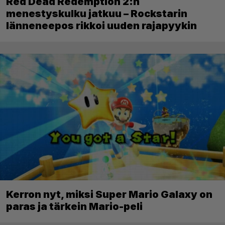
Red Dead Redemption 2:n
menestyskulku jatkuu – Rockstarin
länneneepos rikkoi uuden rajapyykin
Kerron nyt, miksi Super Mario Galaxy on
paras ja tärkein Mario-peli