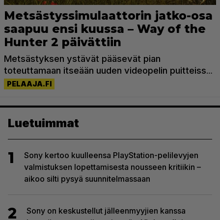
Luetuimmat
1
Sony kertoo kuulleensa PlayStation-pelilevyjen
valmistuksen lopettamisesta nousseen kritiikin –
aikoo silti pysyä suunnitelmassaan
2
Sony on keskustellut jälleenmyyjien kanssa