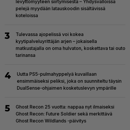
levyttömyyteen siirtymisestä – Yhdysvalloissa
pelejä myydään latauskoodin sisältävissä
koteloissa
3
Tulevassa ajopelissä voi kokea
kyytipalveluyrittäjän arjen – jokaisella
matkustajalla on oma hulvaton, koskettava tai outo
tarinansa
4
Uutta PS5-pulmahyppelyä kuvaillaan
ensimmäiseksi peliksi, joka on suunniteltu täysin
DualSense-ohjaimen kosketuslevyn ympärille
5
Ghost Recon 25 vuotta: nappaa nyt ilmaiseksi
Ghost Recon: Future Soldier sekä merkittävä
Ghost Recon Wildlands -päivitys