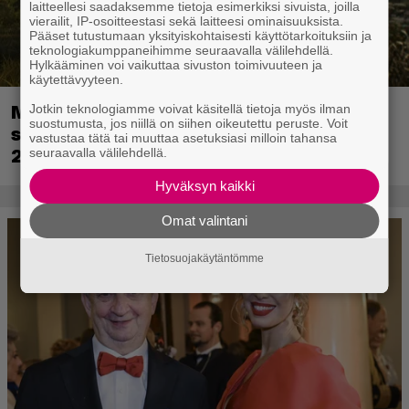
laitteellesi saadaksemme tietoja esimerkiksi sivuista, joilla
vierailit, IP-osoitteestasi sekä laitteesi ominaisuuksista.
Pääset tutustumaan yksityiskohtaisesti käyttötarkoituksiin ja
teknologiakumppaneihimme seuraavalla välilehdellä.
Hylkääminen voi vaikuttaa sivuston toimivuuteen ja
käytettävyyteen.
Metsästyssimulaattorin jatko-osa
Jotkin teknologiamme voivat käsitellä tietoja myös ilman
suostumusta, jos niillä on siihen oikeutettu peruste. Voit
saapuu ensi kuussa – Way of the Hunter
vastustaa tätä tai muuttaa asetuksiasi milloin tahansa
2 päivättiin
seuraavalla välilehdellä.
Hyväksyn kaikki
Omat valintani
Tietosuojakäytäntömme