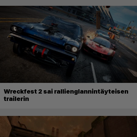
Wreckfest 2 sai rallienglannintäyteisen
trailerin