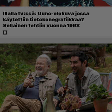
Illalla tv:ssä: Uuno-elokuva jossa
käytettiin tietokonegrafiikkaa?
Sellainen tehtiin vuonna 1998