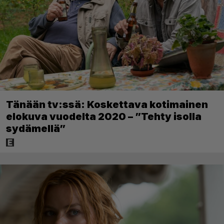
Tänään tv:ssä: Koskettava kotimainen
elokuva vuodelta 2020 – ”Tehty isolla
sydämellä”