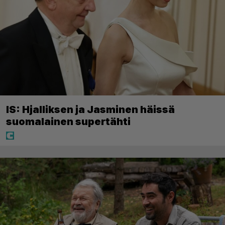
IS: Hjalliksen ja Jasminen häissä
suomalainen supertähti