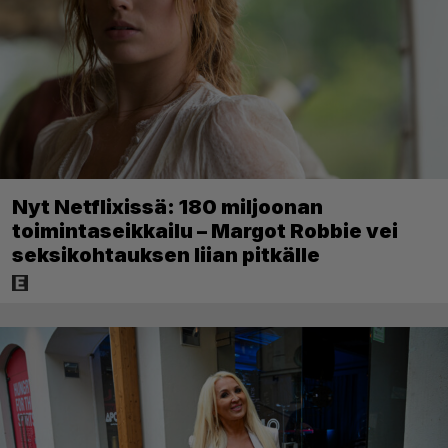
Nyt Netflixissä: 180 miljoonan
toimintaseikkailu – Margot Robbie vei
seksikohtauksen liian pitkälle