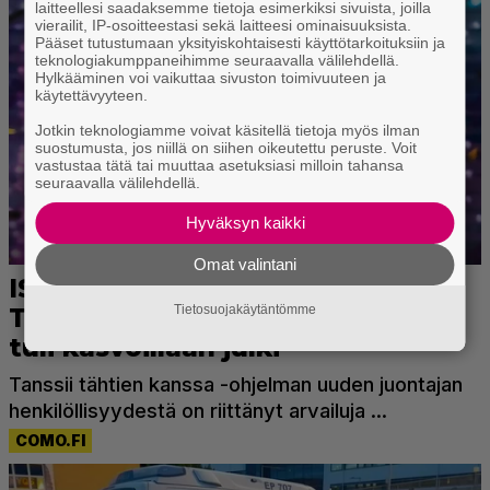
laitteellesi saadaksemme tietoja esimerkiksi sivuista, joilla
vierailit, IP-osoitteestasi sekä laitteesi ominaisuuksista.
Pääset tutustumaan yksityiskohtaisesti käyttötarkoituksiin ja
teknologiakumppaneihimme seuraavalla välilehdellä.
Hylkääminen voi vaikuttaa sivuston toimivuuteen ja
käytettävyyteen.
Jotkin teknologiamme voivat käsitellä tietoja myös ilman
suostumusta, jos niillä on siihen oikeutettu peruste. Voit
vastustaa tätä tai muuttaa asetuksiasi milloin tahansa
seuraavalla välilehdellä.
Hyväksyn kaikki
Omat valintani
Tietosuojakäytäntömme