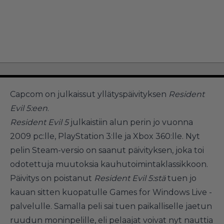
Capcom on julkaissut yllätyspäivityksen
Resident
Evil 5:een
.
Resident Evil 5
julkaistiin alun perin jo vuonna
2009 pc:lle, PlayStation 3:lle ja Xbox 360:lle. Nyt
pelin Steam-versio on saanut päivityksen, joka toi
odotettuja muutoksia kauhutoimintaklassikkoon.
Päivitys on poistanut
Resident Evil 5:stä
tuen jo
kauan sitten kuopatulle Games for Windows Live -
palvelulle. Samalla peli sai tuen paikalliselle jaetun
ruudun moninpelille, eli pelaajat voivat nyt nauttia