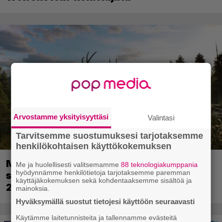
Arvostamme yksityisyyttäsi
Valintasi
Tarvitsemme suostumuksesi tarjotaksemme
henkilökohtaisen käyttökokemuksen
Metsästyssimulaattorin jatko-osa
Me ja huolellisesti valitsemamme
88 teknologiakumppania
hyödynnämme henkilötietoja tarjotaksemme paremman
saapuu ensi kuussa – Way of the Hunter
käyttäjäkokemuksen sekä kohdentaaksemme sisältöä ja
2 päivättiin
mainoksia.
Hyväksymällä suostut tietojesi käyttöön seuraavasti
Käytämme laitetunnisteita ja tallennamme evästeitä