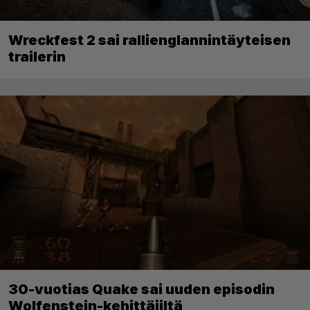
Wreckfest 2 sai rallienglannintäyteisen
trailerin
30-vuotias Quake sai uuden episodin
Wolfenstein-kehittäjiltä