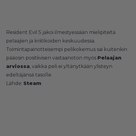
Resident Evil 5 jakoi ilmestyessään mielipiteitä
pelaajien ja kriitikoiden keskuudessa.
Toimintapainotteisempi pelikokemus sai kuitenkin
pääosin positiivisen vastaanoton myös
Pelaajan
arviossa
, vaikka peli ei yltänytkään ylisteyn
edeltäjänsä tasolle.
Lähde:
Steam