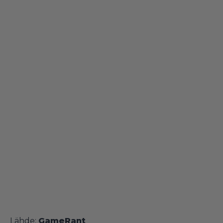
Lähde:
GameRant