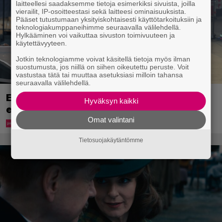
laitteellesi saadaksemme tietoja esimerkiksi sivuista, joilla
vierailit, IP-osoitteestasi sekä laitteesi ominaisuuksista.
Pääset tutustumaan yksityiskohtaisesti käyttötarkoituksiin ja
teknologiakumppaneihimme seuraavalla välilehdellä.
Hylkääminen voi vaikuttaa sivuston toimivuuteen ja
käytettävyyteen.
Jotkin teknologiamme voivat käsitellä tietoja myös ilman
suostumusta, jos niillä on siihen oikeutettu peruste. Voit
vastustaa tätä tai muuttaa asetuksiasi milloin tahansa
seuraavalla välilehdellä.
Eppu Normaalin viimeinen konsertti
Hyväksyn kaikki
esitetään Ylellä
Omat valintani
Tietosuojakäytäntömme