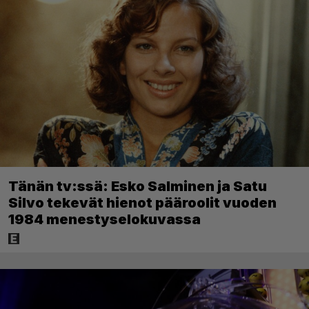
Tänän tv:ssä: Esko Salminen ja Satu
Silvo tekevät hienot pääroolit vuoden
1984 menestyselokuvassa