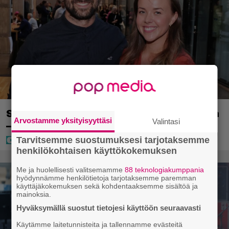
Sara ja Mikko Parikka etsivät uutta kotia
Arvostamme yksityisyyttäsi
Valintasi
– ”Seuraavaan kotiin tämmöinen”
Tarvitsemme suostumuksesi tarjotaksemme
henkilökohtaisen käyttökokemuksen
Me ja huolellisesti valitsemamme
88 teknologiakumppania
hyödynnämme henkilötietoja tarjotaksemme paremman
käyttäjäkokemuksen sekä kohdentaaksemme sisältöä ja
mainoksia.
Hyväksymällä suostut tietojesi käyttöön seuraavasti
Käytämme laitetunnisteita ja tallennamme evästeitä