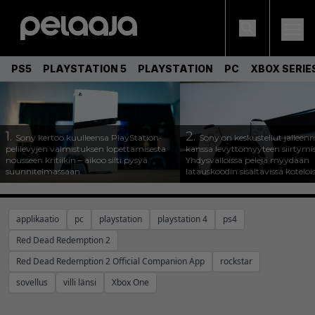
PS5
PLAYSTATION 5
PLAYSTATION
PC
XBOX SERIE
1.
2.
Sony kertoo kuulleensa PlayStation-
Sony on keskustellut jälleen
pelilevyjen valmistuksen lopettamisesta
kanssa levyttömyyteen siirtymis
nousseen kritiikin – aikoo silti pysyä
Yhdysvalloissa pelejä myydään
suunnitelmassaan
latauskoodin sisältävissä koteloi
applikaatio
pc
playstation
playstation 4
ps4
Red Dead Redemption 2
Red Dead Redemption 2 Official Companion App
rockstar
sovellus
villi länsi
Xbox One