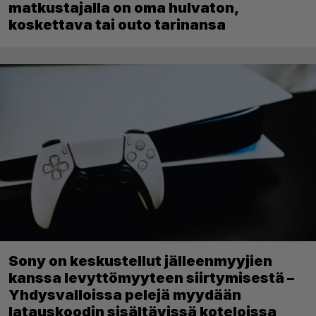
matkustajalla on oma hulvaton,
koskettava tai outo tarinansa
Sony on keskustellut jälleenmyyjien
kanssa levyttömyyteen siirtymisestä –
Yhdysvalloissa pelejä myydään
latauskoodin sisältävissä koteloissa