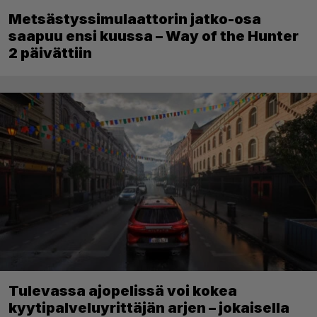
Metsästyssimulaattorin jatko-osa
saapuu ensi kuussa – Way of the Hunter
2 päivättiin
Tulevassa ajopelissä voi kokea
kyytipalveluyrittäjän arjen – jokaisella