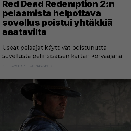
Red Dead Redemption 2:n
pelaamista helpottava
sovellus poistui yhtäkkiä
saatavilta
Useat pelaajat käyttivät poistunutta
sovellusta pelinsisäisen kartan korvaajana.
4.9.2025 11:05
Tuomas Ahola