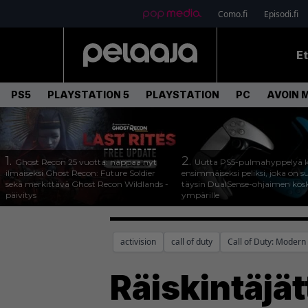
Como.fi
Episodi.fi
E
PS5
PLAYSTATION 5
PLAYSTATION
PC
AVOIN 
1.
2.
Ghost Recon 25 vuotta: nappaa nyt
Uutta PS5-pulmahyppelyä k
ilmaiseksi Ghost Recon: Future Soldier
ensimmäiseksi peliksi, joka on s
sekä merkittävä Ghost Recon Wildlands -
täysin DualSense-ohjaimen kos
päivitys
ympärille
activision
call of duty
Call of Duty: Modern
Räiskintäjät