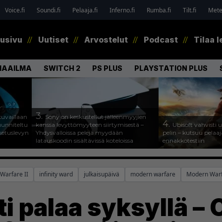
Voice.fi
Soundi.fi
Pelaaja.fi
Inferno.fi
Rumba.fi
Tilt.fi
Metel
tusivu
Uutiset
Arvostelut
Podcast
Tilaa l
MAAILMA
SWITCH 2
PS PLUS
PLAYSTATION PLUS
3.
uvaillaan
Sony on keskustellut jälleenmyyjien
4.
uunniteltu
kanssa levyttömyyteen siirtymisestä –
Ubisoft vahvisti
ketuslevyn
Yhdysvalloissa pelejä myydään
pelin – kutsuu pela
latauskoodin sisältävissä koteloissa
ennakkotestiin
 Warfare II
infinity ward
julkaisupäivä
modern warfare
Modern Warf
ti palaa syksyllä – 