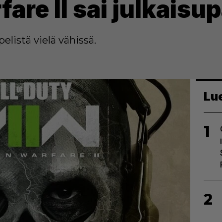
re II sai julkaisu
listä vielä vähissä.
Lu
1
2