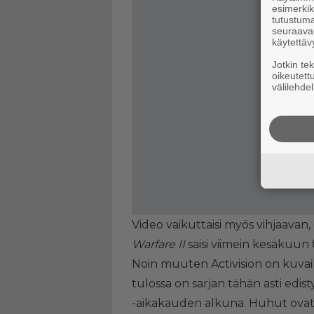
esimerkiks
tutustuma
seuraaval
käytettäv
Jotkin te
oikeutett
välilehdel
Video vaikuttaisi myös vihjaavan
Warfare II
saisi viimein kesäkuun 8
Noin muuten Activision on kuvail
tulossa on sarjan tähän asti edis
-aikakauden alkuna. Huhut ovat