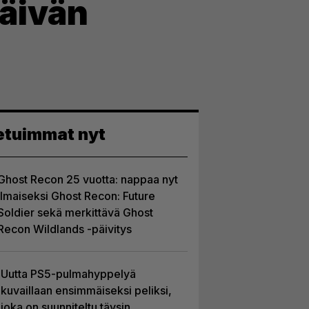
päivän
etuimmat nyt
Ghost Recon 25 vuotta: nappaa nyt
ilmaiseksi Ghost Recon: Future
Soldier sekä merkittävä Ghost
Recon Wildlands -päivitys
Uutta PS5-pulmahyppelyä
kuvaillaan ensimmäiseksi peliksi,
joka on suunniteltu täysin