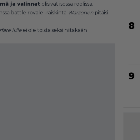
lmä ja valinnat
olisivat isossa roolissa.
ssa battle royale -räiskintä
Warzonen
pitäisi
8
are II:lle
ei ole toistaiseksi niitäkään
9