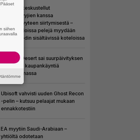
. Pääset
Sony on keskustellut
e
jälleenmyyjien kanssa
levyttömyyteen siirtymisestä –
n siihen
Yhdysvalloissa pelejä myydään
uraavalla
latauskoodin sisältävissä koteloissa
Crimson Desert sai suurpäivityksen
– uudistaa kaupankäyntiä
pelimaailmassa
äytäntömme
Ubisoft vahvisti uuden Ghost Recon
-pelin – kutsuu pelaajat mukaan
ennakkotestiin
EA myytiin Saudi-Arabiaan –
yhtiöltä odotetaan