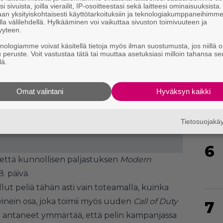
i sivuista, joilla vierailit, IP-osoitteestasi sekä laitteesi ominaisuuksista
4
an yksityiskohtaisesti käyttötarkoituksiin ja teknologiakumppaneihimm
la välilehdellä. Hylkääminen voi vaikuttaa sivuston toimivuuteen ja
yyteen.
knologiamme voivat käsitellä tietoja myös ilman suostumusta, jos niillä o
u peruste. Voit vastustaa tätä tai muuttaa asetuksiasi milloin tahansa se
lä.
5
Omat valintani
Hyväksyn kaikki
Tietosuojak
6
, että kunnollisen paljastuksen
Modern
. päivä.
lut peliä tähän asti vain toteamalla, kuinka
tyinein osa, joka toimii myös uuden
Call of Duty
7
 antaneet ymmärtää, että pelin kampanjassa