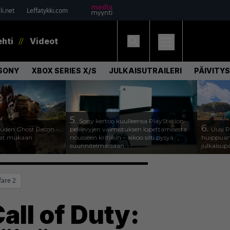
i.net
Leffatykki.com
ehti
Videot
SONY
XBOX SERIES X/S
JULKAISUTRAILERI
PÄIVITYS
5.
Sony kertoo kuulleensa PlayStation-
6.
 uuden Ghost Recon -
pelilevyjen valmistuksen lopettamisesta
Uusi P
ajat mukaan
nousseen kritiikin – aikoo silti pysyä
huippuarv
suunnitelmassaan
julkaisupä
are 2
Call of Duty: