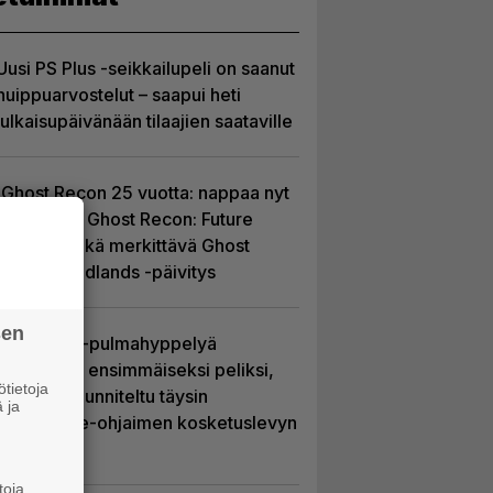
Uusi PS Plus -seikkailupeli on saanut
huippuarvostelut – saapui heti
julkaisupäivänään tilaajien saataville
Ghost Recon 25 vuotta: nappaa nyt
ilmaiseksi Ghost Recon: Future
Soldier sekä merkittävä Ghost
Recon Wildlands -päivitys
sen
Uutta PS5-pulmahyppelyä
kuvaillaan ensimmäiseksi peliksi,
tietoja
joka on suunniteltu täysin
 ja
DualSense-ohjaimen kosketuslevyn
ympärille
toja