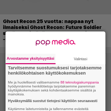
Ghost Recon 25 vuotta: nappaa nyt
ilmaiseksi Ghost Recon: Future Soldier
sekä merkittävä Ghost Recon Wildlands
-päivitys
Arvostamme yksityisyyttäsi
Valintasi
Tarvitsemme suostumuksesi tarjotaksemme
henkilökohtaisen käyttökokemuksen
Me ja huolellisesti valitsemamme
88 teknologiakumppania
hyödynnämme henkilötietoja tarjotaksemme paremman
käyttäjäkokemuksen sekä kohdentaaksemme sisältöä ja
mainoksia.
Hyväksymällä suostut tietojesi käyttöön seuraavasti
Käytämme laitetunnisteita ja tallennamme evästeitä