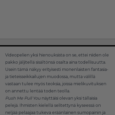
Videopelien yksi hienouksista on se, ettei niiden ole
pakko jäljitellä sisältönsä osalta aina todellisuutta.
Usein tämä näkyy erityisesti monenlaisten fantasia-
ja tieteisseikkailujen muodossa, mutta välillä
vastaan tulee myös teoksia, joissa mielikuvituksen
on annettu lentää toden teolla.
Push Me Pull You
näyttäisi olevan yksi tällaisia
pelejä. Ihmisten kielellä selitettynä kyseessä on
neljää pelaajaa tukeva eräänlainen sumopainin ja