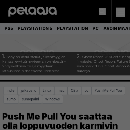
PS5
PLAYSTATION 5
PLAYSTATION
PC
AVOIN MAA
1.
2.
Sony on keskustellut jälleenmyyjien
Ghost Recon 25 vuotta: nap
kanssa levyttömyyteen siirtymisestä –
ilmaiseksi Ghost Recon: Future S
Yhdysvalloissa pelejä myydään
sekä merkittävä Ghost Recon Wi
latauskoodin sisältävissä koteloissa
päivitys
indie
jalkapallo
Linux
mac
OS x
pc
Push Me Pull You
sumo
sumopaini
Windows
Push Me Pull You saattaa
olla loppuvuoden karmivin