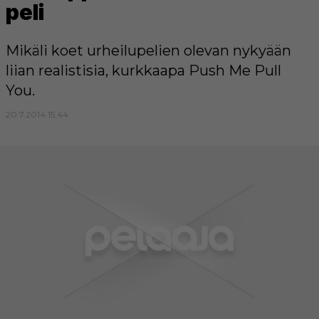
peli
Mikäli koet urheilupelien olevan nykyään
liian realistisia, kurkkaapa Push Me Pull
You.
20.7.2014 15:44