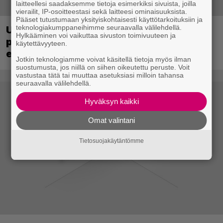
laitteellesi saadaksemme tietoja esimerkiksi sivuista, joilla
vierailit, IP-osoitteestasi sekä laitteesi ominaisuuksista.
Pääset tutustumaan yksityiskohtaisesti käyttötarkoituksiin ja
teknologiakumppaneihimme seuraavalla välilehdellä.
Ubisoft vahvisti uuden Ghost Recon -
Hylkääminen voi vaikuttaa sivuston toimivuuteen ja
pelin – kutsuu pelaajat mukaan
käytettävyyteen.
ennakkotestiin
Jotkin teknologiamme voivat käsitellä tietoja myös ilman
suostumusta, jos niillä on siihen oikeutettu peruste. Voit
vastustaa tätä tai muuttaa asetuksiasi milloin tahansa
seuraavalla välilehdellä.
Hyväksyn kaikki
Omat valintani
Tietosuojakäytäntömme