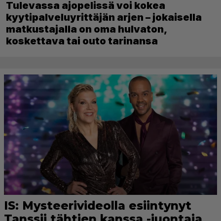
Tulevassa ajopelissä voi kokea
kyytipalveluyrittäjän arjen – jokaisella
matkustajalla on oma hulvaton,
koskettava tai outo tarinansa