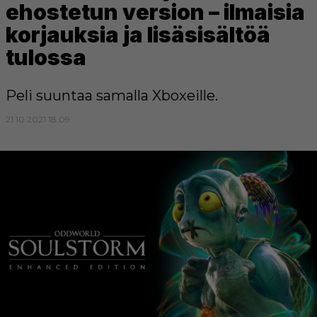
ehostetun version – ilmaisia
korjauksia ja lisäsisältöä
tulossa
Peli suuntaa samalla Xboxeille.
21.10.2021 18:09