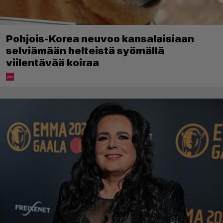
Pohjois-Korea neuvoo kansalaisiaan
selviämään helteistä syömällä
viilentävää koiraa