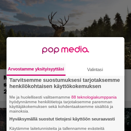
Arvostamme yksityisyyttäsi
Valintasi
Metsästyssimulaattorin jatko-osa
Tarvitsemme suostumuksesi tarjotaksemme
saapuu ensi kuussa – Way of the Hunter
henkilökohtaisen käyttökokemuksen
2 päivättiin
Me ja huolellisesti valitsemamme
88 teknologiakumppania
hyödynnämme henkilötietoja tarjotaksemme paremman
käyttäjäkokemuksen sekä kohdentaaksemme sisältöä ja
mainoksia.
Hyväksymällä suostut tietojesi käyttöön seuraavasti
Käytämme laitetunnisteita ja tallennamme evästeitä