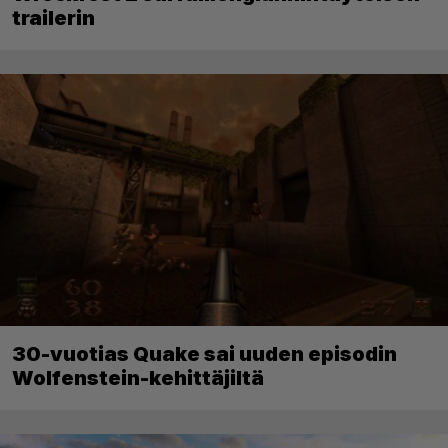
trailerin
30-vuotias Quake sai uuden episodin
Wolfenstein-kehittäjiltä