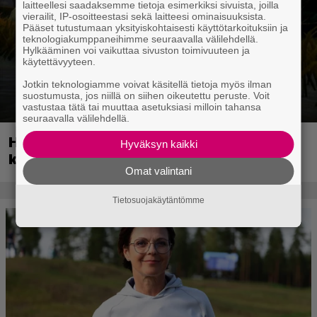
laitteellesi saadaksemme tietoja esimerkiksi sivuista, joilla
vierailit, IP-osoitteestasi sekä laitteesi ominaisuuksista.
Pääset tutustumaan yksityiskohtaisesti käyttötarkoituksiin ja
teknologiakumppaneihimme seuraavalla välilehdellä.
Hylkääminen voi vaikuttaa sivuston toimivuuteen ja
käytettävyyteen.
Jotkin teknologiamme voivat käsitellä tietoja myös ilman
suostumusta, jos niillä on siihen oikeutettu peruste. Voit
vastustaa tätä tai muuttaa asetuksiasi milloin tahansa
seuraavalla välilehdellä.
Huippusuosittu Soturikissat-kirjasarja
Hyväksyn kaikki
kääntyy videopeliksi
Omat valintani
Tietosuojakäytäntömme