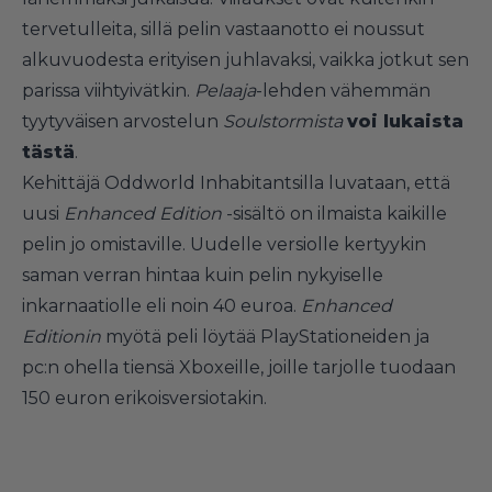
tervetulleita, sillä pelin vastaanotto ei noussut
alkuvuodesta erityisen juhlavaksi, vaikka jotkut sen
parissa viihtyivätkin.
Pelaaja
-lehden vähemmän
tyytyväisen arvostelun
Soulstormista
voi lukaista
tästä
.
Kehittäjä Oddworld Inhabitantsilla luvataan, että
uusi
Enhanced Edition
-sisältö on ilmaista kaikille
pelin jo omistaville. Uudelle versiolle kertyykin
saman verran hintaa kuin pelin nykyiselle
inkarnaatiolle eli noin 40 euroa.
Enhanced
Editionin
myötä peli löytää PlayStationeiden ja
pc:n ohella tiensä Xboxeille, joille tarjolle tuodaan
150 euron erikoisversiotakin.