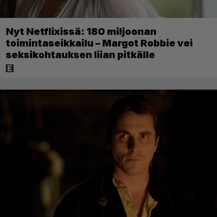
Nyt Netflixissä: 180 miljoonan
toimintaseikkailu – Margot Robbie vei
seksikohtauksen liian pitkälle