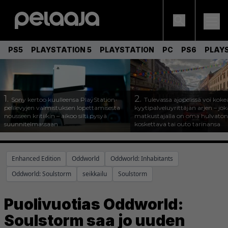
PS5
PLAYSTATION 5
PLAYSTATION
PC
PS6
PLAY
1.
2.
Sony kertoo kuulleensa PlayStation-
Tulevassa ajopelissä voi koke
pelilevyjen valmistuksen lopettamisesta
kyytipalveluyrittäjän arjen – joka
nousseen kritiikin – aikoo silti pysyä
matkustajalla on oma hulvaton
suunnitelmassaan
koskettava tai outo tarinansa
Enhanced Edition
Oddworld
Oddworld: Inhabitants
Oddworld: Soulstorm
seikkailu
Soulstorm
Puolivuotias Oddworld:
Soulstorm saa jo uuden