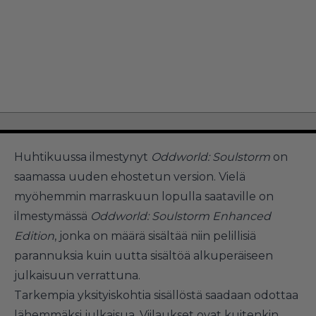
Huhtikuussa ilmestynyt
Oddworld: Soulstorm
on
saamassa uuden ehostetun version. Vielä
myöhemmin marraskuun lopulla saataville on
ilmestymässä
Oddworld: Soulstorm Enhanced
Edition
, jonka on määrä sisältää niin pelillisiä
parannuksia kuin uutta sisältöä alkuperäiseen
julkaisuun verrattuna.
Tarkempia yksityiskohtia sisällöstä saadaan odottaa
lähemmäksi julkaisua. Viilaukset ovat kuitenkin