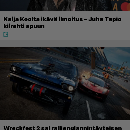
Kaija Koolta ikävä ilmoitus – Juha Tapio
kiirehti apuun
Wreckfest 2 sai rallienglannintäyteisen