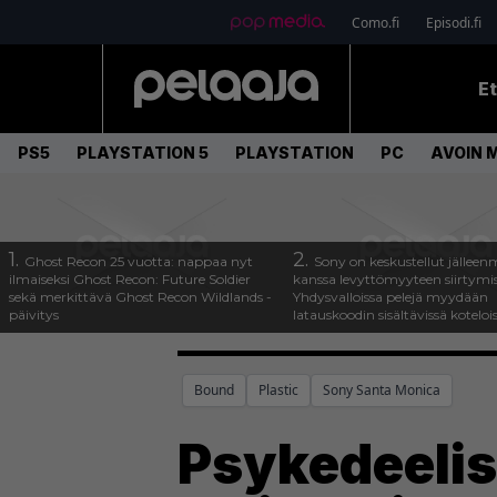
Como.fi
Episodi.fi
E
PS5
PLAYSTATION 5
PLAYSTATION
PC
AVOIN 
1.
2.
Ghost Recon 25 vuotta: nappaa nyt
Sony on keskustellut jälleen
ilmaiseksi Ghost Recon: Future Soldier
kanssa levyttömyyteen siirtymis
sekä merkittävä Ghost Recon Wildlands -
Yhdysvalloissa pelejä myydään
päivitys
latauskoodin sisältävissä koteloi
Bound
Plastic
Sony Santa Monica
Psykedeelis