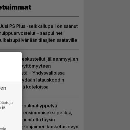
etuimmat
Uusi PS Plus -seikkailupeli on saanut
huippuarvostelut – saapui heti
julkaisupäivänään tilaajien saataville
Sony on keskustellut jälleenmyyjien
kanssa levyttömyyteen
siirtymisestä – Yhdysvalloissa
pelejä myydään latauskoodin
sisältävissä koteloissa
sen
tietoja
Uutta PS5-pulmahyppelyä
 ja
kuvaillaan ensimmäiseksi peliksi,
joka on suunniteltu täysin
DualSense-ohjaimen kosketuslevyn
toja