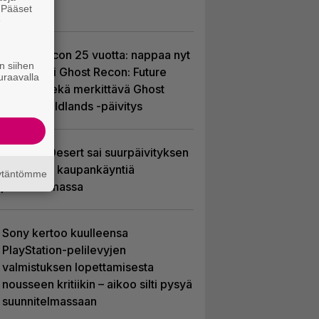
ympärille
. Pääset
e
Ghost Recon 25 vuotta: nappaa nyt
n siihen
ilmaiseksi Ghost Recon: Future
uraavalla
Soldier sekä merkittävä Ghost
Recon Wildlands -päivitys
Crimson Desert sai suurpäivityksen
– uudistaa kaupankäyntiä
äytäntömme
pelimaailmassa
Sony kertoo kuulleensa
PlayStation-pelilevyjen
valmistuksen lopettamisesta
nousseen kritiikin – aikoo silti pysyä
suunnitelmassaan