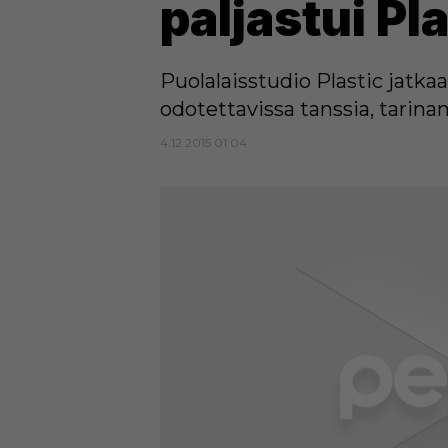
paljastui Pl
Puolalaisstudio Plastic jatka
odotettavissa tanssia, tarina
4.12.2015 01:04