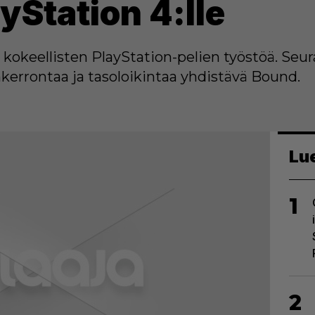
ayStation 4:lle
a kokeellisten PlayStation-pelien työstöä. Seur
nkerrontaa ja tasoloikintaa yhdistävä Bound.
Lu
1
2