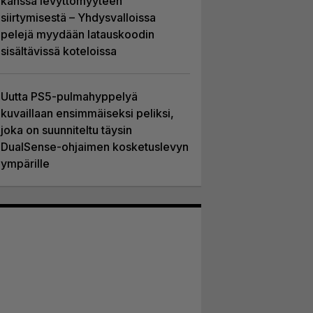
kanssa levyttömyyteen
siirtymisestä – Yhdysvalloissa
pelejä myydään latauskoodin
sisältävissä koteloissa
Uutta PS5-pulmahyppelyä
kuvaillaan ensimmäiseksi peliksi,
joka on suunniteltu täysin
DualSense-ohjaimen kosketuslevyn
ympärille