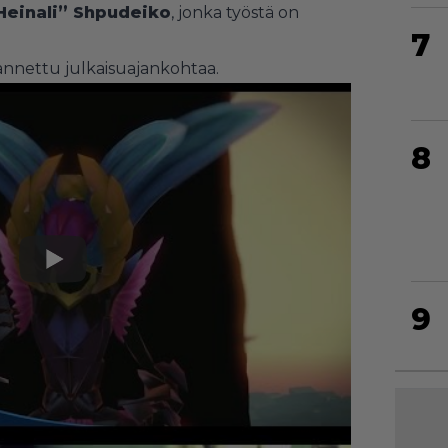
Heinali” Shpudeiko
, jonka työstä on
7
le annettu julkaisuajankohtaa.
8
9