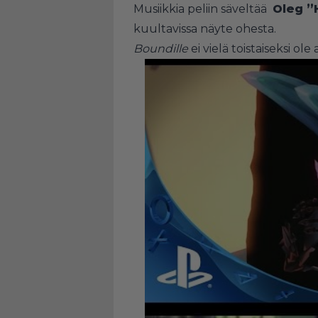
Musiikkia peliin säveltää
Oleg ”
kuultavissa näyte ohesta.
Boundille
ei vielä toistaiseksi o