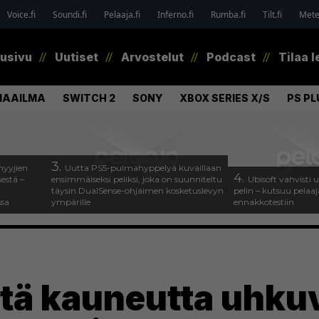
Voice.fi
Soundi.fi
Pelaaja.fi
Inferno.fi
Rumba.fi
Tilt.fi
Metel
tusivu
Uutiset
Arvostelut
Podcast
Tilaa l
MAAILMA
SWITCH 2
SONY
XBOX SERIES X/S
PS PL
3.
myyjien
Uutta PS5-pulmahyppelyä kuvaillaan
4.
estä –
ensimmäiseksi peliksi, joka on suunniteltu
Ubisoft vahvisti
täysin DualSense-ohjaimen kosketuslevyn
pelin – kutsuu pela
ssa
ympärille
ennakkotestiin
tä kauneutta uhku