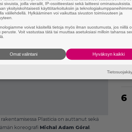
i sivuista, joilla vierailit, IP-osoitteestasi sekä laitteesi ominaisuuksista
an yksityiskohtaisesti käyttötarkoituksiin ja teknologiakumppaneihimm
la välilehdellä. Hylkääminen voi vaikuttaa sivuston toimivuuteen ja
yyteen.
4
knologiamme voivat käsitellä tietoja myös ilman suostumusta, jos niillä o
u peruste. Voit vastustaa tätä tai muuttaa asetuksiasi milloin tahansa se
lä.
Omat valintani
Hyväksyn kaikki
5
Tietosuojak
6
rakentamisessa Plasticia on auttanut sekä
tämän koreografi
Michal Adam Góral
.