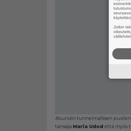
esimerkiks
tutustuma
seuraaval
käytettäv
Jotkin te
oikeutett
välilehdel
Boundin
tunnelmallisen puolen 
tanssija
Maria Udod
että myös 