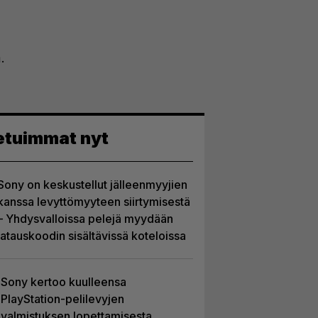
.
etuimmat nyt
Sony on keskustellut jälleenmyyjien
kanssa levyttömyyteen siirtymisestä
– Yhdysvalloissa pelejä myydään
latauskoodin sisältävissä koteloissa
Sony kertoo kuulleensa
PlayStation-pelilevyjen
valmistuksen lopettamisesta