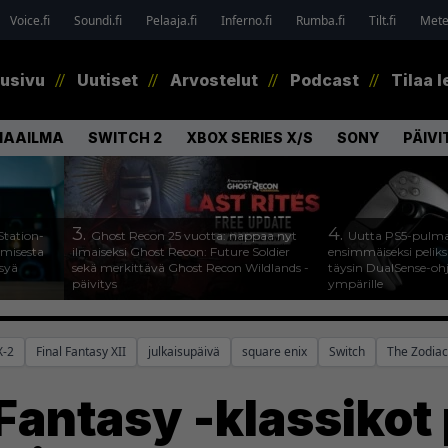
Voice.fi
Soundi.fi
Pelaaja.fi
Inferno.fi
Rumba.fi
Tilt.fi
Metel
tusivu
Uutiset
Arvostelut
Podcast
Tilaa l
MAAILMA
SWITCH 2
XBOX SERIES X/S
SONY
PÄIVI
3.
4.
Station-
Ghost Recon 25 vuotta: nappaa nyt
Uutta PS5-pulma
amisesta
ilmaiseksi Ghost Recon: Future Soldier
ensimmäiseksi peliksi
ysyä
sekä merkittävä Ghost Recon Wildlands -
täysin DualSense-oh
päivitys
ympärille
X-2
Final Fantasy XII
julkaisupäivä
square enix
Switch
The Zodia
Fantasy -klassikot 