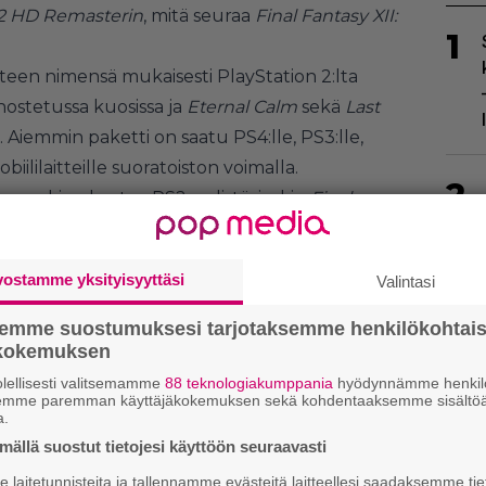
-2 HD Remasterin
, mitä seuraa
Final Fantasy XII:
1
een nimensä mukaisesti PlayStation 2:lta
ostetussa kuosissa ja
Eternal Calm
sekä
Last
. Aiemmin paketti on saatu PS4:lle, PS3:lle,
obiililaitteille suoratoiston voimalla.
2
e
on sekin ehostus PS2-pelistä, joskin
Final
anissa nähdystä
International Zodiac Job
iis muun muassa hienosäätöjä alkuperäiseen
vostamme yksityisyyttäsi
Valintasi
elauksen ja hahmokehityksen muodossa.
4:llä ja pc:llä.
semme suostumuksesi tarjotaksemme henkilökohtai
ökokemuksen
3
lellisesti valitsemamme
88 teknologiakumppania
hyödynnämme henkilö
semme paremman käyttäjäkokemuksen sekä kohdentaaksemme sisältöä
a.
ällä suostut tietojesi käyttöön seuraavasti
laitetunnisteita ja tallennamme evästeitä laitteellesi saadaksemme tie