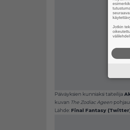
esimerkiks
tutustuma
seuraaval
käytettäv
Jotkin te
oikeutett
välilehdel
Päiväyksien kunniaksi taiteilija
Ak
kuvan
The Zodiac Ageen
pohjau
Lähde:
Final Fantasy (Twitter