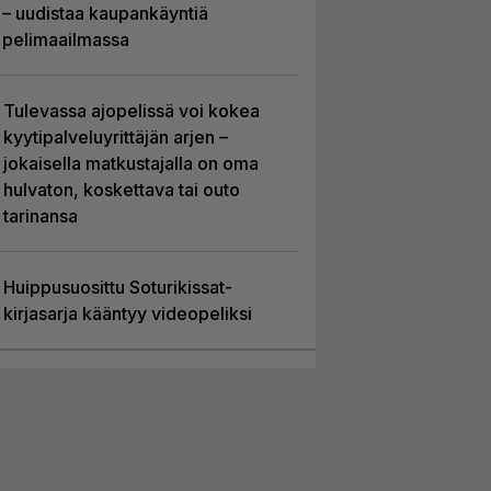
– uudistaa kaupankäyntiä
pelimaailmassa
Tulevassa ajopelissä voi kokea
kyytipalveluyrittäjän arjen –
jokaisella matkustajalla on oma
hulvaton, koskettava tai outo
tarinansa
Huippusuosittu Soturikissat-
kirjasarja kääntyy videopeliksi