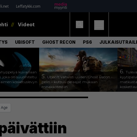
i.net
Leffatykki.com
ehti
Videot
TYS
UBISOFT
GHOST RECON
PS6
JULKAISUTRAIL
6.
hyppelyä kuvaillaan
Tuleva
5.
, joka on suunniteltu
Ubisoft vahvisti uuden Ghost Recon -
kyytipalve
jaimen kosketuslevyn
pelin – kutsuu pelaajat mukaan
matkusta
ennakkotestiin
koskettav
c Age
päivättiin