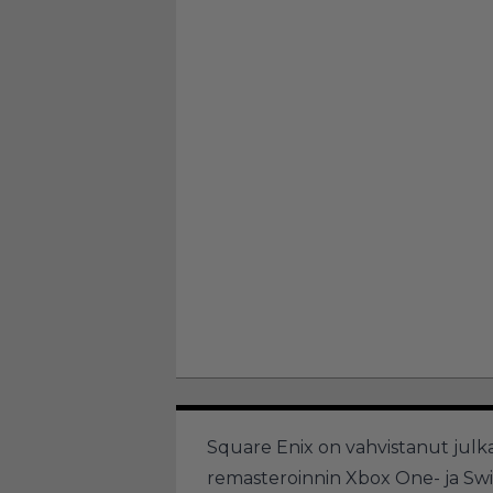
Square Enix on vahvistanut jul
remasteroinnin Xbox One- ja Swit