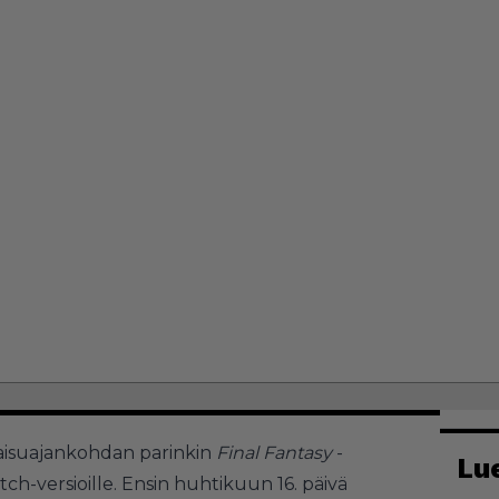
kaisuajankohdan parinkin
Final Fantasy
-
Lu
ch-versioille. Ensin huhtikuun 16. päivä