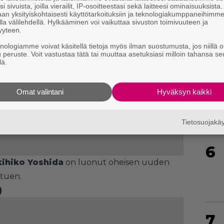
i sivuista, joilla vierailit, IP-osoitteestasi sekä laitteesi ominaisuuksista
4
an yksityiskohtaisesti käyttötarkoituksiin ja teknologiakumppaneihimm
la välilehdellä. Hylkääminen voi vaikuttaa sivuston toimivuuteen ja
yyteen.
knologiamme voivat käsitellä tietoja myös ilman suostumusta, jos niillä o
u peruste. Voit vastustaa tätä tai muuttaa asetuksiasi milloin tahansa se
lä.
5
Omat valintani
Hyväksyn kaikki
Tietosuojak
6
ihiko Yoshida
on luonut oheisen uuden
tuen.
)
7