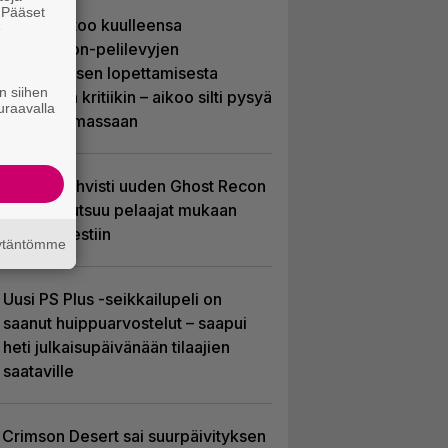
. Pääset
Sony kertoo kuulleensa
e
PlayStation-pelilevyjen
valmistuksen lopettamisesta
n siihen
nousseen kritiikin – aikoo silti pysyä
uraavalla
suunnitelmassaan
Ubisoft vahvisti uuden Ghost Recon
-pelin – kutsuu pelaajat mukaan
ennakkotestiin
äytäntömme
Uusi PS Plus -seikkailupeli on
saanut huippuarvostelut – saapui
heti julkaisupäivänään tilaajien
saataville
Crimson Desert sai suurpäivityksen