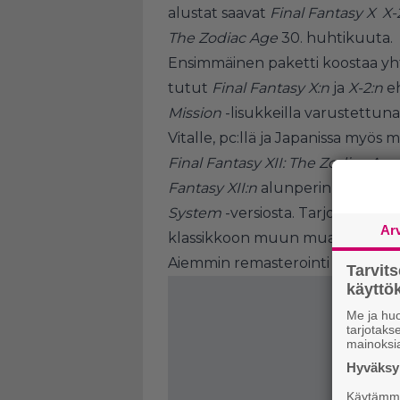
alustat saavat
Final Fantasy X X
The Zodiac Age
30. huhtikuuta.
Ensimmäinen paketti koostaa yht
tutut
Final Fantasy X:n
ja
X-2:n
eh
Mission
-lisukkeilla varustettuna
Vitalle, pc:llä ja Japanissa myös m
Final Fantasy XII: The Zodiac Ag
Fantasy XII:n
alunperin vain Jap
System
-versiosta. Tarjolla on s
Ar
klassikkoon muun muassa pikak
Aiemmin remasterointi on nähty PS
Tarvit
käytt
Me ja huo
tarjotak
mainoksi
Hyväksym
Käytämme 