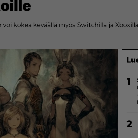
oille
:n voi kokea keväällä myös Switchilla ja Xboxilla
Lu
1
2