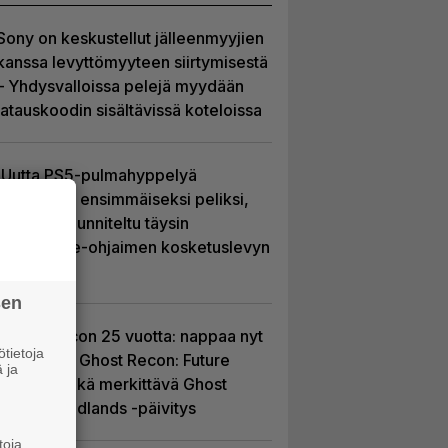
Sony on keskustellut jälleenmyyjien
kanssa levyttömyyteen siirtymisestä
– Yhdysvalloissa pelejä myydään
latauskoodin sisältävissä koteloissa
Uutta PS5-pulmahyppelyä
kuvaillaan ensimmäiseksi peliksi,
joka on suunniteltu täysin
DualSense-ohjaimen kosketuslevyn
ympärille
sen
Ghost Recon 25 vuotta: nappaa nyt
tietoja
ilmaiseksi Ghost Recon: Future
 ja
Soldier sekä merkittävä Ghost
Recon Wildlands -päivitys
toja