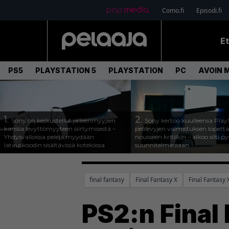
Como.fi
Episodi.fi
E
PS5
PLAYSTATION 5
PLAYSTATION
PC
AVOIN 
1.
2.
Sony on keskustellut jälleenmyyjien
Sony kertoo kuulleensa Play
kanssa levyttömyyteen siirtymisestä –
pelilevyjen valmistuksen lopett
Yhdysvalloissa pelejä myydään
nousseen kritiikin – aikoo silti p
latauskoodin sisältävissä koteloissa
suunnitelmassaan
final fantasy
Final Fantasy X
Final Fantasy 
PS2:n Final 