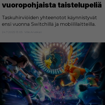
vuoropohjaista taistelupeliä
Taskuhirviöiden yhteenotot käynnistyvät
ensi vuonna Switchillä ja mobiililaitteilla.
24.7.2025 13:05
Ville Arvekari