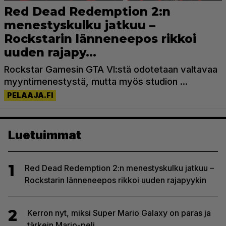
Luetuimmat
1
Red Dead Redemption 2:n menestyskulku jatkuu –
Rockstarin länneneepos rikkoi uuden rajapyykin
2
Kerron nyt, miksi Super Mario Galaxy on paras ja
tärkein Mario-peli