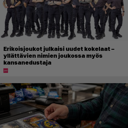
Erikoisjoukot julkaisi uudet kokelaat –
yllättävien nimien joukossa myös
kansanedustaja