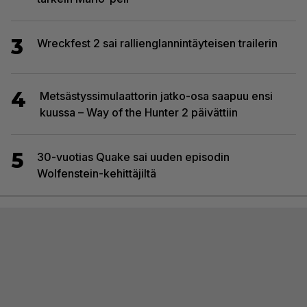
3
Wreckfest 2 sai rallienglannintäyteisen trailerin
4
Metsästyssimulaattorin jatko-osa saapuu ensi
kuussa – Way of the Hunter 2 päivättiin
5
30-vuotias Quake sai uuden episodin
Wolfenstein-kehittäjiltä