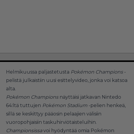
Helmikuussa paljastetusta
Pokémon Champions
-
pelistä julkaistiin uusi esittelyvideo, jonka voi katsoa
alta.
Pokémon Champions
näyttäisi jatkavan Nintedo
64:ltä tuttujen
Pokémon Stadium
-pelien henkeä,
sillä se keskittyy pääosin pelaajien välisiin
vuoropohjaisiin taskuhirviötaisteluihin.
Championsissa
voi hyödyntää omia Pokémon