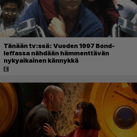
Tänään tv:ssä: Vuoden 1997 Bond-
leffassa nähdään hämmenttävän
nykyaikainen kännykkä