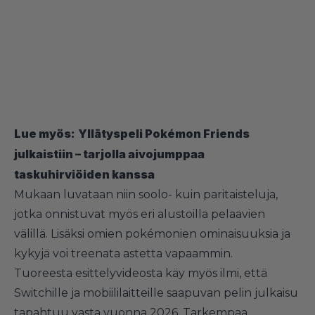
Lue myös:
Yllätyspeli Pokémon Friends
julkaistiin – tarjolla aivojumppaa
taskuhirviöiden kanssa
Mukaan luvataan niin soolo- kuin paritaisteluja,
jotka onnistuvat myös eri alustoilla pelaavien
välillä. Lisäksi omien pokémonien ominaisuuksia ja
kykyjä voi treenata astetta vapaammin.
Tuoreesta esittelyvideosta käy myös ilmi, että
Switchille ja mobiililaitteille saapuvan pelin julkaisu
tapahtuu vasta vuonna 2026. Tarkempaa