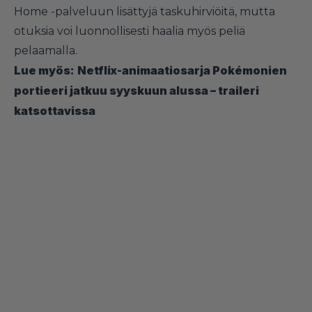
Home -palveluun lisättyjä taskuhirviöitä, mutta
otuksia voi luonnollisesti haalia myös peliä
pelaamalla.
Lue myös:
Netflix-animaatiosarja Pokémonien
portieeri jatkuu syyskuun alussa – traileri
katsottavissa