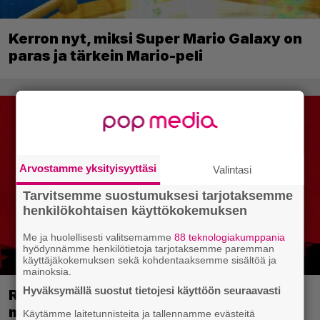
Kerron nyt, miksi Super Mario Galaxy on
paras ja tärkein Mario-peli
Arvostamme yksityisyyttäsi
Valintasi
Tarvitsemme suostumuksesi tarjotaksemme
henkilökohtaisen käyttökokemuksen
Me ja huolellisesti valitsemamme
88 teknologiakumppania
hyödynnämme henkilötietoja tarjotaksemme paremman
käyttäjäkokemuksen sekä kohdentaaksemme sisältöä ja
mainoksia.
Hyväksymällä suostut tietojesi käyttöön seuraavasti
Red Dead Redemption 2:n
menestyskulku jatkuu – Rockstarin
Käytämme laitetunnisteita ja tallennamme evästeitä