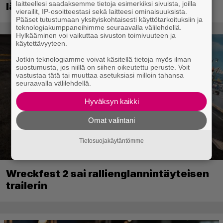
laitteellesi saadaksemme tietoja esimerkiksi sivuista, joilla
länneneepos rikkoi uuden rajapyykin
vierailit, IP-osoitteestasi sekä laitteesi ominaisuuksista.
Pääset tutustumaan yksityiskohtaisesti käyttötarkoituksiin ja
teknologiakumppaneihimme seuraavalla välilehdellä.
Hylkääminen voi vaikuttaa sivuston toimivuuteen ja
käytettävyyteen.
Jotkin teknologiamme voivat käsitellä tietoja myös ilman
suostumusta, jos niillä on siihen oikeutettu peruste. Voit
vastustaa tätä tai muuttaa asetuksiasi milloin tahansa
seuraavalla välilehdellä.
Hyväksyn kaikki
Omat valintani
Tietosuojakäytäntömme
Wreckfest 2 sai rallienglannintäyteisen
trailerin