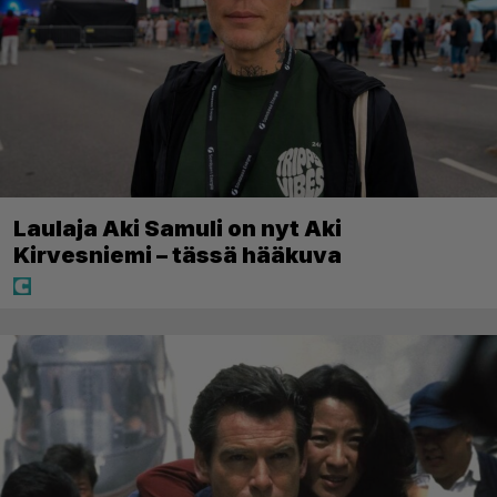
Laulaja Aki Samuli on nyt Aki
Kirvesniemi – tässä hääkuva