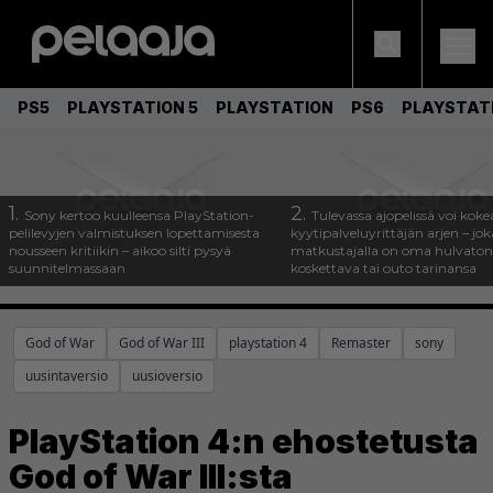
PS5
PLAYSTATION 5
PLAYSTATION
PS6
PLAYSTAT
1.
2.
Sony kertoo kuulleensa PlayStation-
Tulevassa ajopelissä voi koke
pelilevyjen valmistuksen lopettamisesta
kyytipalveluyrittäjän arjen – joka
nousseen kritiikin – aikoo silti pysyä
matkustajalla on oma hulvaton
suunnitelmassaan
koskettava tai outo tarinansa
God of War
God of War III
playstation 4
Remaster
sony
uusintaversio
uusioversio
PlayStation 4:n ehostetusta
God of War III:sta