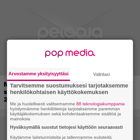
Arvostamme yksityisyyttäsi
Valintasi
Metsästyssimulaattorin jatko-osa
Tarvitsemme suostumuksesi tarjotaksemme
saapuu ensi kuussa – Way of the Hunter
henkilökohtaisen käyttökokemuksen
2 päivättiin
Me ja huolellisesti valitsemamme
88 teknologiakumppania
hyödynnämme henkilötietoja tarjotaksemme paremman
käyttäjäkokemuksen sekä kohdentaaksemme sisältöä ja
mainoksia.
Hyväksymällä suostut tietojesi käyttöön seuraavasti
Käytämme laitetunnisteita ja tallennamme evästeitä