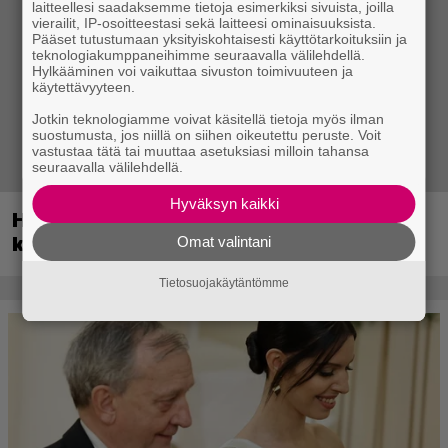
laitteellesi saadaksemme tietoja esimerkiksi sivuista, joilla
vierailit, IP-osoitteestasi sekä laitteesi ominaisuuksista.
Pääset tutustumaan yksityiskohtaisesti käyttötarkoituksiin ja
teknologiakumppaneihimme seuraavalla välilehdellä.
Hylkääminen voi vaikuttaa sivuston toimivuuteen ja
käytettävyyteen.
Jotkin teknologiamme voivat käsitellä tietoja myös ilman
suostumusta, jos niillä on siihen oikeutettu peruste. Voit
vastustaa tätä tai muuttaa asetuksiasi milloin tahansa
seuraavalla välilehdellä.
Hyväksyn kaikki
Huippusuosittu Soturikissat-kirjasarja
kääntyy videopeliksi
Omat valintani
Tietosuojakäytäntömme