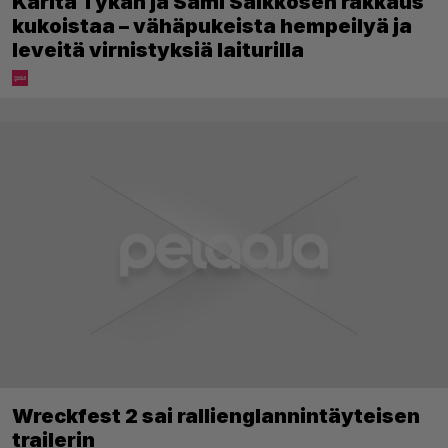
Karita Tykän ja Sami Saikkosen rakkaus
kukoistaa – vähäpukeista hempeilyä ja
leveitä virnistyksiä laiturilla
Wreckfest 2 sai rallienglannintäyteisen
trailerin