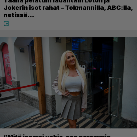
Täällä pelattiin lauantain Loton ja
Jokerin isot rahat – Tokmannilla, ABC:lla,
netissä…
”Mitä isompi vehje, sen paremmin