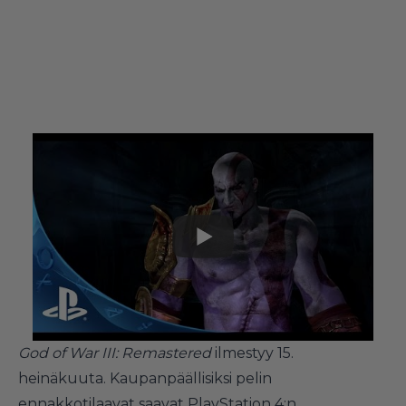
God of War III: Remastered
ilmestyy 15.
heinäkuuta. Kaupanpäällisiksi pelin
ennakkotilaavat saavat PlayStation 4:n