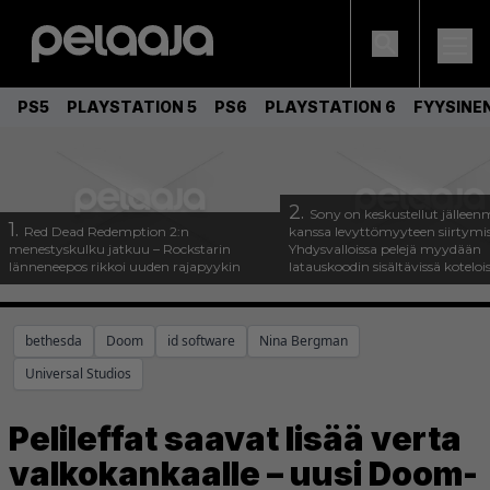
PS5
PLAYSTATION 5
PS6
PLAYSTATION 6
FYYSINE
2.
Sony on keskustellut jälleen
1.
Red Dead Redemption 2:n
kanssa levyttömyyteen siirtymis
menestyskulku jatkuu – Rockstarin
Yhdysvalloissa pelejä myydään
länneneepos rikkoi uuden rajapyykin
latauskoodin sisältävissä koteloi
bethesda
Doom
id software
Nina Bergman
Universal Studios
Pelileffat saavat lisää verta
valkokankaalle – uusi Doom-