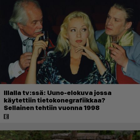
Illalla tv:ssä: Uuno-elokuva jossa
käytettiin tietokonegrafiikkaa?
Sellainen tehtiin vuonna 1998