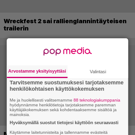
Wreckfest 2 sai rallienglannintäyteisen
trailerin
Arvostamme yksityisyyttäsi
Valintasi
Tarvitsemme suostumuksesi tarjotaksemme
henkilökohtaisen käyttökokemuksen
Me ja huolellisesti valitsemamme
88 teknologiakumppania
hyödynnämme henkilötietoja tarjotaksemme paremman
käyttäjäkokemuksen sekä kohdentaaksemme sisältöä ja
mainoksia.
Hyväksymällä suostut tietojesi käyttöön seuraavasti
Käytämme laitetunnisteita ja tallennamme evästeitä
Metsästyssimulaattorin jatko-osa