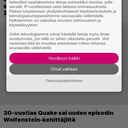
laitteellesi saadaksemme tietoja esimerkiksi sivuista, joilla
saapuu ensi kuussa – Way of the Hunter
vierailit, IP-osoitteestasi sekä laitteesi ominaisuuksista.
Pääset tutustumaan yksityiskohtaisesti käyttötarkoituksiin ja
2 päivättiin
teknologiakumppaneihimme seuraavalla välilehdellä.
Hylkääminen voi vaikuttaa sivuston toimivuuteen ja
käytettävyyteen.
Jotkin teknologiamme voivat käsitellä tietoja myös ilman
suostumusta, jos niillä on siihen oikeutettu peruste. Voit
vastustaa tätä tai muuttaa asetuksiasi milloin tahansa
seuraavalla välilehdellä.
Hyväksyn kaikki
Omat valintani
Tietosuojakäytäntömme
30-vuotias Quake sai uuden episodin
Wolfenstein-kehittäjiltä