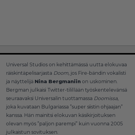
Universal Studios on kehittämässä uutta elokuvaa
räiskintäpelisarjasta
Doom
, jos Fire-bändin vokalisti
ja näyttelijä
Nina Bergmaniin
on uskominen.
Bergman julkaisi Twitter-tilillään työskentelevänsä
seuraavaksi Universalin tuottamassa
Doomissa
,
joka kuvataan Bulgariassa ”super siistin ohjaajan”
kanssa. Hän mainitsi elokuvan käsikirjoituksen
olevan myös ”paljon parempi” kuin vuonna 2005
julkaistun sovituksen.