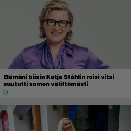
Elämäni biisin Katja Ståhlin roisi vitsi
suututti somen välittömästi