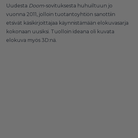
Uudesta
Doom
-sovituksesta huhuiltuun jo
vuonna 2011, jolloin tuotantoyhtiön sanottiin
etsivät käsikirjoittajaa käynnistämään elokuvasarja
kokonaan uusiksi. Tuolloin ideana oli kuvata
elokuva myös 3D:nä.