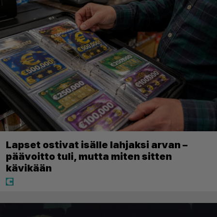
Lapset ostivat isälle lahjaksi arvan –
päävoitto tuli, mutta miten sitten
kävikään