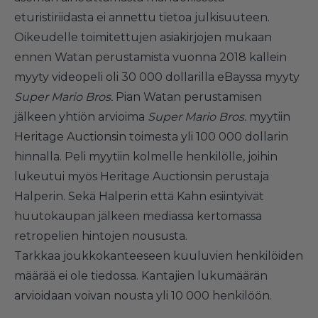
eturistiriidasta ei annettu tietoa julkisuuteen.
Oikeudelle toimitettujen asiakirjojen mukaan
ennen Watan perustamista vuonna 2018 kallein
myyty videopeli oli 30 000 dollarilla eBayssa myyty
Super Mario Bros.
Pian Watan perustamisen
jälkeen yhtiön arvioima
Super Mario Bros.
myytiin
Heritage Auctionsin toimesta yli 100 000 dollarin
hinnalla. Peli myytiin kolmelle henkilölle, joihin
lukeutui myös Heritage Auctionsin perustaja
Halperin. Sekä Halperin että Kahn esiintyivät
huutokaupan jälkeen mediassa kertomassa
retropelien hintojen noususta.
Tarkkaa joukkokanteeseen kuuluvien henkilöiden
määrää ei ole tiedossa. Kantajien lukumäärän
arvioidaan voivan nousta yli 10 000 henkilöön.