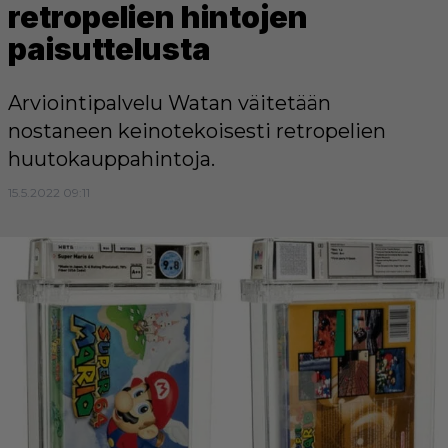
retropelien hintojen
paisuttelusta
Arviointipalvelu Watan väitetään
nostaneen keinotekoisesti retropelien
huutokauppahintoja.
15.5.2022 09:11