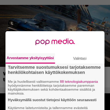
Arvostamme yksityisyyttäsi
Valintasi
Tarvitsemme suostumuksesi tarjotaksemme
henkilökohtaisen käyttökokemuksen
Wreckfest 2 sai rallienglannintäyteisen
trailerin
Me ja huolellisesti valitsemamme
88 teknologiakumppania
hyödynnämme henkilötietoja tarjotaksemme paremman
käyttäjäkokemuksen sekä kohdentaaksemme sisältöä ja
mainoksia.
Hyväksymällä suostut tietojesi käyttöön seuraavasti
Käytämme laitetunnisteita ja tallennamme evästeitä