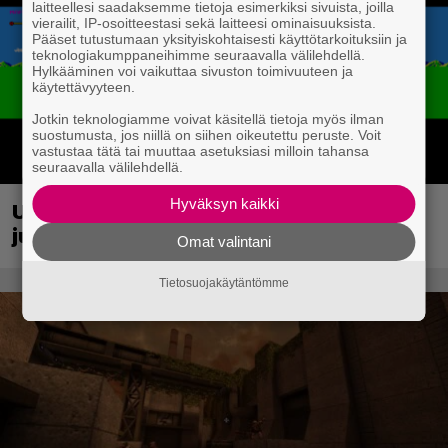
laitteellesi saadaksemme tietoja esimerkiksi sivuista, joilla
vierailit, IP-osoitteestasi sekä laitteesi ominaisuuksista.
Pääset tutustumaan yksityiskohtaisesti käyttötarkoituksiin ja
teknologiakumppaneihimme seuraavalla välilehdellä.
Hylkääminen voi vaikuttaa sivuston toimivuuteen ja
käytettävyyteen.
Jotkin teknologiamme voivat käsitellä tietoja myös ilman
suostumusta, jos niillä on siihen oikeutettu peruste. Voit
vastustaa tätä tai muuttaa asetuksiasi milloin tahansa
seuraavalla välilehdellä.
Hyväksyn kaikki
Uraauurtava formulapeliklassikko
julkaistiin uudistettuna nykykonsoleille
Omat valintani
Tietosuojakäytäntömme