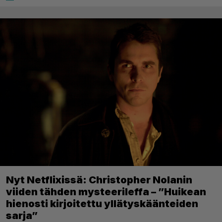
Nyt Netflixissä: Christopher Nolanin
viiden tähden mysteerileffa – ”Huikean
hienosti kirjoitettu yllätyskäänteiden
sarja”