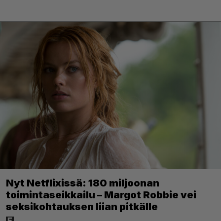
Nyt Netflixissä: 180 miljoonan
toimintaseikkailu – Margot Robbie vei
seksikohtauksen liian pitkälle