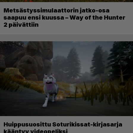
Metsästyssimulaattorin jatko-osa
saapuu ensi kuussa – Way of the Hunter
2 päivättiin
Huippusuosittu Soturikissat-kirjasarja
kääntyy videopeliksi