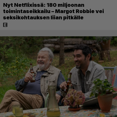
Nyt Netflixissä: 180 miljoonan
toimintaseikkailu – Margot Robbie vei
seksikohtauksen liian pitkälle