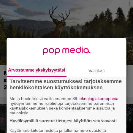
Arvostamme yksityisyyttäsi
Valintasi
Metsästyssimulaattorin jatko-osa
saapuu ensi kuussa – Way of the Hunter
Tarvitsemme suostumuksesi tarjotaksemme
2 päivättiin
henkilökohtaisen käyttökokemuksen
Me ja huolellisesti valitsemamme
88 teknologiakumppania
hyödynnämme henkilötietoja tarjotaksemme paremman
käyttäjäkokemuksen sekä kohdentaaksemme sisältöä ja
mainoksia.
Hyväksymällä suostut tietojesi käyttöön seuraavasti
Käytämme laitetunnisteita ja tallennamme evästeitä