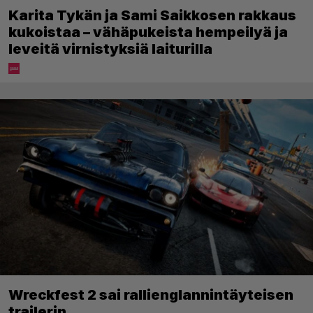
Karita Tykän ja Sami Saikkosen rakkaus
kukoistaa – vähäpukeista hempeilyä ja
leveitä virnistyksiä laiturilla
Wreckfest 2 sai rallienglannintäyteisen
trailerin