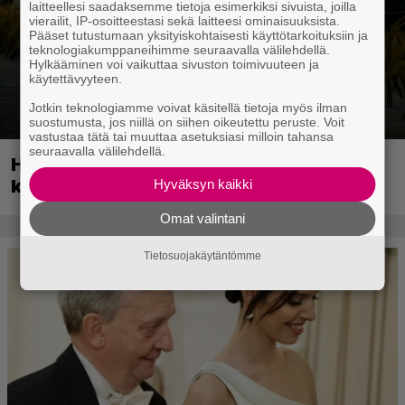
laitteellesi saadaksemme tietoja esimerkiksi sivuista, joilla
vierailit, IP-osoitteestasi sekä laitteesi ominaisuuksista.
Pääset tutustumaan yksityiskohtaisesti käyttötarkoituksiin ja
teknologiakumppaneihimme seuraavalla välilehdellä.
Hylkääminen voi vaikuttaa sivuston toimivuuteen ja
käytettävyyteen.
Jotkin teknologiamme voivat käsitellä tietoja myös ilman
suostumusta, jos niillä on siihen oikeutettu peruste. Voit
vastustaa tätä tai muuttaa asetuksiasi milloin tahansa
seuraavalla välilehdellä.
Huippusuosittu Soturikissat-kirjasarja
kääntyy videopeliksi
Hyväksyn kaikki
Omat valintani
Tietosuojakäytäntömme