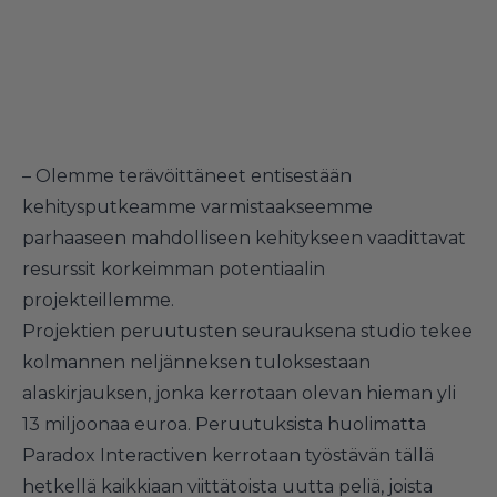
– Olemme terävöittäneet entisestään
kehitysputkeamme varmistaakseemme
parhaaseen mahdolliseen kehitykseen vaadittavat
resurssit korkeimman potentiaalin
projekteillemme.
Projektien peruutusten seurauksena studio tekee
kolmannen neljänneksen tuloksestaan
alaskirjauksen, jonka kerrotaan olevan hieman yli
13 miljoonaa euroa. Peruutuksista huolimatta
Paradox Interactiven kerrotaan työstävän tällä
hetkellä kaikkiaan viittätoista uutta peliä, joista