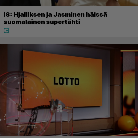
IS: Hjalliksen ja Jasminen häissä
suomalainen supertähti