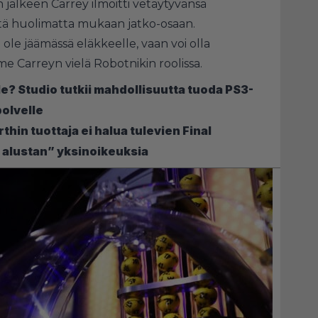
jälkeen Carrey ilmoitti vetäytyvänsä
iitä huolimatta mukaan jatko-osaan.
le jäämässä eläkkeelle, vaan voi olla
e Carreyn vielä Robotnikin roolissa.
le? Studio tutkii mahdollisuutta tuoda PS3-
polvelle
rthin tuottaja ei halua tulevien Final
 alustan” yksinoikeuksia