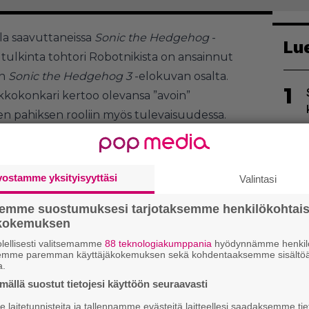
a saavuttaneissa
Sonic the Hedgehog
-
Lu
tulkinta tohtori Robotnikista on ansainnut
en
Sonic the Hedgehog 3
-elokuvan osalta.
1
kokonkari kertoo olevansa ”avoin”
en pahiksen rooliin myös tulevaisuudessa.
euraavan idean, ja jos ajattelen, että
iin sitten teen sen, Carrey kertoo
lkaisulle
.
vostamme yksityisyyttäsi
Valintasi
2
semme suostumuksesi tarjotaksemme henkilökohtai
ökokemuksen
lellisesti valitsemamme
88 teknologiakumppania
hyödynnämme henkilö
semme paremman käyttäjäkokemuksen sekä kohdentaaksemme sisältöä
a.
ällä suostut tietojesi käyttöön seuraavasti
3
laitetunnisteita ja tallennamme evästeitä laitteellesi saadaksemme tie