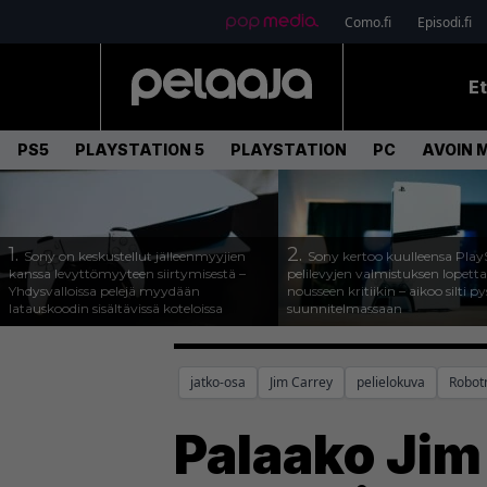
Como.fi
Episodi.fi
E
PS5
PLAYSTATION 5
PLAYSTATION
PC
AVOIN 
1.
2.
Sony on keskustellut jälleenmyyjien
Sony kertoo kuulleensa Play
kanssa levyttömyyteen siirtymisestä –
pelilevyjen valmistuksen lopett
Yhdysvalloissa pelejä myydään
nousseen kritiikin – aikoo silti p
latauskoodin sisältävissä koteloissa
suunnitelmassaan
jatko-osa
Jim Carrey
pelielokuva
Robot
Palaako Jim