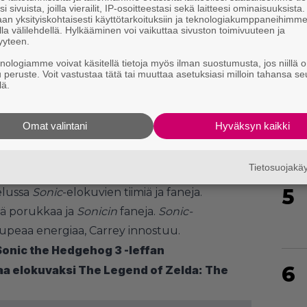
i sivuista, joilla vierailit, IP-osoitteestasi sekä laitteesi ominaisuuksista
an yksityiskohtaisesti käyttötarkoituksiin ja teknologiakumppaneihimm
la välilehdellä. Hylkääminen voi vaikuttaa sivuston toimivuuteen ja
yyteen.
knologiamme voivat käsitellä tietoja myös ilman suostumusta, jos niillä o
u peruste. Voit vastustaa tätä tai muuttaa asetuksiasi milloin tahansa se
4
lä.
Omat valintani
Hyväksyn kaikki
Tietosuojak
5
elussa
Sonic
-elokuvien tiimiä ja faneja.
ää porukkaa ja
Sonicin
faneja.
Sonic-
 upeaa energiaa, Carrey innostuu.
nic the Hedgehog 3 -leffan
6
ttaa elokuvaksi The Legend of Zelda: The