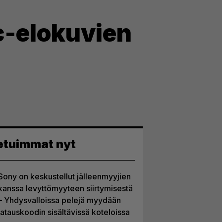
c-elokuvien
etuimmat nyt
Sony on keskustellut jälleenmyyjien
kanssa levyttömyyteen siirtymisestä
– Yhdysvalloissa pelejä myydään
latauskoodin sisältävissä koteloissa