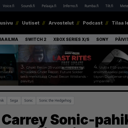
Voice.fi
Soundi.fi
Pelaaja.fi
Inferno.fi
Rumba.fi
Tilt.fi
Metel
tusivu
Uutiset
Arvostelut
Podcast
Tilaa l
MAAILMA
SWITCH 2
XBOX SERIES X/S
SONY
PÄIVI
3.
4.
Station-
Ghost Recon 25 vuotta: nappaa nyt
Uutta PS5-pulma
amisesta
ilmaiseksi Ghost Recon: Future Soldier
ensimmäiseksi peliksi
ysyä
sekä merkittävä Ghost Recon Wildlands -
täysin DualSense-oh
päivitys
ympärille
nik
Sega
Sonic
Sonic the Hedgehog
 Carrey Sonic-pahi