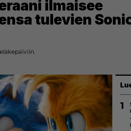
raani ilmaisee
ensa tulevien Soni
 eläkepäiviin.
Lu
1