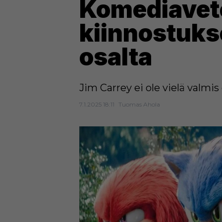
Komediavete
kiinnostuks
osalta
Jim Carrey ei ole vielä valmis
7.1.2025 18:11
Tuomas Ahola