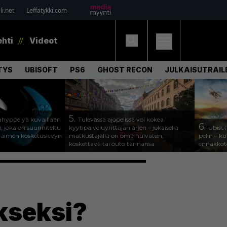
i.net
Leffatykki.com
ehti
Videot
TYS
UBISOFT
PS6
GHOST RECON
JULKAISUTRAIL
5.
hyppelyä kuvaillaan
Tulevassa ajopelissä voi kokea
6.
, joka on suunniteltu
kyytipalveluyrittäjän arjen – jokaisella
Ubisof
jaimen kosketuslevyn
matkustajalla on oma hulvaton,
pelin – k
koskettava tai outo tarinansa
ennakkote
kseksi?