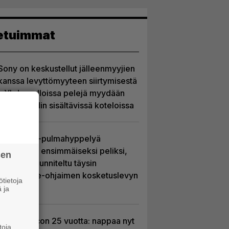
etuimmat
Sony on keskustellut jälleenmyyjien
kanssa levyttömyyteen siirtymisestä
– Yhdysvalloissa pelejä myydään
latauskoodin sisältävissä koteloissa
Uutta PS5-pulmahyppelyä
kuvaillaan ensimmäiseksi peliksi,
sen
joka on suunniteltu täysin
DualSense-ohjaimen kosketuslevyn
tietoja
ympärille
 ja
Ghost Recon 25 vuotta: nappaa nyt
toja