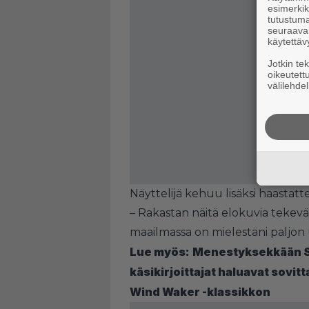
esimerkiks
tutustuma
seuraaval
käytettäv
Jotkin te
oikeutett
välilehdel
Näyttelijä kehuu lisäksi haastatt
– Rakastan näitä elokuvia tekev
maailmassa on mielestäni paljon
Lue myös:
Menestyksekkään So
käsikirjoittajat haluavat sovi
Wind Waker -klassikkon