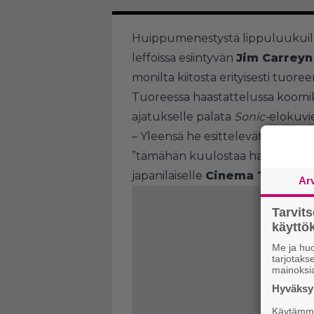
Huippumenestystä lippuluukuill
leffoissa esiintyvän
Jim Carreyn
monilta kiitosta erityisesti tuore
Tuoreessa haastattelussa koomik
ajatukselle palata
Sonic-
elokuvi
– Yleensä he esittelevät minulle s
”tämähän kuulostaa hauskalta”, n
japanilaiselle
Cinema Today -ju
Ar
Tarvit
käytt
Me ja huo
tarjotak
mainoksi
Hyväksym
Käytämme 