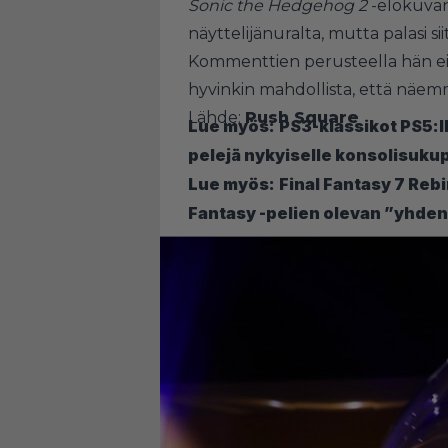
Sonic the Hedgehog 2
-elokuvan 
näyttelijänuralta, mutta palasi s
Kommenttien perusteella hän ei o
hyvinkin mahdollista, että näemm
Lähde:
Push Square
Lue myös:
PS3-klassikot PS5:l
pelejä nykyiselle konsolisuku
Lue myös:
Final Fantasy 7 Rebi
Fantasy -pelien olevan ”yhden