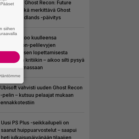
ilmaiseksi Ghost Recon: Future
. Pääset
e
Soldier sekä merkittävä Ghost
Recon Wildlands -päivitys
n siihen
uraavalla
Sony kertoo kuulleensa
PlayStation-pelilevyjen
valmistuksen lopettamisesta
nousseen kritiikin – aikoo silti pysyä
suunnitelmassaan
äytäntömme
Ubisoft vahvisti uuden Ghost Recon
-pelin – kutsuu pelaajat mukaan
ennakkotestiin
Uusi PS Plus -seikkailupeli on
saanut huippuarvostelut – saapui
heti julkaisupäivänään tilaajien