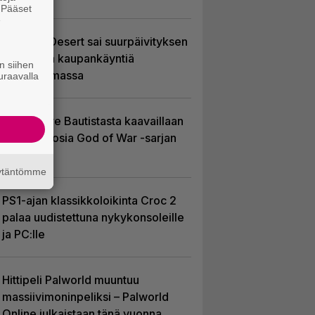
. Pääset
e
Crimson Desert sai suurpäivityksen
– uudistaa kaupankäyntiä
n siihen
pelimaailmassa
uraavalla
Huhu: Dave Bautistasta kaavaillaan
uutta Kratosia God of War -sarjan
pääosaan
äytäntömme
PS1-ajan klassikkoloikinta Croc 2
palaa uudistettuna nykykonsoleille
ja PC:lle
Hittipeli Palworld muuntuu
massiivimoninpeliksi – Palworld
Online julkaistaan tänä vuonna