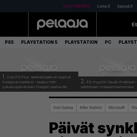
Como.fi
Episodi.fi
E
PS5
PLAYSTATION 5
PLAYSTATION
PC
PLAYST
1.
Uusi PS Plus -seikkailupeli on saanut
2.
huippuarvostelut – saapui heti
EA myytiin Saudi-Arabiaan –
julkaisupäivänään tilaajien saataville
odotetaan massairtisanomisia
Iron Galaxy
Killer Instinct
Microsoft
Sh
Päivät synk