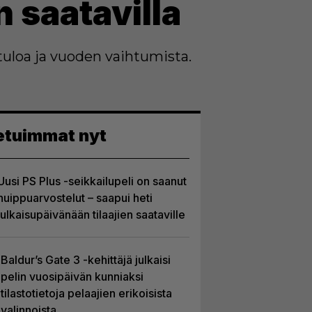
n saatavilla
tuloa ja vuoden vaihtumista.
etuimmat nyt
Uusi PS Plus -seikkailupeli on saanut
huippuarvostelut – saapui heti
julkaisupäivänään tilaajien saataville
Baldur’s Gate 3 -kehittäjä julkaisi
pelin vuosipäivän kunniaksi
tilastotietoja pelaajien erikoisista
valinnoista