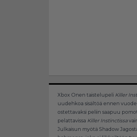
Xbox Onen taistelupeli
Killer Ins
uudehkoa sisältöä ennen vuoden
ostettavaksi peliin saapuu pomot
pelattavissa
Killer Instinctissa
vai
Julkaisun myötä Shadow Jagos