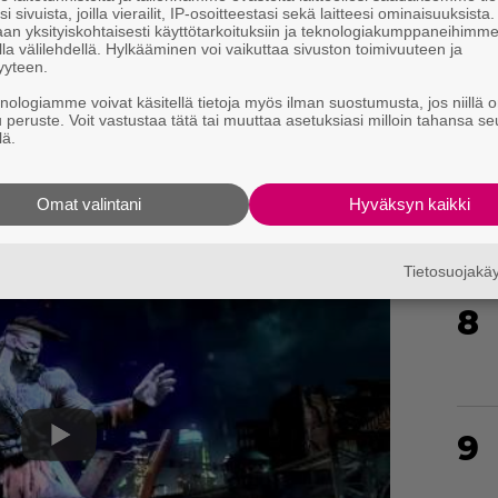
i sivuista, joilla vierailit, IP-osoitteestasi sekä laitteesi ominaisuuksista
an yksityiskohtaisesti käyttötarkoituksiin ja teknologiakumppaneihimm
la välilehdellä. Hylkääminen voi vaikuttaa sivuston toimivuuteen ja
6
yyteen.
knologiamme voivat käsitellä tietoja myös ilman suostumusta, jos niillä o
u peruste. Voit vastustaa tätä tai muuttaa asetuksiasi milloin tahansa se
lä.
7
Omat valintani
Hyväksyn kaikki
Tietosuojak
8
9