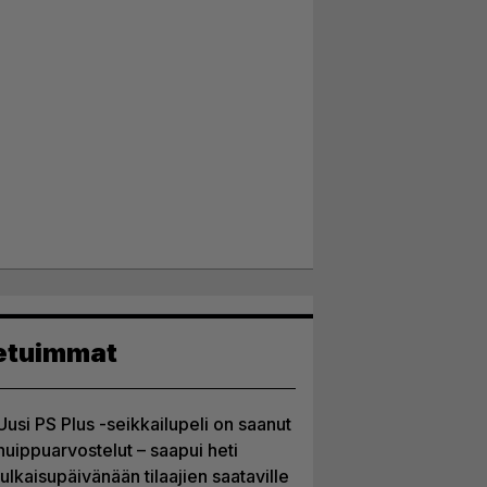
etuimmat
Uusi PS Plus -seikkailupeli on saanut
huippuarvostelut – saapui heti
julkaisupäivänään tilaajien saataville