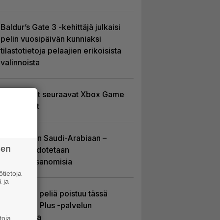
Baldur’s Gate 3 -kehittäjä julkaisi
pelin vuosipäivän kunniaksi
tilastotietoja pelaajien erikoisista
valinnoista
Tässä ovat seuraavat Xbox Game
Pass -pelit
EA myytiin Saudi-Arabiaan –
sen
yhtiöltä odotetaan
massairtisanomisia
tietoja
 ja
Yhdeksän peliä poistuu tässä
kuussa PS Plus -palvelun
tarjonnasta
toja