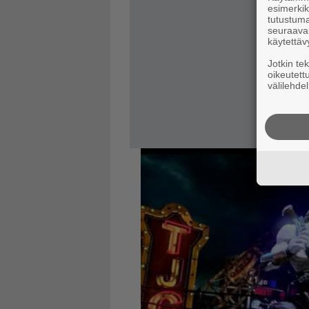
esimerkiks
tutustuma
seuraaval
käytettäv
Jotkin te
oikeutett
välilehdel