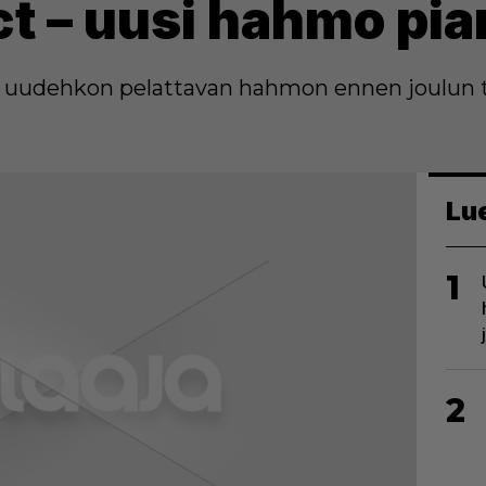
nct – uusi hahmo pia
den uudehkon pelattavan hahmon ennen joulun 
Lu
1
2