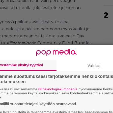
yydy enää kopioimaan vain perus-Jagoa.
isella trailerilla, joka esittelee jo hieman
2
issä poikkeuksellisesti vain aina
sa pelaajista pääsee hahmoon myös käsiksi jo
attuneet ostamaan haltuunsa aikoinaan Day
 tai
Killer Instinctin
Community Fund Bundle -
3
vostamme yksityisyyttäsi
Valintasi
4
semme suostumuksesi tarjotaksemme henkilökohtai
ökokemuksen
lellisesti valitsemamme
88 teknologiakumppania
hyödynnämme henkilö
semme paremman käyttäjäkokemuksen sekä kohdentaaksemme sisältöä
a.
5
ällä suostut tietojesi käyttöön seuraavasti
laitetunnisteita ja tallennamme evästeitä laitteellesi saadaksemme tie