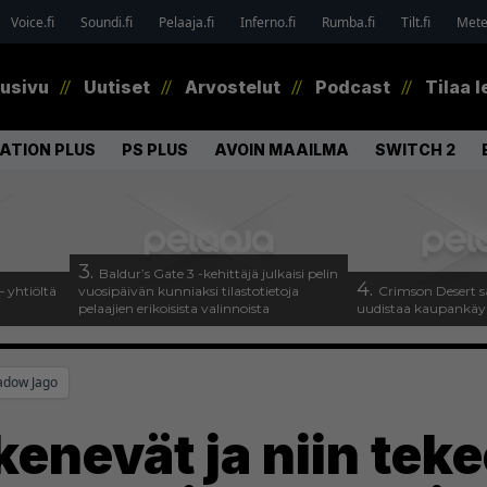
Voice.fi
Soundi.fi
Pelaaja.fi
Inferno.fi
Rumba.fi
Tilt.fi
Metel
tusivu
Uutiset
Arvostelut
Podcast
Tilaa l
ATION PLUS
PS PLUS
AVOIN MAAILMA
SWITCH 2
3.
Baldur’s Gate 3 -kehittäjä julkaisi pelin
4.
 yhtiöltä
vuosipäivän kunniaksi tilastotietoja
Crimson Desert s
pelaajien erikoisista valinnoista
uudistaa kaupankäy
adow Jago
kenevät ja niin tek