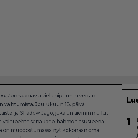
tinct
on saamassa vielä hippusen verran
Lu
 vaihtumista. Joulukuun 18. päivä
aistelija Shadow Jago, joka on aiemmin ollut
1
n vaihtoehtoisena Jago-hahmon asusteena.
ta on muodostumassa nyt kokonaan oma