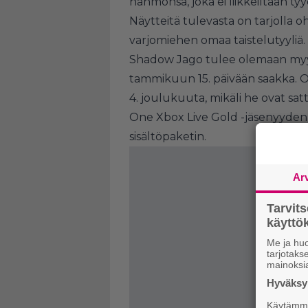
hahmonsa, joka ei liikkeiltään t
Näytteitä tulevasta on tarjolla ohe
varjomiehen omaa taistelutyyliä.
Shadow Jago tulee olemaan myynn
tammikuun 15. päivään saakka. O
4. joulukuuta, mikäli he ovat s
One Xbox Live Gold -jäsenyyden
sisältöpaketin.
Ar
Tarvit
käytt
Me ja huo
tarjotak
mainoksi
Hyväksym
Käytämme 