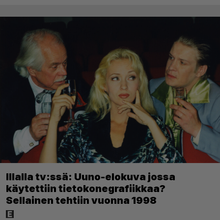
Illalla tv:ssä: Uuno-elokuva jossa
käytettiin tietokonegrafiikkaa?
Sellainen tehtiin vuonna 1998