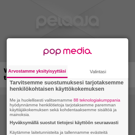
Wreckfest 2 sai rallienglannintäyteisen
Arvostamme yksityisyyttäsi
Valintasi
trailerin
Tarvitsemme suostumuksesi tarjotaksemme
henkilökohtaisen käyttökokemuksen
Me ja huolellisesti valitsemamme
88 teknologiakumppania
hyödynnämme henkilötietoja tarjotaksemme paremman
käyttäjäkokemuksen sekä kohdentaaksemme sisältöä ja
mainoksia.
Hyväksymällä suostut tietojesi käyttöön seuraavasti
Käytämme laitetunnisteita ja tallennamme evästeitä