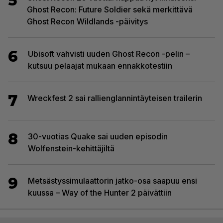
5
Ghost Recon: Future Soldier sekä merkittävä
Ghost Recon Wildlands -päivitys
6
Ubisoft vahvisti uuden Ghost Recon -pelin –
kutsuu pelaajat mukaan ennakkotestiin
7
Wreckfest 2 sai rallienglannintäyteisen trailerin
8
30-vuotias Quake sai uuden episodin
Wolfenstein-kehittäjiltä
9
Metsästyssimulaattorin jatko-osa saapuu ensi
kuussa – Way of the Hunter 2 päivättiin