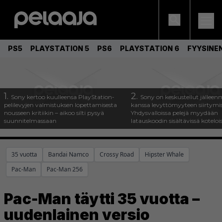
PS5
PLAYSTATION 5
PS6
PLAYSTATION 6
FYYSINE
1.
2.
Sony kertoo kuulleensa PlayStation-
Sony on keskustellut jälleen
pelilevyjen valmistuksen lopettamisesta
kanssa levyttömyyteen siirtymis
nousseen kritiikin – aikoo silti pysyä
Yhdysvalloissa pelejä myydään
suunnitelmassaan
latauskoodin sisältävissä koteloi
35 vuotta
Bandai Namco
Crossy Road
Hipster Whale
Pac-Man
Pac-Man 256
Pac-Man täytti 35 vuotta –
uudenlainen versio