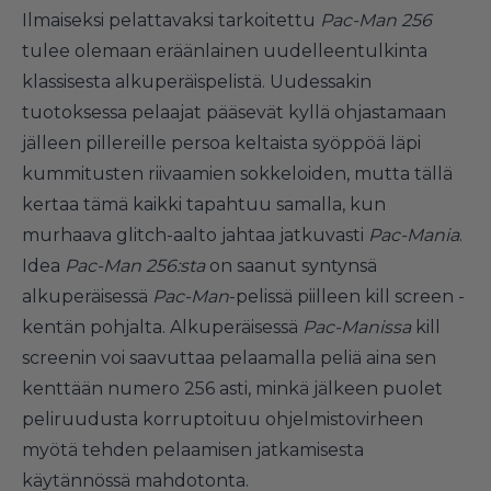
Ilmaiseksi pelattavaksi tarkoitettu
Pac-Man 256
tulee olemaan eräänlainen uudelleentulkinta
klassisesta alkuperäispelistä. Uudessakin
tuotoksessa pelaajat pääsevät kyllä ohjastamaan
jälleen pillereille persoa keltaista syöppöä läpi
kummitusten riivaamien sokkeloiden, mutta tällä
kertaa tämä kaikki tapahtuu samalla, kun
murhaava glitch-aalto jahtaa jatkuvasti
Pac-Mania
.
Idea
Pac-Man 256:sta
on saanut syntynsä
alkuperäisessä
Pac-Man
-pelissä piilleen kill screen -
kentän pohjalta. Alkuperäisessä
Pac-Manissa
kill
screenin voi saavuttaa pelaamalla peliä aina sen
kenttään numero 256 asti, minkä jälkeen puolet
peliruudusta korruptoituu ohjelmistovirheen
myötä tehden pelaamisen jatkamisesta
käytännössä mahdotonta.