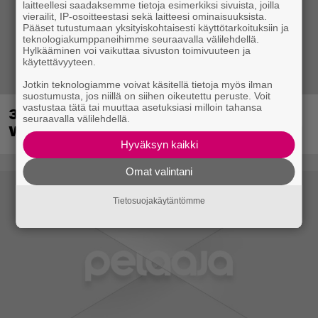
laitteellesi saadaksemme tietoja esimerkiksi sivuista, joilla
vierailit, IP-osoitteestasi sekä laitteesi ominaisuuksista.
Pääset tutustumaan yksityiskohtaisesti käyttötarkoituksiin ja
teknologiakumppaneihimme seuraavalla välilehdellä.
Hylkääminen voi vaikuttaa sivuston toimivuuteen ja
käytettävyyteen.
Jotkin teknologiamme voivat käsitellä tietoja myös ilman
suostumusta, jos niillä on siihen oikeutettu peruste. Voit
vastustaa tätä tai muuttaa asetuksiasi milloin tahansa
30-vuotias Quake sai uuden episodin
seuraavalla välilehdellä.
Wolfenstein-kehittäjiltä
Hyväksyn kaikki
Omat valintani
Tietosuojakäytäntömme