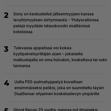
2
Sony on keskustellut jälleenmyyjien kanssa
levyttömyyteen siirtymisestä – Yhdysvalloissa
pelejä myydään latauskoodin sisältävissä
koteloissa
3
Tulevassa ajopelissä voi kokea
kyytipalveluyrittäjän arjen – jokaisella
matkustajalla on oma hulvaton, koskettava tai outo
tarinansa
4
Uutta PS5-pulmahyppelyä kuvaillaan
ensimmäiseksi peliksi, joka on suunniteltu täysin
DualSense-ohjaimen kosketuslevyn ympärille
Ghost Recon 25 vuotta: nappaa nyt ilmaiseksi