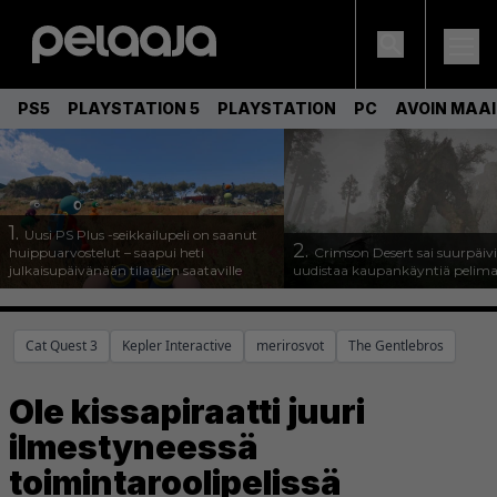
PS5
PLAYSTATION 5
PLAYSTATION
PC
AVOIN MAA
1.
Uusi PS Plus -seikkailupeli on saanut
2.
huippuarvostelut – saapui heti
Crimson Desert sai suurpäivi
julkaisupäivänään tilaajien saataville
uudistaa kaupankäyntiä pelim
Cat Quest 3
Kepler Interactive
merirosvot
The Gentlebros
Ole kissapiraatti juuri
ilmestyneessä
toimintaroolipelissä