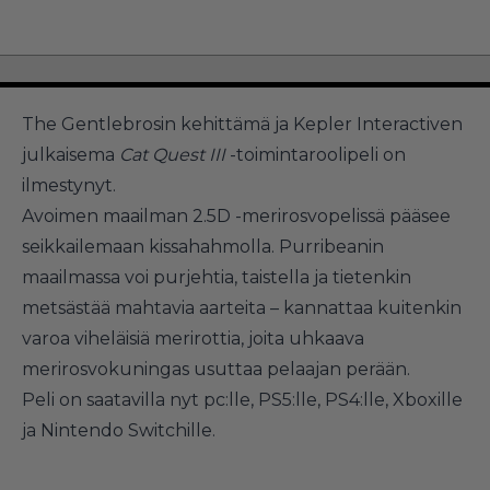
The Gentlebrosin kehittämä ja Kepler Interactiven
julkaisema
Cat Quest III
-toimintaroolipeli on
ilmestynyt.
Avoimen maailman 2.5D -merirosvopelissä pääsee
seikkailemaan kissahahmolla. Purribeanin
maailmassa voi purjehtia, taistella ja tietenkin
metsästää mahtavia aarteita – kannattaa kuitenkin
varoa viheläisiä merirottia, joita uhkaava
merirosvokuningas usuttaa pelaajan perään.
Peli on saatavilla nyt pc:lle, PS5:lle, PS4:lle, Xboxille
ja Nintendo Switchille.