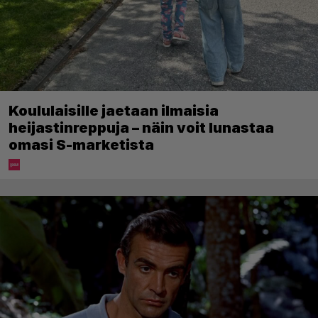
Koululaisille jaetaan ilmaisia
heijastinreppuja – näin voit lunastaa
omasi S-marketista