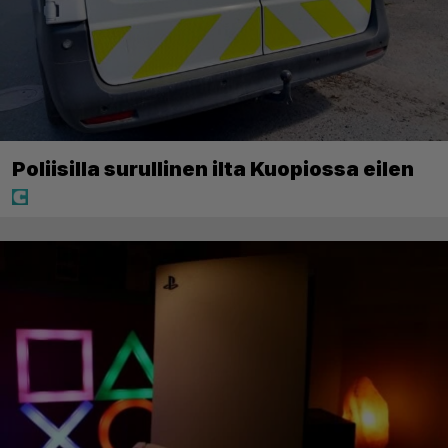
Poliisilla surullinen ilta Kuopiossa eilen