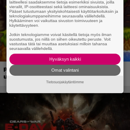
laitteellesi saadaksemme tietoja esimerkiksi sivuista, joilla
vierailit, IP-osoitteestasi sekä laitteesi ominaisuuksista.
Pääset tutustumaan yksityiskohtaisesti käyttötarkoituksiin ja
teknologiakumppaneihimme seuraavalla välilehdellä.
Hylkääminen voi vaikuttaa sivuston toimivuuteen ja
käytettävyyteen.
Jotkin teknologiamme voivat käsitellä tietoja myös ilman
suostumusta, jos niillä on siihen oikeutettu peruste. Voit
vastustaa tätä tai muuttaa asetuksiasi milloin tahansa
seuraavalla välilehdellä.
Hyväksyn kaikki
PS1-ajan klassikkoloikinta Croc 2 palaa
Omat valintani
uudistettuna nykykonsoleille ja PC:lle
Tietosuojakäytäntömme