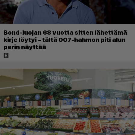
Bond-luojan 68 vuotta sitten lähettämä
kirje löytyi – tältä 007-hahmon piti alun
perin näyttää