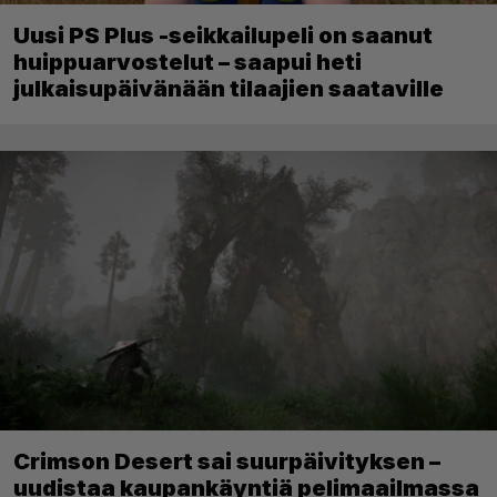
Uusi PS Plus -seikkailupeli on saanut
huippuarvostelut – saapui heti
julkaisupäivänään tilaajien saataville
Crimson Desert sai suurpäivityksen –
uudistaa kaupankäyntiä pelimaailmassa