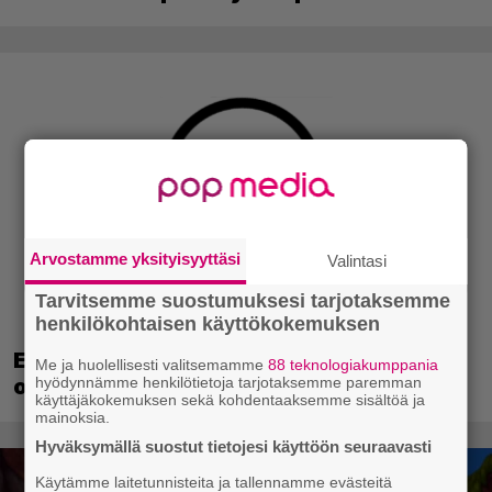
Arvostamme yksityisyyttäsi
Valintasi
Tarvitsemme suostumuksesi tarjotaksemme
henkilökohtaisen käyttökokemuksen
EA myytiin Saudi-Arabiaan – yhtiöltä
Me ja huolellisesti valitsemamme
88 teknologiakumppania
odotetaan massairtisanomisia
hyödynnämme henkilötietoja tarjotaksemme paremman
käyttäjäkokemuksen sekä kohdentaaksemme sisältöä ja
mainoksia.
Hyväksymällä suostut tietojesi käyttöön seuraavasti
Käytämme laitetunnisteita ja tallennamme evästeitä