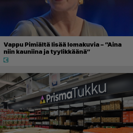
Vappu Pimiältä lisää lomakuvia – ”Aina
niin kauniina ja tyylikkäänä”