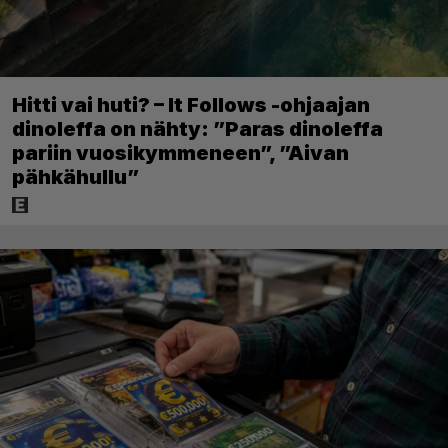
Hitti vai huti? – It Follows -ohjaajan
dinoleffa on nähty: ”Paras dinoleffa
pariin vuosikymmeneen”, ”Aivan
pähkähullu”