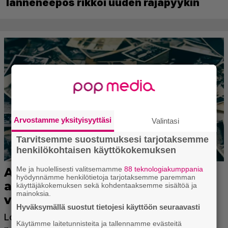
länneneepos rikkoi uuden rajapyykin
Arvostamme yksityisyyttäsi
Valintasi
Tarvitsemme suostumuksesi tarjotaksemme
henkilökohtaisen käyttökokemuksen
Me ja huolellisesti valitsemamme
88 teknologiakumppania
hyödynnämme henkilötietoja tarjotaksemme paremman
käyttäjäkokemuksen sekä kohdentaaksemme sisältöä ja
mainoksia.
Hyväksymällä suostut tietojesi käyttöön seuraavasti
Käytämme laitetunnisteita ja tallennamme evästeitä